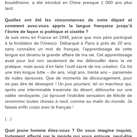
bouddhisme, a été introduit en Chine presque 1 000 ans plus
tard.
Quelles ont été les circonstances de votre départ et
comment avez-vous appris la langue française jusqu’à
l’écrire de façon si poétique et ciselée ?
Je suis venu en France en 1948, parce que mon père participait
à la fondation de l’Unesco. Débarqué à Paris à près de 20 ans,
sans connaître un mot de français, l’apprentissage de cette
langue est devenu la grande affaire de ma vie. Cet apprentissage
avait pour but non seulement de me débrouiller dans la vie
pratique, mais aussi d’en faire l’outil sacré de ma création. Ce fut
une très longue lutte – dix ans, vingt ans, trente ans – parsemée
de rudes épreuves. Que de moments de découragement, pour
ne pas dire de désespoir ! Un jour pourtant, tel un marcheur qui,
après une interminable traversée du désert, débouche sur une
vallée verdoyante, j’ai éprouvé l’indicible sensation de félicité de
renommer toutes choses à neuf, comme au matin du monde. Je
faisais enfin corps avec le français !
(...)
Quel jeune homme étiez-vous ? On vous imagine inquiet,
fortement affecté par le monde qui vous entoure, peut-être