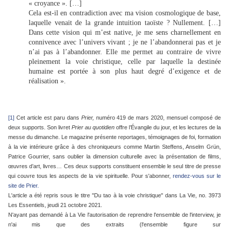
« croyance ». […]
Cela est-il en contradiction avec ma vision cosmologique de base,
laquelle venait de la grande intuition taoïste ? Nullement. […]
Dans cette vision qui m’est native, je me sens charnellement en
connivence avec l’univers vivant ; je ne l’abandonnerai pas et je
n’ai pas à l’abandonner. Elle me permet au contraire de vivre
pleinement la voie christique, celle par laquelle la destinée
humaine est portée à son plus haut degré d’exigence et de
réalisation ».
[1]
Cet article est paru dans
Prier,
numéro 419 de mars 2020, mensuel composé de
deux supports. Son livret
Prier au quotidien
offre l’Évangile du jour, et les lectures de la
messe du dimanche. Le magazine présente reportages, témoignages de foi, formation
à la vie intérieure grâce à des chroniqueurs comme Martin Steffens, Anselm Grün,
Patrice Gourrier, sans oublier la dimension culturelle avec la présentation de films,
œuvres d’art, livres… Ces deux supports constituent ensemble le seul titre de presse
qui couvre tous les aspects de la vie spirituelle. Pour s'abonner,
rendez-vous sur le
site de Prier.
L'article a été repris sous le titre "Du tao à la voie christique" dans La Vie, no. 3973
Les Essentiels, jeudi 21 octobre 2021.
N'ayant pas demandé à La Vie l'autorisation de reprendre l'ensemble de l'interview, je
n'ai mis que des extraits (l'ensemble figure sur