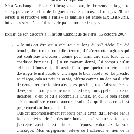
ANNEXE ajoutée
Né à Nanchang en 1929, F. Cheng vit, enfant, les horreurs de la guerre
sino-japonaise et celles de la guerre civile chinoise. Il n’a pas 20 ans
lorsqu’il se retrouve seul à Paris – sa famille s’est exilée aux États-Unis,
lui veut rester même s’il ne parle pas un mot de français.
Extrait de son discours à l’Institut Catholique de Paris, 16 octobre 2007 :
e
« Je suis cet être qui a vécu tout au long du xx
siècle. J’ai été
témoin, directement ou indirectement, d’événements tragiques qui
ont contribué à creuser l’abîme pour ainsi dire sans fond de la
condition humaine. […] À un moment donné, j’ai compris qu’au
sein de l’humanité, il avait fallu que quelqu’un vînt pour
dévisager le mal absolu et envisager le bien absolu [et] les prendre
en charge, cela au prix de sa vie, offerte comme un don total, afin
de démontrer que le bien absolu est possible, que l’absurdité et le
désespoir ne sont pas notre issue. C’est ce qu’on appelle une vérité
incarnée ; c’est ce qu’a accompli le Christ, en qui le bien absolu
s’était manifesté comme amour absolu. Ce qu’il a accompli est
proprement sur-humain […].
Que cet accomplissement fût porté par le divin, qu’il révèle par là
la part divine de la destinée humaine, c’est une vision que
j’accepte aussi. C’est dire que j’épouse volontiers la voie
christique. Mon engagement relève de l’adhésion et non de la