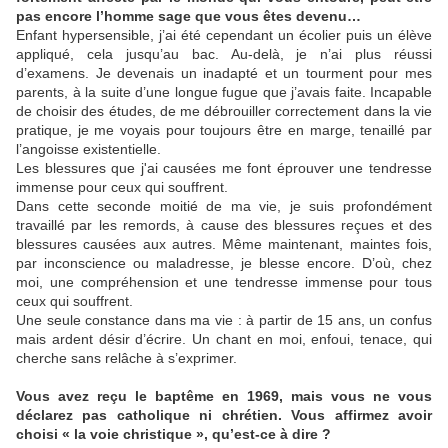
pas encore l’homme sage que vous êtes devenu…
Enfant hypersensible, j’ai été cependant un écolier puis un élève
appliqué, cela jusqu’au bac. Au-delà, je n’ai plus réussi
d’examens. Je devenais un inadapté et un tourment pour mes
parents, à la suite d’une longue fugue que j’avais faite. Incapable
de choisir des études, de me débrouiller correctement dans la vie
pratique, je me voyais pour toujours être en marge, tenaillé par
l’angoisse existentielle.
Les blessures que j'ai causées me font éprouver une tendresse
immense pour ceux qui souffrent.
Dans cette seconde moitié de ma vie, je suis profondément
travaillé par les remords, à cause des blessures reçues et des
blessures causées aux autres. Même maintenant, maintes fois,
par inconscience ou maladresse, je blesse encore. D’où, chez
moi, une compréhension et une tendresse immense pour tous
ceux qui souffrent.
Une seule constance dans ma vie : à partir de 15 ans, un confus
mais ardent désir d’écrire. Un chant en moi, enfoui, tenace, qui
cherche sans relâche à s’exprimer.
Vous avez reçu le baptême en 1969, mais vous ne vous
déclarez pas catholique ni chrétien. Vous affirmez avoir
choisi « la voie christique », qu’est-ce à dire ?