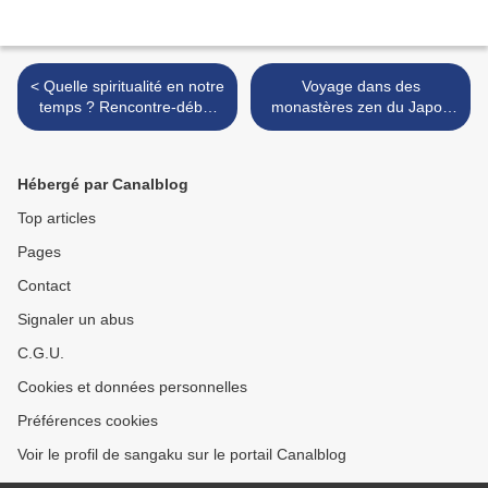
< Quelle spiritualité en notre
Voyage dans des
temps ? Rencontre-débat
monastères zen du Japon
en 1985 avec J. Breton.
(DIM 2011) : témoignage
Partie 1 : son exposé
d'une moniale bénédictine >
Hébergé par Canalblog
Top articles
Pages
Contact
Signaler un abus
C.G.U.
Cookies et données personnelles
Préférences cookies
Voir le profil de sangaku sur le portail Canalblog