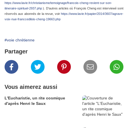
https://www.lavie.fr/christianisme/temoignage/francois-cheng-revient-sur-son-
itineraire-spirituel-2937.php
). D'autres articles où François Cheng est interviewé sont
réservés aux abonnés de la revue, voir
https://www.lavie.fr/papier/2014/3607/agrave-
voix-nue-franccedilois-cheng-19663.php
#voie chrétienne
Partager
Vous aimerez aussi
L'Eucharistie, un rite cosmique
d'après Henri le Saux