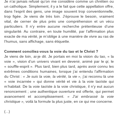
Je n’ai jamais refusé qu’on me considère comme un chrétien ou
un catholique. Simplement, il y a le fait que cette appellation offre,
dans l’esprit des gens, une image souvent trop conventionnelle,
trop figée. Je viens de très loin. J’éprouve le besoin, vraiment
vital, de cerner de plus près une compréhension et un vécu
particuliers. Il n’y entre aucune recherche prétentieuse d’une
singularité. Au contraire, en toute humilité, par l’affirmation plus
exacte de ma vérité, je m’oblige à une manière de vivre au ras de
l’humus, sans affichage, sans étiquette.
Comment conciliez-vous la voie du tao et le Christ ?
Je viens de loin, ai-je dit. Je portais en moi la vision du tao, « la
voie », vision d’un univers vivant en devenir, animé par le
qi
, le
« souffle-esprit ». Plus tard, bien plus tard, après avoir connu les
extrêmes conditions humaines, lorsque j’ai entendu l’affirmation
du Christ :
« Je suis la voie, la vérité, la vie »,
j’ai reconnu là une
« voie incarnée » qui donne vérité et vie à la voie taoïste qui
m’habitait. De la voie taoïste à la voie christique, il n’y eut aucun
renoncement ; une authentique ouverture est offerte, qui permet
avancement et accomplissement.
« J’ai embrassé la voie
christique »,
voilà la formule la plus juste, en ce qui me concerne.
(...)