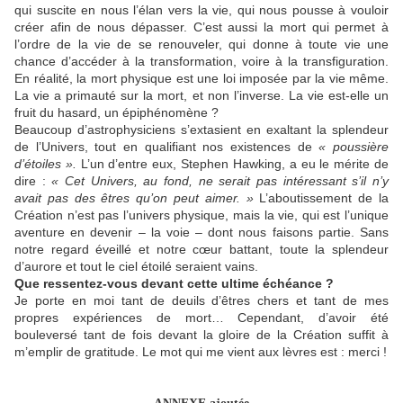
qui suscite en nous l’élan vers la vie, qui nous pousse à vouloir
créer afin de nous dépasser. C’est aussi la mort qui permet à
l’ordre de la vie de se renouveler, qui donne à toute vie une
chance d’accéder à la transformation, voire à la transfiguration.
En réalité, la mort physique est une loi imposée par la vie même.
La vie a primauté sur la mort, et non l’inverse. La vie est-elle un
fruit du hasard, un épiphénomène ?
Beaucoup d’astrophysiciens s’extasient en exaltant la splendeur
de l’Univers, tout en qualifiant nos existences de
« poussière
d’étoiles ».
L’un d’entre eux, Stephen Hawking, a eu le mérite de
dire :
« Cet Univers, au fond, ne serait pas intéressant s’il n’y
avait pas des êtres qu’on peut aimer. »
L’aboutissement de la
Création n’est pas l’univers physique, mais la vie, qui est l’unique
aventure en devenir – la voie – dont nous faisons partie. Sans
notre regard éveillé et notre cœur battant, toute la splendeur
d’aurore et tout le ciel étoilé seraient vains.
Que ressentez-vous devant cette ultime échéance ?
Je porte en moi tant de deuils d’êtres chers et tant de mes
propres expériences de mort… Cependant, d’avoir été
bouleversé tant de fois devant la gloire de la Création suffit à
m’emplir de gratitude. Le mot qui me vient aux lèvres est : merci !