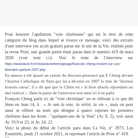
Pour honorer l'apellation "voie chrétienne" qui est le titre de cette
catégorie du blog dans lequel se trouve ce message, voici des extraits
d'une interview (en accès gratuit) parue sur le site de la Vie, réalisée pour
la revue Prier, une grande partie étant parue dans le numéro 419 de mars
2020 (voir note
). Voir le reste de l'interview sur
[1]
https://www.lavie.fr/christianisme/temoignage/francois-cheng-revient-sur-son-
itineraire-spirituel-2937.php
.
En annexe a été ajouté un extrait du discours prononcé par F. Cheng devant
l’Institut Catholique de Paris qui lui a décerné en 2007 le titre de "docteur
honoris causa", il y dit que que le Christ est
« le bien absolu répondant au
mal radical ».
Dans la partie de l'interview non mise ici il en parle.
François Cheng parle ici de "voie christique" en se réfèrant à ce que dit
Jésus en Jean 14, 6 :
« Je suis la voie, la vérité, la vie »
, mais on peut
aussi se référer au nom qui désigne à quatre reprises les premiers
chrétiens dans les Actes : "quelques-uns de la Voie" (Ac 9, 2), voir aussi
Ac 19,9 et 23, et Ac 24, 22.
Voici la photo du début de l'article paru dans La Vie, n° 3973, Les
Essentiels, jeudi 21 octobre 2021, et reprenant l'article de Prier n° 419.