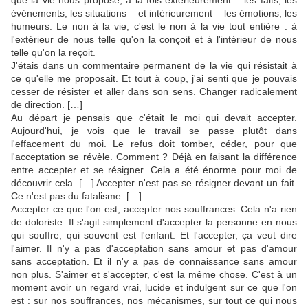
que la vie nous propose, à la fois extérieurement – les faits, les
événements, les situations – et intérieurement – les émotions, les
humeurs. Le non à la vie, c'est le non à la vie tout entière : à
l'extérieur de nous telle qu'on la conçoit et à l'intérieur de nous
telle qu'on la reçoit.
J'étais dans un commentaire permanent de la vie qui résistait à
ce qu'elle me proposait. Et tout à coup, j'ai senti que je pouvais
cesser de résister et aller dans son sens. Changer radicalement
de direction. […]
Au départ je pensais que c'était le moi qui devait accepter.
Aujourd'hui, je vois que le travail se passe plutôt dans
l'effacement du moi. Le refus doit tomber, céder, pour que
l'acceptation se révèle. Comment ? Déjà en faisant la différence
entre accepter et se résigner. Cela a été énorme pour moi de
découvrir cela. […] Accepter n'est pas se résigner devant un fait.
Ce n'est pas du fatalisme. […]
Accepter ce que l'on est, accepter nos souffrances. Cela n'a rien
de doloriste. Il s'agit simplement d'accepter la personne en nous
qui souffre, qui souvent est l'enfant. Et l'accepter, ça veut dire
l'aimer. Il n'y a pas d'acceptation sans amour et pas d'amour
sans acceptation. Et il n'y a pas de connaissance sans amour
non plus. S'aimer et s'accepter, c'est la même chose. C'est à un
moment avoir un regard vrai, lucide et indulgent sur ce que l'on
est : sur nos souffrances, nos mécanismes, sur tout ce qui nous