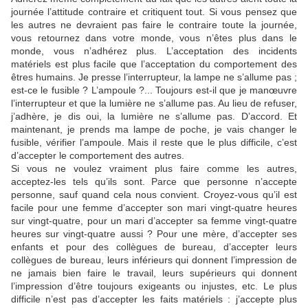
journée l’attitude contraire et critiquent tout. Si vous pensez que
les autres ne devraient pas faire le contraire toute la journée,
vous retournez dans votre monde, vous n’êtes plus dans le
monde, vous n’adhérez plus. L’acceptation des incidents
matériels est plus facile que l’acceptation du comportement des
êtres humains. Je presse l’interrupteur, la lampe ne s’allume pas ;
est-ce le fusible ? L’ampoule ?... Toujours est-il que je manœuvre
l’interrupteur et que la lumière ne s’allume pas. Au lieu de refuser,
j’adhère, je dis oui, la lumière ne s’allume pas. D’accord. Et
maintenant, je prends ma lampe de poche, je vais changer le
fusible, vérifier l’ampoule. Mais il reste que le plus difficile, c’est
d’accepter le comportement des autres.
Si vous ne voulez vraiment plus faire comme les autres,
acceptez-les tels qu’ils sont. Parce que personne n’accepte
personne, sauf quand cela nous convient. Croyez-vous qu’il est
facile pour une femme d’accepter son mari vingt-quatre heures
sur vingt-quatre, pour un mari d’accepter sa femme vingt-quatre
heures sur vingt-quatre aussi ? Pour une mère, d’accepter ses
enfants et pour des collègues de bureau, d’accepter leurs
collègues de bureau, leurs inférieurs qui donnent l’impression de
ne jamais bien faire le travail, leurs supérieurs qui donnent
l’impression d’être toujours exigeants ou injustes, etc. Le plus
difficile n’est pas d’accepter les faits matériels : j’accepte plus