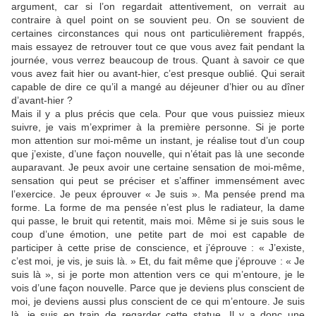
argument, car si l’on regardait attentivement, on verrait au
contraire à quel point on se souvient peu. On se souvient de
certaines circonstances qui nous ont particulièrement frappés,
mais essayez de retrouver tout ce que vous avez fait pendant la
journée, vous verrez beaucoup de trous. Quant à savoir ce que
vous avez fait hier ou avant-hier, c’est presque oublié. Qui serait
capable de dire ce qu’il a mangé au déjeuner d’hier ou au dîner
d’avant-hier ?
Mais il y a plus précis que cela. Pour que vous puissiez mieux
suivre, je vais m’exprimer à la première personne. Si je porte
mon attention sur moi-même un instant, je réalise tout d’un coup
que j’existe, d’une façon nouvelle, qui n’était pas là une seconde
auparavant. Je peux avoir une certaine sensation de moi-même,
sensation qui peut se préciser et s’affiner immensément avec
l’exercice. Je peux éprouver « Je suis ». Ma pensée prend ma
forme. La forme de ma pensée n’est plus le radiateur, la dame
qui passe, le bruit qui retentit, mais moi. Même si je suis sous le
coup d’une émotion, une petite part de moi est capable de
participer à cette prise de conscience, et j’éprouve : « J’existe,
c’est moi, je vis, je suis là. » Et, du fait même que j’éprouve : « Je
suis là », si je porte mon attention vers ce qui m’entoure, je le
vois d’une façon nouvelle. Parce que je deviens plus conscient de
moi, je deviens aussi plus conscient de ce qui m’entoure. Je suis
là, je suis en train de regarder cette statue. Il y a donc une