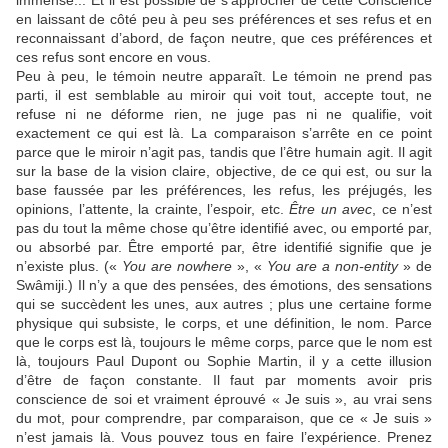
immense... Et il est possible de s’approcher de cette Conscience
en laissant de côté peu à peu ses préférences et ses refus et en
reconnaissant d’abord, de façon neutre, que ces préférences et
ces refus sont encore en vous.
Peu à peu, le témoin neutre apparaît. Le témoin ne prend pas
parti, il est semblable au miroir qui voit tout, accepte tout, ne
refuse ni ne déforme rien, ne juge pas ni ne qualifie, voit
exactement ce qui est là. La comparaison s’arrête en ce point
parce que le miroir n’agit pas, tandis que l’être humain agit. Il agit
sur la base de la vision claire, objective, de ce qui est, ou sur la
base faussée par les préférences, les refus, les préjugés, les
opinions, l’attente, la crainte, l’espoir, etc.
Être un avec
, ce n’est
pas du tout la même chose qu’être identifié avec, ou emporté par,
ou absorbé par. Être emporté par, être identifié signifie que je
n’existe plus. («
You are nowhere
», «
You are a non-entity
» de
Swâmiji.) Il n’y a que des pensées, des émotions, des sensations
qui se succèdent les unes, aux autres ; plus une certaine forme
physique qui subsiste, le corps, et une définition, le nom. Parce
que le corps est là, toujours le même corps, parce que le nom est
là, toujours Paul Dupont ou Sophie Martin, il y a cette illusion
d’être de façon constante. Il faut par moments avoir pris
conscience de soi et vraiment éprouvé « Je suis », au vrai sens
du mot, pour comprendre, par comparaison, que ce « Je suis »
n’est jamais là. Vous pouvez tous en faire l’expérience. Prenez