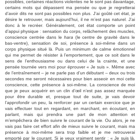
possibles, certaines réactions violentes ne le sont pas davantage,
certains mots qui dépassent ma pensée ou que je regretterai
d’avoir dits ne sont pas possibles non plus. J’ai goûté cet état, je
désire le retrouver, mais aujourd’hui, il ne m’est pas naturel. J’ai
donc à le recréer. Généralement, cet état comporte un point
d’appui physique : sensation du corps, relâchement des muscles,
conscience centrée dans le
hara
(le centre de gravité dans le
bas-ventre), sensation de soi, présence à soi-même dans un
corps physique situé là. Puis un minimum de calme émotionnel
qui me permet de résister à l’emportement, que ce soit dans le
sens de l’enthousiasme ou dans celui de la crainte, et une
pensée tournée vers moi pour éprouver « Je suis ». Même avec
de l’entraînement – je ne parle pas d’un débutant – deux ou trois
secondes me seront nécessaires pour bien asseoir en moi cette
conscience, cette présence à soi-même. La conscience de moi
que je peux acquérir en un clin d’œil n’est pas assez marquée
pour être durable et, presque tout de suite, je vais devoir
l’approfondir un peu, la renforcer par un certain exercice que je
vais effectuer tout en regardant, en marchant, en écoutant, en
parlant, mais qui prendra une part de mon attention et
m’empêchera de bien suivre le courant de la vie. Ou alors, je ne
vais pas faire cet effort afin de mieux suivre le courant, mais ma
présence à moi-même sera trop faible et je me retrouverai
emporté par le courant. Si je veux vraiment sentir : « Je suis là,