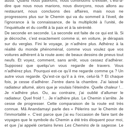
aussi. Quand nous patinons, nous continuons d’exister, c’est-à-
dire que nous nous marions, nous divorçons, nous allons au
restaurant, nous concluons des affaires, mais nous ne
progressons plus sur le Chemin qui va du sommeil à l’éveil, de
l’ignorance à la connaissance, de la multiplicité à l’unité, de
l’inquiétude et du conflit à la paix et à la sérénité.
De seconde en seconde. La seconde est faite de ce qui est là. Si
je décroche, c’est exactement comme si, en voiture, je dérapais
sur du verglas. Fini le voyage, je n’adhère plus. Adhérez à la
réalité du monde phénoménal, comme vous voulez que vos
voitures adhèrent à la route avec de beaux dessins de pneus tout
neufs. Et voyez, comment, sans arrêt, vous cessez d’adhérer.
Supposez que quelqu’un vous regarde de travers. Vous
n’adhérez plus. Pourquoi est-ce qu’il me regarde comme ça ? Un
autre vous regarde. Qu’est-ce qu’il a à rire, celui-là ? Et chaque
fois, je cesse d’adhérer. J’entre dans la chambre. J’ai laissé le
radiateur allumé, alors que je voulais l’éteindre. Quelle chaleur !...
Je n’adhère plus. Ou, au contraire, j’ai oublié d’allumer le
radiateur. Quel froid !... Je n’adhère plus. Le Chemin s’arrête. Je
cesse de progresser. Cette comparaison de la route est très
connue. Mâ Anandamayi parle des « Pèlerins sur le Chemin de
l’immortalité ». C’est parce que j’ai eu l’occasion de faire tant de
voyages que le symbole du Chemin a été très éloquent pour moi,
et que j’ai appelé certains livres
Les Chemins de la sagesse
. Le