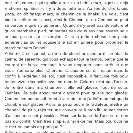
mot très concret qui signifie « rue » en Inde,
marg
, signifiait déjà
« chemin spirituel », il y a deux mille ans. Au lieu de dire
bhakti
yoga
, on dit
bhagti
marg
, le chemin de la bhakti. La Voie, c’est
bien le même mot aussi, c’est le Chemin, et un Chemin ne peut
se parcourir qu’en y adhérant. Quand il n’y avait pas de voiture et
qu’on marchait à pied, on mettait des clous aux chaussures pour
ne pas glisser sur le verglas. C’est la même chose. Les pieds
adhèrent au sol et poussent le sol en arrière pour propulser le
marcheur vers l’avant.
Adhérez à ce qui est, au lieu de chercher sans arrêt un état de
calme, de sérénité, qui vous échappe tout le temps, parce que le
courant de la vie continue à vous emporter sans arrêt et que
vous n’adhérez plus. Chercher la paix en soi en restant dans le
conflit à l’extérieur de soi, c’est impossible. Il faut une fois pour
toutes vivre réconcilié avec ce monde. Cela n’exclut pas l’action.
Je rentre dans ma chambre : elle est glacée. Tout de suite,
j’adhère. Je suis absolument d’accord pour qu’elle soit glacée.
Comme les pneus adhèrent à la route, moi j’adhère au fait que la
chambre soit glacée. Alors, je peux ouvrir le radiateur, mettre un
chandail de plus, rajouter une couverture à mon lit ; toutes sortes
d’actions me sont possibles. Mais sur la base de l’accord et non
pas du conflit. C’est très simple, ainsi exprimé. Mais pourquoi ne
le met-on jamais en pratique ?
Adhérez même complètement au fait que les autres aient toute la