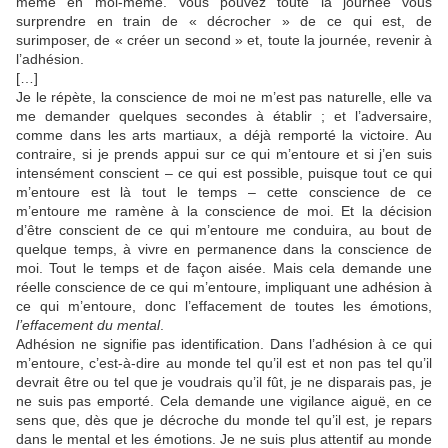
même en moi-même. Vous pouvez toute la journée vous
surprendre en train de « décrocher » de ce qui est, de
surimposer, de « créer un second » et, toute la journée, revenir à
l’adhésion.
[…]
Je le répète, la conscience de moi ne m’est pas naturelle, elle va
me demander quelques secondes à établir ; et l’adversaire,
comme dans les arts martiaux, a déjà remporté la victoire. Au
contraire, si je prends appui sur ce qui m’entoure et si j’en suis
intensément conscient – ce qui est possible, puisque tout ce qui
m’entoure est là tout le temps – cette conscience de ce
m’entoure me ramène à la conscience de moi. Et la décision
d’être conscient de ce qui m’entoure me conduira, au bout de
quelque temps, à vivre en permanence dans la conscience de
moi. Tout le temps et de façon aisée. Mais cela demande une
réelle conscience de ce qui m’entoure, impliquant une adhésion à
ce qui m’entoure, donc l’effacement de toutes les émotions,
l’effacement du mental
.
Adhésion ne signifie pas identification. Dans l’adhésion à ce qui
m’entoure, c’est-à-dire au monde tel qu’il est et non pas tel qu’il
devrait être ou tel que je voudrais qu’il fût, je ne disparais pas, je
ne suis pas emporté. Cela demande une vigilance aiguë, en ce
sens que, dès que je décroche du monde tel qu’il est, je repars
dans le mental et les émotions. Je ne suis plus attentif au monde