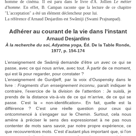
homme de cinéma. Il est paru dans le livre d'A. Jollien
Le métier
d'homme
. En effet, B. Campan raconte que la lecture de ce chapitre
"L'acceptation" a été un élément déclencheur pour lui.
La référence d'Arnaud Desjardins est Swâmiji (Swam
i Prajnanpad).
Adhérer
au courant de la vie
dans l’instant
Arnaud Desjardins
À la recherche du soi, Adyatma yoga,
Éd. De la Table Ronde,
1977, p. 154-174
L’enseignement de Swâmiji demande d’être
un avec
ce qui se
passe, avec ce qui nous arrive, avec tout. À partir de ce moment,
qui est là pour regarder, pour constater ?
L’enseignement de Gurdjieff, par la voix d’Ouspensky dans le
livre :
Fragments d’un enseignement inconnu
, paraît indiquer le
contraire, l’exercice de la division de l’attention : Je suislà, je
prends de la distance vis-à-vis de ce qui m’arrive, de ce qui se
passe. C’est la « non-identification». En fait, quelle est la
différence ? C’est une réelle question pour ceux qui
ontcommencé à s’engager sur le Chemin. Surtout, cela nous
amène à préciser le sens des expressionset à ne pas nous
contenter de mots sans savoir, par notre propre expérience, ce
que recouvrentces mots. C’est d’autant plus important que, si l’on