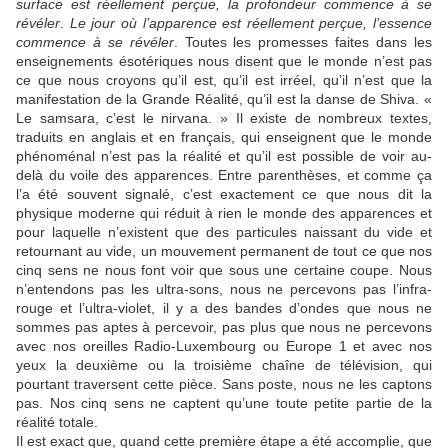
surface est réellement perçue, la profondeur commence à se
révéler
.
Le jour où
l’apparence est réellement perçue, l’essence
commence à se révéler
. Toutes les promesses faites dans les
enseignements ésotériques nous disent que le monde n’est pas
ce que nous croyons qu’il est, qu’il est irréel, qu’il n’est que la
manifestation de la Grande Réalité, qu’il est la danse de Shiva. «
Le samsara, c’est le nirvana. » Il existe de nombreux textes,
traduits en anglais et en français, qui enseignent que le monde
phénoménal n’est pas la réalité et qu’il est possible de voir au-
delà du voile des apparences. Entre parenthèses, et comme ça
l’a été souvent signalé, c’est exactement ce que nous dit la
physique moderne qui réduit à rien le monde des apparences et
pour laquelle n’existent que des particules naissant du vide et
retournant au vide, un mouvement permanent de tout ce que nos
cinq sens ne nous font voir que sous une certaine coupe. Nous
n’entendons pas les ultra-sons, nous ne percevons pas l’infra-
rouge et l’ultra-violet, il y a des bandes d’ondes que nous ne
sommes pas aptes à percevoir, pas plus que nous ne percevons
avec nos oreilles Radio-Luxembourg ou Europe 1 et avec nos
yeux la deuxième ou la troisième chaîne de télévision, qui
pourtant traversent cette pièce. Sans poste, nous ne les captons
pas. Nos cinq sens ne captent qu’une toute petite partie de la
réalité totale.
Il est exact que, quand cette première étape a été accomplie, que