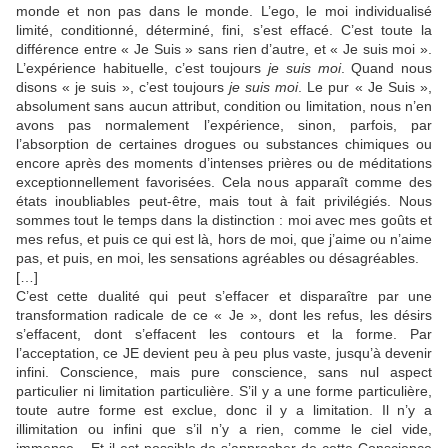
monde et non pas dans le monde. L’ego, le moi individualisé
limité, conditionné, déterminé, fini, s’est effacé. C’est toute la
différence entre « Je Suis » sans rien d’autre, et « Je suis moi ».
L’expérience habituelle, c’est toujours
je suis
moi
. Quand nous
disons « je suis », c’est toujours
je suis moi
. Le pur « Je Suis »,
absolument sans aucun attribut, condition ou limitation, nous n’en
avons pas normalement l’expérience, sinon, parfois, par
l’absorption de certaines drogues ou substances chimiques ou
encore après des moments d’intenses prières ou de méditations
exceptionnellement favorisées. Cela nous apparaît comme des
états inoubliables peut-être, mais tout à fait privilégiés. Nous
sommes tout le temps dans la distinction : moi avec mes goûts et
mes refus, et puis ce qui est là, hors de moi, que j’aime ou n’aime
pas, et puis, en moi, les sensations agréables ou désagréables.
[…]
C’est cette dualité qui peut s’effacer et disparaître par une
transformation radicale de ce « Je », dont les refus, les désirs
s’effacent, dont s’effacent les contours et la forme. Par
l’acceptation, ce JE devient peu à peu plus vaste, jusqu’à devenir
infini. Conscience, mais pure conscience, sans nul aspect
particulier ni limitation particulière. S’il y a une forme particulière,
toute autre forme est exclue, donc il y a limitation. Il n’y a
illimitation ou infini que s’il n’y a rien, comme le ciel vide,