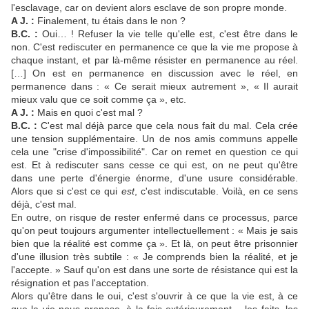
l'esclavage, car on devient alors esclave de son propre monde.
A J. :
Finalement, tu étais dans le non ?
B.C. :
Oui… ! Refuser la vie telle qu'elle est, c'est être dans le
non. C'est rediscuter en permanence ce que la vie me propose à
chaque instant, et par là-même résister en permanence au réel.
[…] On est en permanence en discussion avec le réel, en
permanence dans : « Ce serait mieux autrement », « Il aurait
mieux valu que ce soit comme ça », etc.
A J. :
Mais en quoi c'est mal ?
B.C. :
C'est mal déjà parce que cela nous fait du mal. Cela crée
une tension supplémentaire. Un de nos amis communs appelle
cela une "crise d'impossibilité". Car on remet en question ce qui
est. Et à rediscuter sans cesse ce qui est, on ne peut qu'être
dans une perte d'énergie énorme, d'une usure considérable.
Alors que si c'est ce qui
est
, c'est indiscutable. Voilà, en ce sens
déjà, c'est mal.
En outre, on risque de rester enfermé dans ce processus, parce
qu'on peut toujours argumenter intellectuellement : « Mais je sais
bien que la réalité est comme ça ». Et là, on peut être prisonnier
d'une illusion très subtile : « Je comprends bien la réalité, et je
l'accepte. » Sauf qu'on est dans une sorte de résistance qui est la
résignation et pas l'acceptation.
Alors qu'être dans le oui, c'est s'ouvrir à ce que la vie est, à ce