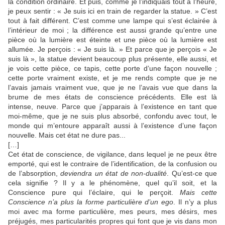
la condition ordinaire. Et puis, comme je l’indiquais tout à l’heure,
je peux sentir : « Je suis ici en train de regarder la statue. » C’est
tout à fait différent. C’est comme une lampe qui s’est éclairée à
l’intérieur de moi ; la différence est aussi grande qu’entre une
pièce où la lumière est éteinte et une pièce où la lumière est
allumée. Je perçois : « Je suis là. » Et parce que je perçois « Je
suis là », la statue devient beaucoup plus présente, elle aussi, et
je vois cette pièce, ce tapis, cette porte d’une façon nouvelle ;
cette porte vraiment existe, et je me rends compte que je ne
l’avais jamais vraiment vue, que je ne l’avais vue que dans la
brume de mes états de conscience précédents. Elle est là
intense, neuve. Parce que j’apparais à l’existence en tant que
moi-même, que je ne suis plus absorbé, confondu avec tout, le
monde qui m’entoure apparaît aussi à l’existence d’une façon
nouvelle. Mais cet état ne dure pas...
[…]
Cet état de conscience, de vigilance, dans lequel je ne peux être
emporté, qui est le contraire de l’identification, de la confusion ou
de l’absorption,
deviendra un état de non-dualité
. Qu’est-ce que
cela signifie ? Il y a le phénomène, quel qu’il soit, et la
Conscience pure qui l’éclaire, qui le perçoit.
Mais cette
Conscience n’a plus la forme particulière d’un ego
. Il n’y a plus
moi avec ma forme particulière, mes peurs, mes désirs, mes
préjugés, mes particularités propres qui font que je vis dans mon