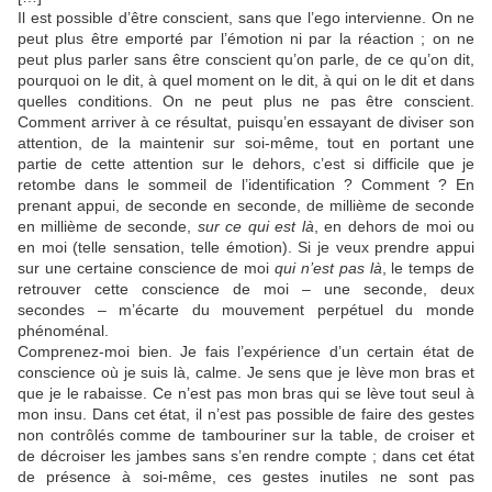
Il est possible d’être conscient, sans que l’ego intervienne. On ne
peut plus être emporté par l’émotion ni par la réaction ; on ne
peut plus parler sans être conscient qu’on parle, de ce qu’on dit,
pourquoi on le dit, à quel moment on le dit, à qui on le dit et dans
quelles conditions. On ne peut plus ne pas être conscient.
Comment arriver à ce résultat, puisqu’en essayant de diviser son
attention, de la maintenir sur soi-même, tout en portant une
partie de cette attention sur le dehors, c’est si difficile que je
retombe dans le sommeil de l’identification ? Comment ? En
prenant appui, de seconde en seconde, de millième de seconde
en millième de seconde,
sur ce qui est là
, en dehors de moi ou
en moi (telle sensation, telle émotion). Si je veux prendre appui
sur une certaine conscience de moi
qui n’est pas là
, le temps de
retrouver cette conscience de moi – une seconde, deux
secondes – m’écarte du mouvement perpétuel du monde
phénoménal.
Comprenez-moi bien. Je fais l’expérience d’un certain état de
conscience où je suis là, calme. Je sens que je lève mon bras et
que je le rabaisse. Ce n’est pas mon bras qui se lève tout seul à
mon insu. Dans cet état, il n’est pas possible de faire des gestes
non contrôlés comme de tambouriner sur la table, de croiser et
de décroiser les jambes sans s’en rendre compte ; dans cet état
de présence à soi-même, ces gestes inutiles ne sont pas