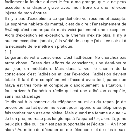
facilement la foudre qui met le feu à ma grange, que je ne peux
accepter une dispute grave avec mon frère ou une réflexion
injuste de mon épouse.
Il n’y a pas d’exception à ce qui doit être vu, reconnu et accepté.
La suprême habileté du mental, c’est de dire : l’enseignement de
Swâmiji c’est remarquable mais voici justement une exception.
Alors d’exception en exception, le Chemin n’existe plus. Il n’y a
aucune exception, jamais ; à la vérité de ce que j’ai dit ce soir et à
la nécessité de le mettre en pratique.
[…]
Le garant de votre conscience, c’est l’adhésion. Ne cherchez pas
autre chose. Faites des efforts de conscience, une demi-heure
par jour, en méditation. Mais dans la vie, le chemin de la
conscience c’est l’adhésion et, par l’exercice, l’adhésion devient
totale. Il faut être complètement d’accord avec tout, parce que
Maya est très forte et complique diaboliquement la situation. Il
faut arriver à l’adhésion réelle qui est une adhésion complète,
sans marchandage.
Je dis oui à la sonnerie du téléphone au milieu du repas, je dis
encore oui au fait qu’en me levant pour répondre au téléphone, je
fais tomber mon assiette pleine. Mais quand ma femme ajoute : «
Je t’en prie, ne reste pas longtemps à l’appareil ! », alors là, je ne
peux plus dire oui, ce n’est pas supportable et j’éclate : « Ah ! non
alors ! Au milieu du déjeuner on me téléphone, et de plus je sais