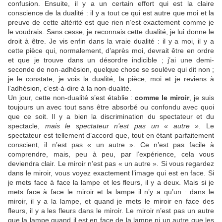
confusion. Ensuite, il y a un certain effort qui est la claire
conscience de la dualité : il y a tout ce qui est autre que moi et la
preuve de cette altérité est que rien n’est exactement comme je
le voudrais. Sans cesse, je reconnais cette dualité, je lui donne le
droit à être. Je vis enfin dans la vraie dualité : il y a moi, il y a
cette pièce qui, normalement, d’après moi, devrait être en ordre
et que je trouve dans un désordre indicible ; j’ai une demi-
seconde de non-adhésion, quelque chose se soulève qui dit non ;
je le constate, je vois la dualité, la pièce, moi et je reviens à
l’adhésion, c’est-à-dire à la non-dualité.
Un jour, cette non-dualité s’est établie :
comme le miroir
, je suis
toujours un avec tout sans être absorbé ou confondu avec quoi
que ce soit. Il y a bien la discrimination du spectateur et du
spectacle,
mais le spectateur n’est pas un « autre »
. Le
spectateur est tellement d’accord que, tout en étant parfaitement
conscient, il n’est pas « un autre ». Ce n’est pas facile à
comprendre, mais, peu à peu, par l’expérience, cela vous
deviendra clair. Le miroir n’est pas « un autre ». Si vous regardez
dans le miroir, vous voyez exactement l’image qui est en face. Si
je mets face à face la lampe et les fleurs, il y a deux. Mais si je
mets face à face le miroir et la lampe il n’y a qu’un : dans le
miroir, il y a la lampe, et quand je mets le miroir en face des
fleurs, il y a les fleurs dans le miroir. Le miroir n’est pas un autre
que la lampe quand il est en face de la lampe ni un autre que les