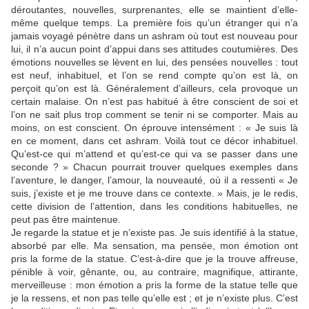
déroutantes, nouvelles, surprenantes, elle se maintient d’elle-
même quelque temps. La première fois qu’un étranger qui n’a
jamais voyagé pénètre dans un ashram où tout est nouveau pour
lui, il n’a aucun point d’appui dans ses attitudes coutumières. Des
émotions nouvelles se lèvent en lui, des pensées nouvelles : tout
est neuf, inhabituel, et l’on se rend compte qu’on est là, on
perçoit qu’on est là. Généralement d’ailleurs, cela provoque un
certain malaise. On n’est pas habitué à être conscient de soi et
l’on ne sait plus trop comment se tenir ni se comporter. Mais au
moins, on est conscient. On éprouve intensément : « Je suis là
en ce moment, dans cet ashram. Voilà tout ce décor inhabituel.
Qu’est-ce qui m’attend et qu’est-ce qui va se passer dans une
seconde ? » Chacun pourrait trouver quelques exemples dans
l’aventure, le danger, l’amour, la nouveauté, où il a ressenti « Je
suis, j’existe et je me trouve dans ce contexte. » Mais, je le redis,
cette division de l’attention, dans les conditions habituelles, ne
peut pas être maintenue.
Je regarde la statue et je n’existe pas. Je suis identifié à la statue,
absorbé par elle. Ma sensation, ma pensée, mon émotion ont
pris la forme de la statue. C’est-à-dire que je la trouve affreuse,
pénible à voir, gênante, ou, au contraire, magnifique, attirante,
merveilleuse : mon émotion a pris la forme de la statue telle que
je la ressens, et non pas telle qu’elle est ; et je n’existe plus. C’est