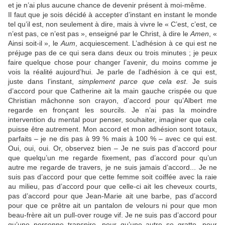
et je n’ai plus aucune chance de devenir présent à moi-même.
Il faut que je sois décidé à accepter d’instant en instant le monde
tel qu’il est, non seulement à dire, mais à vivre le « C’est, c’est, ce
n’est pas, ce n’est pas », enseigné par le Christ, à dire le
Amen
, «
Ainsi soit-il », le
Aum
, acquiescement. L’adhésion à ce qui est ne
préjuge pas de ce qui sera dans deux ou trois minutes ; je peux
faire quelque chose pour changer l’avenir, du moins comme je
vois la réalité aujourd’hui. Je parle de l’adhésion à ce qui est,
juste dans l’instant,
simplement parce que cela est
. Je suis
d’accord pour que Catherine ait la main gauche crispée ou que
Christian mâchonne son crayon, d’accord pour qu’Albert me
regarde en fronçant les sourcils. Je n’ai pas la moindre
intervention du mental pour penser, souhaiter, imaginer que cela
puisse être autrement. Mon accord et mon adhésion sont totaux,
parfaits – je ne dis pas à 99 % mais à 100 % – avec ce qui est.
Oui, oui, oui. Or, observez bien – Je ne suis pas d’accord pour
que quelqu’un me regarde fixement, pas d’accord pour qu’un
autre me regarde de travers, je ne suis jamais d’accord... Je ne
suis pas d’accord pour que cette femme soit coiffée avec la raie
au milieu, pas d’accord pour que celle-ci ait les cheveux courts,
pas d’accord pour que Jean-Marie ait une barbe, pas d’accord
pour que ce prêtre ait un pantalon de velours ni pour que mon
beau-frère ait un pull-over rouge vif. Je ne suis pas d’accord pour
qu’une personne transpire, pour qu’une autre se gratte, pour