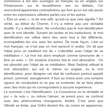
commence à lire des ouvrages en français ou en anglais sur
l’hindouisme, sur le bouddhisme zen ou tibétain, l’on
rencontred’apparentes contradictions qui font qu’on est vite perdu
entre les expressions utilisées parles uns et les autres.
« Être un avec »,
to be one with
, qu’est-ce que cela signifie ? En
vérité, au début du Chemin, il n’y a même pas une véritable
dualité. Il y a identification. Ne confondez pas le mot identification
avec le mot identité. Suivant les textes et les traductions, le mot
identification est utilisé dans des sens tout à fait différents,
incompatibles les uns avec les autres. De toute façon, c’est un
mot français, ce n’est pas un mot sanscrit ni arabe. On dit que
l’idéal pour un méditant est de « s’identifier avec l’objet de sa
méditation ». Le mot est alors employé comme synonyme de «
être un avec ». On emploie d’autres fois le mot absorption : On
est absorbé par l’objet de sa méditation. Mais Swâmiji utilisait le
mot
absorption
, qui est le même en anglais, ou le mot
identification
, pour désigner cet état de confusion partout appelé
prison, sommeil, aveuglement. Il faut au moins avoir une certaine
rigueur de vocabulaire et ne pas se contenter de se faire plaisir
avec des mots qui ne correspondent à aucune expérience.
Le sommeil, c’est l’identification. La Conscience ou le véritable et
pur « Je suis », ou même l’atman, se prend pour, se confond
avec des phénomènes changeants, limités. C’est ainsi que
l’illimité se limite, que l’infini devient fini, du moins en apparence,