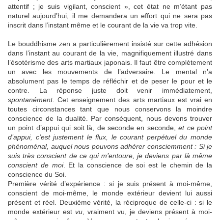
attentif ; je suis vigilant, conscient », cet état ne m’étant pas
naturel aujourd’hui, il me demandera un effort qui ne sera pas
inscrit dans l’instant même et le courant de la vie va trop vite.
Le bouddhisme zen a particulièrement insisté sur cette adhésion
dans l’instant au courant de la vie, magnifiquement illustré dans
l’ésotérisme des arts martiaux japonais. Il faut être complètement
un avec les mouvements de l’adversaire. Le mental n’a
absolument pas le temps de réfléchir et de peser le pour et le
contre. La réponse juste doit venir immédiatement,
spontanément
. Cet enseignement des arts martiaux est vrai en
toutes circonstances tant que nous conservons la moindre
conscience de la dualité. Par conséquent, nous devons trouver
un point d’appui qui soit là, de seconde en seconde,
et ce point
d’appui, c’est justement le
flux, le courant perpétuel du monde
phénoménal, auquel nous pouvons adhérer consciemment : Si je
suis très conscient de ce qui m’entoure, je deviens par là même
conscient de moi
. Et la conscience de soi est le chemin de la
conscience du Soi.
Première vérité d’expérience : si je suis présent à moi-même,
conscient de moi-même, le monde extérieur devient lui aussi
présent et réel. Deuxième vérité, la réciproque de celle-ci : si le
monde extérieur est
vu
, vraiment vu, je deviens présent à moi-