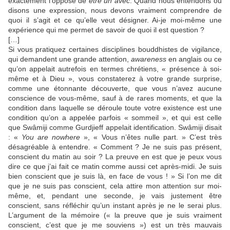
exactement l’opposé de
être
un avec
. Quand nous entendons ou
disons une expression, nous devons vraiment comprendre de
quoi il s’agit et ce qu’elle veut désigner. Ai-je moi-même une
expérience qui me permet de savoir de quoi il est question ?
[…]
Si vous pratiquez certaines disciplines bouddhistes de vigilance,
qui demandent une grande attention,
awareness
en anglais ou ce
qu’on appelait autrefois en termes chrétiens, « présence à soi-
même et à Dieu », vous constaterez à votre grande surprise,
comme une étonnante découverte, que vous n’avez aucune
conscience de vous-même, sauf à de rares moments, et que la
condition dans laquelle se déroule toute votre existence est une
condition qu’on a appelée parfois « sommeil », et qui est celle
que Swâmiji comme Gurdjieff appelait identification. Swâmiji disait
: «
You are nowhere
», « Vous n’êtes nulle part. » C’est très
désagréable à entendre. « Comment ? Je ne suis pas présent,
conscient du matin au soir ? La preuve en est que je peux vous
dire ce que j’ai fait ce matin comme aussi cet après-midi. Je suis
bien conscient que je suis là, en face de vous ! » Si l’on me dit
que je ne suis pas conscient, cela attire mon attention sur moi-
même, et, pendant une seconde, je vais justement être
conscient, sans réfléchir qu’un instant après je ne le serai plus.
L’argument de la mémoire (« la preuve que je suis vraiment
conscient, c’est que je me souviens ») est un très mauvais