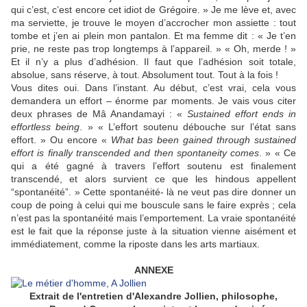
qui c’est, c’est encore cet idiot de Grégoire. » Je me lève et, avec
ma serviette, je trouve le moyen d’accrocher mon assiette : tout
tombe et j’en ai plein mon pantalon. Et ma femme dit : « Je t’en
prie, ne reste pas trop longtemps à l’appareil. » « Oh, merde ! »
Et il n’y a plus d’adhésion. Il faut que l’adhésion soit totale,
absolue, sans réserve, à tout. Absolument tout. Tout à la fois !
Vous dites oui. Dans l’instant. Au début, c’est vrai, cela vous
demandera un effort – énorme par moments. Je vais vous citer
deux phrases de Mâ Anandamayi : «
Sustained effort ends in
effortless being
. » « L’effort soutenu débouche sur l’état sans
effort. » Ou encore «
What bas been gained through sustained
effort is finally transcended
and then spontaneity comes
. » « Ce
qui a été gagné à travers l’effort soutenu est finalement
transcendé, et alors survient ce que les hindous appellent
“spontanéité”. » Cette spontanéité- là ne veut pas dire donner un
coup de poing à celui qui me bouscule sans le faire exprès ; cela
n’est pas la spontanéité mais l’emportement. La vraie spontanéité
est le fait que la réponse juste à la situation vienne aisément et
immédiatement, comme la riposte dans les arts martiaux.
ANNEXE
Extrait de l'entretien d'Alexandre Jollien, philosophe,