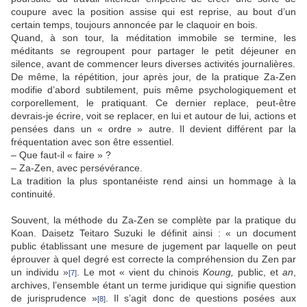
coupure avec la position assise qui est reprise, au bout d’un
certain temps, toujours annoncée par le claquoir en bois.
Quand, à son tour, la méditation immobile se termine, les
méditants se regroupent pour partager le petit déjeuner en
silence, avant de commencer leurs diverses activités journalières.
De même, la répétition, jour après jour, de la pratique Za-Zen
modifie d’abord subtilement, puis même psychologiquement et
corporellement, le pratiquant. Ce dernier replace, peut-être
devrais-je écrire, voit se replacer, en lui et autour de lui, actions et
pensées dans un « ordre » autre. Il devient différent par la
fréquentation avec son être essentiel.
– Que faut-il « faire » ?
– Za-Zen, avec persévérance.
La tradition la plus spontanéiste rend ainsi un hommage à la
continuité.
Souvent, la méthode du Za-Zen se complète par la pratique du
Koan. Daisetz Teitaro Suzuki le définit ainsi : « un document
public établissant une mesure de jugement par laquelle on peut
éprouver à quel degré est correcte la compréhension du Zen par
un individu »
. Le mot « vient du chinois
Koung,
public, et
an
,
[7]
archives, l’ensemble étant un terme juridique qui signifie question
de jurisprudence »
. Il s’agit donc de questions posées aux
[8]