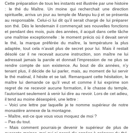
Cette préparation de tous les instants est illustrée par une histoire
: le thé du Maître. Un moine qui recherchait une direction
spirituelle, arriva un jour au temple de Manpu ku-ji et se présenta
au responsable. Celui-ci lui dit qu’il serait chargé de lui préparer
son thé. Dès le lendemain il commençait ses nouvelles fonctions
et pendant des mois, puis des années, il acquit dans cette tâche
une maîtrise exceptionnelle : le moment précis où il devait servir
le thé, la marque préférée du maître, la température la plus
adaptée, tout cela n’avait plus de secret pour lui. Mais il restait
désolé car il ne recevait aucune instruction, son maître ne lui
adressait jamais la parole et donnait l’impression de ne plus se
rendre compte de son existence. Au bout de dix années, n’y
tenant plus, il décide de lui parler, mais, au moment de lui servir
le thé matinal, il hésite et se tait. Remarquant cette hésitation, le
maître lui demande ce qu’il veut et comme il lui exprime son
regret de ne recevoir aucune formation, il le chasse du temple,
l’autorisant seulement à venir lui dire au revoir. Lors de cet adieu,
il tend au moine désespéré, une lettre :
– Voici une lettre par laquelle je te nomme supérieur de notre
monastère annexe de la montagne.
– Maître, est-ce que vous vous moquez de moi ?
– Pas du tout.
– Mais comment pourrais-je devenir le supérieur de plus de
quarante moines, moi qui ai passé dix années à préparer du thé,