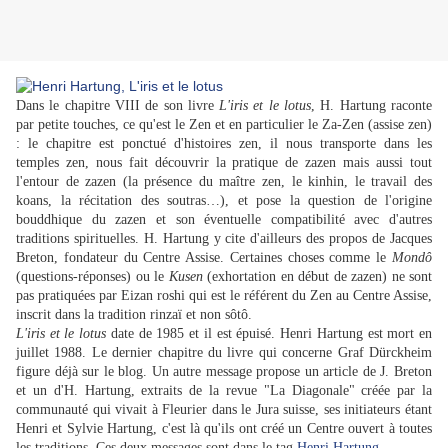
Dans le chapitre VIII de son livre
L'iris et le lotus
, H. Hartung raconte
par petite touches, ce qu'est le Zen et en particulier le Za-Zen (assise zen)
: le chapitre est ponctué d'histoires zen, il nous transporte dans les
temples zen, nous fait découvrir la pratique de zazen mais aussi tout
l'entour de zazen (la présence du maître zen, le kinhin, le travail des
koans, la récitation des soutras…), et pose la question de l'origine
bouddhique du zazen et son éventuelle compatibilité avec d'autres
traditions spirituelles. H. Hartung y cite d'ailleurs des propos de Jacques
Breton, fondateur du Centre Assise. Certaines choses comme le
Mondô
(questions-réponses) ou le
Kusen
(exhortation en début de zazen) ne sont
pas pratiquées par Eizan roshi qui est le référent du Zen au Centre Assise,
inscrit dans la tradition rinzaï et non sôtô.
L'iris et le lotus
date de 1985 et il est épuisé. Henri Hartung est mort en
juillet 1988. Le dernier chapitre du livre qui concerne Graf Dürckheim
figure déjà sur le blog. Un autre message propose un article de J. Breton
et un d'H. Hartung, extraits de la revue "La Diagonale" créée par la
communauté qui vivait à Fleurier dans le Jura suisse, ses initiateurs étant
Henri et Sylvie Hartung, c'est là qu'ils ont créé un Centre ouvert à toutes
les traditions. Ces deux messages sont dans le tag
Henri Hartung
.