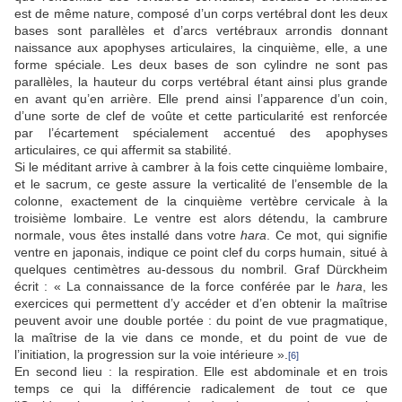
est de même nature, composé d’un corps vertébral dont les deux
bases sont parallèles et d’arcs vertébraux arrondis donnant
naissance aux apophyses articulaires, la cinquième, elle, a une
forme spéciale. Les deux bases de son cylindre ne sont pas
parallèles, la hauteur du corps vertébral étant ainsi plus grande
en avant qu’en arrière. Elle prend ainsi l’apparence d’un coin,
d’une sorte de clef de voûte et cette particularité est renforcée
par l’écartement spécialement accentué des apophyses
articulaires, ce qui affermit sa stabilité.
Si le méditant arrive à cambrer à la fois cette cinquième lombaire,
et le sacrum, ce geste assure la verticalité de l’ensemble de la
colonne, exactement de la cinquième vertèbre cervicale à la
troisième lombaire. Le ventre est alors détendu, la cambrure
normale, vous êtes installé dans votre
hara
. Ce mot, qui signifie
ventre en japonais, indique ce point clef du corps humain, situé à
quelques centimètres au-dessous du nombril. Graf Dürckheim
écrit : « La connaissance de la force conférée par le
hara
, les
exercices qui permettent d’y accéder et d’en obtenir la maîtrise
peuvent avoir une double portée : du point de vue pragmatique,
la maîtrise de la vie dans ce monde, et du point de vue de
l’initiation, la progression sur la voie intérieure ».
[6]
En second lieu : la respiration. Elle est abdominale et en trois
temps ce qui la différencie radicalement de tout ce que