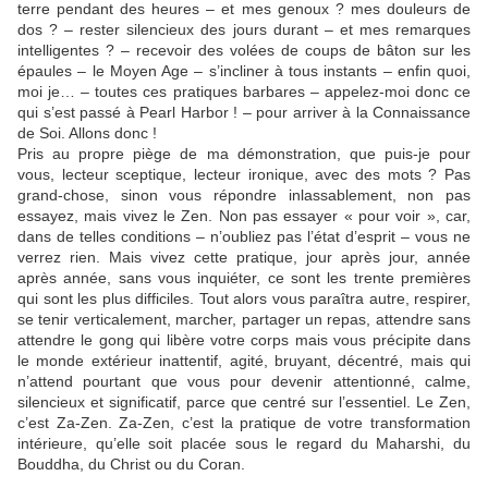
terre pendant des heures – et mes genoux ? mes douleurs de
dos ? – rester silencieux des jours durant – et mes remarques
intelligentes ? – recevoir des volées de coups de bâton sur les
épaules – le Moyen Age – s’incliner à tous instants – enfin quoi,
moi je… – toutes ces pratiques barbares – appelez-moi donc ce
qui s’est passé à Pearl Harbor ! – pour arriver à la Connaissance
de Soi. Allons donc !
Pris au propre piège de ma démonstration, que puis-je pour
vous, lecteur sceptique, lecteur ironique, avec des mots ? Pas
grand-chose, sinon vous répondre inlassablement, non pas
essayez, mais vivez le Zen. Non pas essayer « pour voir », car,
dans de telles conditions – n’oubliez pas l’état d’esprit – vous ne
verrez rien. Mais vivez cette pratique, jour après jour, année
après année, sans vous inquiéter, ce sont les trente premières
qui sont les plus difficiles. Tout alors vous paraîtra autre, respirer,
se tenir verticalement, marcher, partager un repas, attendre sans
attendre le gong qui libère votre corps mais vous précipite dans
le monde extérieur inattentif, agité, bruyant, décentré, mais qui
n’attend pourtant que vous pour devenir attentionné, calme,
silencieux et significatif, parce que centré sur l’essentiel. Le Zen,
c’est Za-Zen. Za-Zen, c’est la pratique de votre transformation
intérieure, qu’elle soit placée sous le regard du Maharshi, du
Bouddha, du Christ ou du Coran.