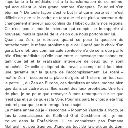
importante à la méditation et à la transformation de soi-même,
qui accueillent le plus grand nombre d’adeptes. Pourquoi s’en
étonner ? De toute façon c’est le but final qui importe et il m’est
difficile de dire si le cadre en tant que tel est plus « porteur » de
changement intérieur aux confins du Thibet ou dans nos régions.
Ce n’est pas le monde extérieur qui compte, je le rappelle à
nouveau, mais la qualité de la vision que nous portons sur lui.
Quant au Zen, je retrouve, quand se pose la question du
rattachement, le même problème que celui posé par le choix d’un
guru. En effet, une communauté spirituelle n’a de sens que par le
rôle d’intermédiaire qu’elle joue entre le message traditionnel en
tant que tel et la réalisation intérieure de ceux qui y sont
rattachés. Or celle-ci dépend du travail accompli et il faut bien
une garantie sur la qualité de l’accomplissement. Le roshi –
maître Zen – occupe ici la place du guru et l’histoire, en tout cas
la petite…, du Zen en Europe, ces dernières années, montre bien
que dans ce cadre aussi fleurissent des faux prophètes. Une fois
de plus, je ne peux que renvoyer à mes remarques sur ce que
n’est pas et sur ce qu’est la Voie. Pour ma part, le choix a été trop
naturel pour que je m’interroge à son sujet.
La même année où je « rencontre » Moumon Yamada à Kyoto, je
fais la connaissance de Karlfried Graf Dürckheim et… je me
trouve dans la Forêt-Noire. Il ne connaissait pas Ramana
Maharshi et peu Guénon. J’ignorais tout de la pratique du Zen,