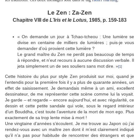
Le Zen : Za-Zen
Chapitre VIII de
L’Iris et le Lotus,
1985, p. 159-183
« On demande un jour à Tchao-tcheou : Une lumière se
divise en centaine de milliers de lumières ; puis-je vous
demander d’où provient cette lumière ?
Le grand maître du Zen ne perdit pas beaucoup de temps
à répondre, et n’eut recours à aucune discussion verbale. Il
jeta simplement un de ses souliers sans mot dire. »
[1]
Cette histoire du plus pur style Zen produisit sur moi, quand je
l’entendis pour la première fois il y a plus de quarante années, un
effet de saisissement. Je demandais même à un ami, excellent
dessinateur, de me représenter cette scène comme lui la voyait.
Je garde – et regarde – encore aujourd’hui, et avec régularité, ce
dessin et cette petite sandale qui vole, sous le regard intérieur
d’un Bouddha, c’est toute l’aventure de la mort de mon ego. Plus
exactement de sa trop lente mise à mort !
Une vingtaine d’années s’écoulent. Je me trouve au Japon où j’ai
rendez-vous avec un maître zen dont il m’est clairement indiqué
qu’il n’a pas pour habitude de rencontrer des étrangers et que