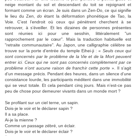
neige montant du sol et descendant du toit se rejoignant et
formant comme un écran. Je suis dans un Zen-Do, ce qui signifie
le lieu du Zen,
do
étant la déformation phonétique de Tao, la
Voie. C’est l’endroit où ceux qui pénètrent cherchent à se
retrouver, à s’éveiller. Et les dizaines de personnes présentes
sont réunies ici pour une sesshin, littéralement "un
rapprochement par le cœur". Mais la traduction habituelle est
"retraite communautaire". Au Japon, une calligraphie célèbre se
trouve sur la porte d’entrée du temple Eihei-ji : «
Seuls ceux qui
sont concernés par le problème de la Vie et de la Mort peuvent
entrer ici. Ceux qui ne sont pas concernés complètement par ce
problème n’ont aucune raison de franchir cette porte
». Il s’agit
d’un message précis. Pendant des heures, dans un silence d’une
consistance lourde, les participants méditent dans une immobilité
qui se veut totale. Et cela pendant cinq jours. Mais n’est-ce pas
peu de chose pour demeurer vivants dans un monde mort ?
Se profilant sur un ciel terne, un sapin.
Dois-je le voir et le déclarer sapin ?
Il a sa place.
Ai-je la mienne ?
Comme un passage zébré, un éclair.
Dois-je le voir et le déclarer éclair ?