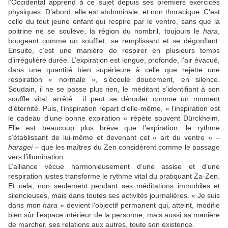
l’Occidental apprend à ce sujet depuis ses premiers exercices
physiques. D’abord, elle est abdominale, et non thoracique. C’est
celle du tout jeune enfant qui respire par le ventre, sans que la
poitrine ne se soulève, la région du nombril, toujours le
hara
,
bougeant comme un soufflet, se remplissant et se dégonflant.
Ensuite, c’est une manière de respirer en plusieurs temps
d’irrégulière durée. L’expiration est longue, profonde, l’air évacué,
dans une quantité bien supérieure à celle que rejette une
respiration « normale », s’écoule doucement, en silence.
Soudain, il ne se passe plus rien, le méditant s’identifiant à son
souffle vital, arrêté ; il peut se dérouler comme un moment
d’éternité. Puis, l’inspiration repart d’elle-même, « l’inspiration est
le cadeau d’une bonne expiration » répète souvent Dürckheim.
Elle est beaucoup plus brève que l’expiration, le rythme
s’établissant de lui-même et devenant cet « art du ventre » –
haragei
– que les maîtres du Zen considèrent comme le passage
vers l’illumination.
L’alliance vécue harmonieusement d’une assise et d’une
respiration justes transforme le rythme vital du pratiquant Za-Zen.
Et cela, non seulement pendant ses méditations immobiles et
silencieuses, mais dans toutes ses activités journalières. « Je suis
dans mon
hara
» devient l’objectif permanent qui, atteint, modifie
bien sûr l’espace intérieur de la personne, mais aussi sa manière
de marcher, ses relations aux autres, toute son existence.