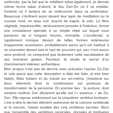
renforcée, par le fait que le méditant salue également, je devrais
même écrire salue d’abord, le lieu Zen-Do où il va méditer,
l’endroit où il tentera de se redécouvrir dans sa profondeur.
Beaucoup s’inclinent aussi devant leur tapis de méditation ou le
coussin rond, en tissu noir, bourré de kapok, le zafu. La fibre
végétale, imputrescible, sérieusement pressée à l’intérieur, donne
une consistance spéciale à ce simple objet sur lequel vous
passerez de si longues heures, immobile. L’occidental, si
rapidement ironique devant de telles formes extérieures
d’apparente soumission, probablement parce qu’il est habitué à
se soumettre devant tant et tant de pouvoirs qui, eux n’ont aucun
sens profond, ne comprend que lentement cette sacralisation de
ses moindres gestes. Pourtant, là réside le secret d’un
cheminement intérieur authentique.
Mon propos n’est pas de décrire avec précision l’assise Za-Zen
et cela parce que cette description a déjà été faite, et très bien
faite
Mais traitant ici du travail sur soi-même, j’insisterai sur
[5]
.
deux éléments dont la combinaison est porteuse de
transformation de la personne. En premier lieu : la posture, dont
certains maîtres Zen déclarent qu’elle est l’« essence » de Za-
Zen. Elle repose entièrement sur la cinquième vertèbre lombaire,
c’est-à-dire le dernier élément autonome de la colonne vertébrale
et le sacrum, masse soudée des cinq vertèbres sacrées. Alors
que l’ensemble des vertèbres cervicales, dorsales et lombaires