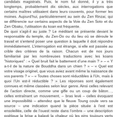
candidats magistrats. Puis, le nom fut donné, il y a très
longtemps, probablement dix siècles, aux interrogations que
certains maîtres utilisaient dans leurs couvents, pour former les
moines. Aujourd’hui, particulièrement au sein du Zen Rinzai, qui
se différencie sur certains aspects de la Voie du Zen Soto et du
Zen Obaku, l’utilisation du koan est fréquente.
De quoi s’agit-il au juste ? Le méditant se présente devant le
responsable du temple, du Zen-Do ou du lieu où se déroule le
travail et s’entend poser une question à laquelle il doit répondre
immédiatement. L’interrogation est étrange, si elle est passée au
crible des critères de la raison. Chacun est de nos jours
familiarisé par les nombreuses traductions avec les koans
"historiques" : « Quel bruit fait le battement d’une main ? » – « Y
a-t-il de la nature de Bouddha dans un chien ? » – « Quel est
votre visage originel, que vous aviez avant même la naissance de
vos parents ? » – « Toutes choses sont réductibles à l’Un, mais à
quoi l’Un est-il réductible ? » Les réponses sont également
connues et même classées selon leur genre. Ainsi celles relevant
de l’action directe, comme une gifle ou un coup de bâton…,
celles entraînant un mouvement, – bras levé – celles évoquant
une impossibilité – attendez que le fleuve Toung coule vers sa
source – une indication quand la pièce située à l’est est
ensoleillée, celle de l’ouest reste dans l’ombre – une description
poétique la brise a balayé la chaleur où les pins toujours verts