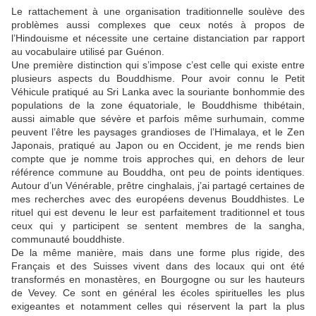
Le rattachement à une organisation traditionnelle soulève des
problèmes aussi complexes que ceux notés à propos de
l’Hindouisme et nécessite une certaine distanciation par rapport
au vocabulaire utilisé par Guénon.
Une première distinction qui s’impose c’est celle qui existe entre
plusieurs aspects du Bouddhisme. Pour avoir connu le Petit
Véhicule pratiqué au Sri Lanka avec la souriante bonhommie des
populations de la zone équatoriale, le Bouddhisme thibétain,
aussi aimable que sévère et parfois même surhumain, comme
peuvent l’être les paysages grandioses de l’Himalaya, et le Zen
Japonais, pratiqué au Japon ou en Occident, je me rends bien
compte que je nomme trois approches qui, en dehors de leur
référence commune au Bouddha, ont peu de points identiques.
Autour d’un Vénérable, prêtre cinghalais, j’ai partagé certaines de
mes recherches avec des européens devenus Bouddhistes. Le
rituel qui est devenu le leur est parfaitement traditionnel et tous
ceux qui y participent se sentent membres de la sangha,
communauté bouddhiste.
De la même manière, mais dans une forme plus rigide, des
Français et des Suisses vivent dans des locaux qui ont été
transformés en monastères, en Bourgogne ou sur les hauteurs
de Vevey. Ce sont en général les écoles spirituelles les plus
exigeantes et notamment celles qui réservent la part la plus