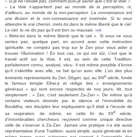
–
Si je ne l’étudie pas, comment puis-je savoir que c’est la Voie ?
–
La Voie n’appartient pas au monde de la perception, ni,
d’ailleurs, au monde de la non-perception. La connaissance est
une illusion et la non-connaissance est insensée. Si tu veux
atteindre le vrai chemin, mets-toi dans la même liberté que le ciel.
Le ciel, tu ne dis pas qu’il est bon ou mauvais
. »
[4]
« Mets-toi dans la même liberté que le ciel ». Si vous ne vous
sentez pas, quelque part, en accord avec cette instruction
spirituelle, ne comptez pas trop sur le Zen pour vous aider à
trouver l’illumination ! En tout cas, ce qui est sûr, c’est que le
travail actif sur la Voie, il est, au sein de cette Tradition,
parfaitement connu, analysé, vécu. Il est même possible d’écrire
qu’il s’identifie avec elle, ne fait qu’un avec elle. L’un des plus
e
éminents représentants du Zen, Dôgen, qui, au XIII
siècle, fonde
le fameux temple Eihei-ji et rédige des « enseignements
généraux » qui sont encore respectés de nos jours, dit, tout
simplement : « Zen, c’est seulement Za-Zen ». De même qu’à
certains visiteurs étonnés par le silence et l’immobilité du
Bouddha, ses disciples leur expliquaient qu’il était à l’écoute de
e
sa respiration, de même, en cette fin du XX
siècle,
d’innombrables chercheurs reçoivent comme unique directive
celle de s’exercer à Za-Zen. Jamais une pratique n’a été aussi
représentative d’une Tradition, aussi simple, aussi générale et en
même temps aussi autonome par rapport à l’ensemble des