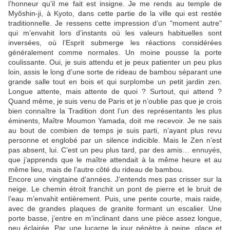
l’honneur qu’il me fait est insigne. Je me rends au temple de
Myôshin-ji, à Kyoto, dans cette partie de la ville qui est restée
traditionnelle. Je ressens cette impression d’un "moment autre"
qui m’envahit lors d’instants où les valeurs habituelles sont
inversées, où l’Esprit submerge les réactions considérées
généralement comme normales. Un moine pousse la porte
coulissante. Oui, je suis attendu et je peux patienter un peu plus
loin, assis le long d’une sorte de rideau de bambou séparant une
grande salle tout en bois et qui surplombe un petit jardin zen.
Longue attente, mais attente de quoi ? Surtout, qui attend ?
Quand même, je suis venu de Paris et je n’oublie pas que je crois
bien connaître la Tradition dont l’un des représentants les plus
éminents, Maître Moumon Yamada, doit me recevoir. Je ne sais
au bout de combien de temps je suis parti, n’ayant plus revu
personne et englobé par un silence indicible. Mais le Zen n’est
pas absent, lui. C’est un peu plus tard, par des amis… ennuyés,
que j’apprends que le maître attendait à la même heure et au
même lieu, mais de l’autre côté du rideau de bambou.
Encore une vingtaine d’années. J’entends mes pas crisser sur la
neige. Le chemin étroit franchit un pont de pierre et le bruit de
l’eau m’envahit entièrement. Puis, une pente courte, mais raide,
avec de grandes plaques de granite formant un escalier. Une
porte basse, j’entre en m’inclinant dans une pièce assez longue,
peu éclairée. Par une lucarne le jour pénètre à peine, glace et