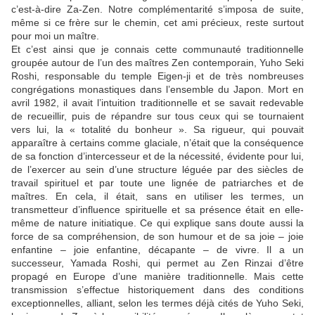
c’est-à-dire Za-Zen. Notre complémentarité s’imposa de suite,
même si ce frère sur le chemin, cet ami précieux, reste surtout
pour moi un maître.
Et c’est ainsi que je connais cette communauté traditionnelle
groupée autour de l’un des maîtres Zen contemporain, Yuho Seki
Roshi, responsable du temple Eigen-ji et de très nombreuses
congrégations monastiques dans l’ensemble du Japon. Mort en
avril 1982, il avait l’intuition traditionnelle et se savait redevable
de recueillir, puis de répandre sur tous ceux qui se tournaient
vers lui, la « totalité du bonheur ». Sa rigueur, qui pouvait
apparaître à certains comme glaciale, n’était que la conséquence
de sa fonction d’intercesseur et de la nécessité, évidente pour lui,
de l’exercer au sein d’une structure léguée par des siècles de
travail spirituel et par toute une lignée de patriarches et de
maîtres. En cela, il était, sans en utiliser les termes, un
transmetteur d’influence spirituelle et sa présence était en elle-
même de nature initiatique. Ce qui explique sans doute aussi la
force de sa compréhension, de son humour et de sa joie – joie
enfantine – joie enfantine, décapante – de vivre. Il a un
successeur, Yamada Roshi, qui permet au Zen Rinzai d’être
propagé en Europe d’une manière traditionnelle. Mais cette
transmission s’effectue historiquement dans des conditions
exceptionnelles, alliant, selon les termes déjà cités de Yuho Seki,