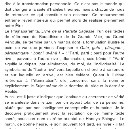
dire à la transformation personnelle. Ce n’est pas le monde qui
doit changer à la suite d’habiles théories, mais à chacun de nous
de retrouver ce qui constitue son essence. Ce retournement
entraîne l’éveil intérieur qui permet alors de réaliser pleinement
notre Être.
Le Prajnâpâramitâ,
Livre de la Parfaite Sagesse
, l’un des textes
de référence du Bouddhisme de la Grande Voie, ou Grand
Véhicule, se termine par un mantra dont la formulation illustre le
point de vue que je viens d’exposer. «
Gate, gate ; pâragate ;
pârasamgate ; bohhi, svâhâ !
» : “Parti, parti ; parti pour l’autre
rive ; parvenu à l’autre rive ; illumination, sois bénie !” "Parti"
signifie le départ, par élimination, du moi, de l’individualité. Le
symbolisme de "l’autre rive" vers laquelle on cherche à se rendre
et sur laquelle on arrive, est bien évident. Quant à l’ultime
référence à l’"illumination", elle concerne, sans la nommer
explicitement, le Sujet même de la doctrine du Vide et la dernière
Réalité.
Aussi, est-il juste d’indiquer que l’aptitude du chercheur de vérité
se manifeste dans le Zen par un apport total de sa personne,
plutôt que par son intelligence conceptuelle et humaine. Je le
découvre pratiquement avec la récitation de ce même texte
sacré, sous son nom extrême-oriental de Hannya Shingyo. Le
matin, de bonne heure, le soir, souvent fort tard, en hiver - il fait