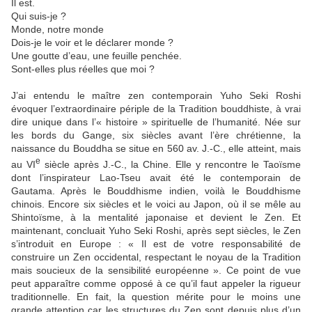
Il est.
Qui suis-je ?
Monde, notre monde
Dois-je le voir et le déclarer monde ?
Une goutte d’eau, une feuille penchée.
Sont-elles plus réelles que moi ?
J’ai entendu le maître zen contemporain Yuho Seki Roshi
évoquer l’extraordinaire périple de la Tradition bouddhiste, à vrai
dire unique dans l’« histoire » spirituelle de l’humanité. Née sur
les bords du Gange, six siècles avant l’ère chrétienne, la
naissance du Bouddha se situe en 560 av. J.-C., elle atteint, mais
e
au VI
siècle après J.-C., la Chine. Elle y rencontre le Taoïsme
dont l’inspirateur Lao-Tseu avait été le contemporain de
Gautama. Après le Bouddhisme indien, voilà le Bouddhisme
chinois. Encore six siècles et le voici au Japon, où il se mêle au
Shintoïsme, à la mentalité japonaise et devient le Zen. Et
maintenant, concluait Yuho Seki Roshi, après sept siècles, le Zen
s’introduit en Europe : « Il est de votre responsabilité de
construire un Zen occidental, respectant le noyau de la Tradition
mais soucieux de la sensibilité européenne ». Ce point de vue
peut apparaître comme opposé à ce qu’il faut appeler la rigueur
traditionnelle. En fait, la question mérite pour le moins une
grande attention car les structures du Zen sont depuis plus d’un