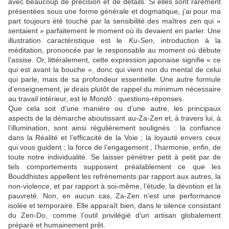
avec beaucoup de précision et de détails. Si elles sont rarement
présentées sous une forme générale et dogmatique, j’ai pour ma
part toujours été touché par la sensibilité des maîtres zen qui «
sentaient » parfaitement le moment où ils devaient en parler. Une
illustration caractéristique est le
Ku-Sen
, introduction à la
méditation, prononcée par le responsable au moment où débute
l’assise. Or, littéralement, cette expression japonaise signifie « ce
qui est avant la bouche », donc qui vient non du mental de celui
qui parle, mais de sa profondeur essentielle. Une autre formule
d’enseignement, je dirais plutôt de rappel du minimum nécessaire
au travail intérieur, est le
Mondô
: questions-réponses.
Que cela soit d’une manière ou d’une autre, les principaux
aspects de la démarche aboutissant au-Za-Zen et, à travers lui, à
l’illumination, sont ainsi régulièrement soulignés : la confiance
dans la Réalité et l’efficacité de la Voie ; la loyauté envers ceux
qui vous guident ; la force de l’engagement ; l’harmonie, enfin, de
toute notre individualité. Se laisser pénétrer petit à petit par de
tels comportements supposent préalablement ce que les
Bouddhistes appellent les refrènements par rapport aux autres, la
non-violence, et par rapport à soi-même, l’étude, la dévotion et la
pauvreté. Non, en aucun cas, Za-Zen n’est une performance
isolée et temporaire. Elle apparaît bien, dans le silence consistant
du Zen-Do, comme l’outil privilégié d’un artisan globalement
préparé et humainement prêt.