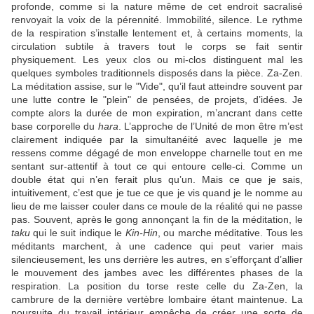
profonde, comme si la nature même de cet endroit sacralisé
renvoyait la voix de la pérennité. Immobilité, silence. Le rythme
de la respiration s’installe lentement et, à certains moments, la
circulation subtile à travers tout le corps se fait sentir
physiquement. Les yeux clos ou mi-clos distinguent mal les
quelques symboles traditionnels disposés dans la pièce. Za-Zen.
La méditation assise, sur le "Vide", qu’il faut atteindre souvent par
une lutte contre le "plein" de pensées, de projets, d’idées. Je
compte alors la durée de mon expiration, m’ancrant dans cette
base corporelle du
hara
. L’approche de l’Unité de mon être m’est
clairement indiquée par la simultanéité avec laquelle je me
ressens comme dégagé de mon enveloppe charnelle tout en me
sentant sur-attentif à tout ce qui entoure celle-ci. Comme un
double état qui n’en ferait plus qu’un. Mais ce que je sais,
intuitivement, c’est que je tue ce que je vis quand je le nomme au
lieu de me laisser couler dans ce moule de la réalité qui ne passe
pas. Souvent, après le gong annonçant la fin de la méditation, le
taku
qui le suit indique le
Kin-Hin
, ou marche méditative. Tous les
méditants marchent, à une cadence qui peut varier mais
silencieusement, les uns derrière les autres, en s’efforçant d’allier
le mouvement des jambes avec les différentes phases de la
respiration. La position du torse reste celle du Za-Zen, la
cambrure de la dernière vertèbre lombaire étant maintenue. La
poursuite du travail intérieur empêche de créer une sorte de