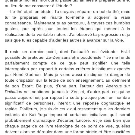
au lieu de me consacrer à l’étude ?
— Le thé était ton étude. Tu croyais préparer un bol de thé, mais
tu te préparais en réalité toi-même à acquérir la vraie
connaissance. Maintenant tu as parcouru, à travers ces humbles
gestes, jour après jour, toutes les étapes qui mènent à la
réalisation de ta véritable nature. J’ai observé ta progression et je
sais que tu es capable d’aider les autres à avancer sur la Voie.
Il reste un dernier point, dont l’actualité est évidente. Est-il
possible de pratiquer Za-Zen sans être bouddhiste ? Je me rends
parfaitement compte de ce que peut signifier une telle
interrogation par rapport à certains critères initiatiques exposés
par René Guénon. Mais je viens aussi d’indiquer le danger de
toute crispation sur la lettre de son enseignement, au détriment
de son Esprit. De plus, d’une part, l’auteur des
Aperçus sur
l’initiation
ne mentionne jamais le Zen et, d’autre part, ce qui se
passe aujourd’hui, par rapport à cette pratique pour un nombre
significatif de personnes, interdit une réponse dogmatique et
rapide. D’ailleurs, je suis de ceux qui ressentent que les derniers
instants du Kali-Yuga imposent certaines initiatives qu’il serait
probablement dramatique d’écarter. Encore, et je sais bien que
chaque page de ce livre témoigne de ce point de vue, qu’elles
doivent alors se dérouler dans une forme stricte et être suscitées