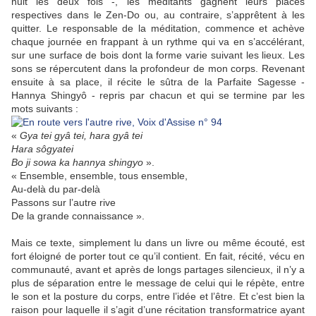
nuit les deux fois -, les méditants gagnent leurs places
respectives dans le Zen-Do ou, au contraire, s’apprêtent à les
quitter. Le responsable de la méditation, commence et achève
chaque journée en frappant à un rythme qui va en s’accélérant,
sur une surface de bois dont la forme varie suivant les lieux. Les
sons se répercutent dans la profondeur de mon corps. Revenant
ensuite à sa place, il récite le sûtra de la Parfaite Sagesse -
Hannya Shingyô - repris par chacun et qui se termine par les
mots suivants :
«
Gya tei gyâ tei, hara gyâ tei
Hara sôgyatei
Bo ji sowa ka hannya shingyo
».
« Ensemble, ensemble, tous ensemble,
Au-delà du par-delà
Passons sur l’autre rive
De la grande connaissance ».
Mais ce texte, simplement lu dans un livre ou même écouté, est
fort éloigné de porter tout ce qu’il contient. En fait, récité, vécu en
communauté, avant et après de longs partages silencieux, il n’y a
plus de séparation entre le message de celui qui le répète, entre
le son et la posture du corps, entre l’idée et l’être. Et c’est bien la
raison pour laquelle il s’agit d’une récitation transformatrice ayant