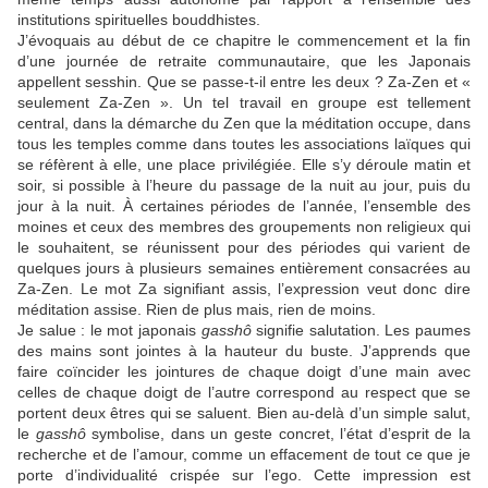
institutions spirituelles bouddhistes.
J’évoquais au début de ce chapitre le commencement et la fin
d’une journée de retraite communautaire, que les Japonais
appellent sesshin. Que se passe-t-il entre les deux ? Za-Zen et «
seulement Za-Zen ». Un tel travail en groupe est tellement
central, dans la démarche du Zen que la méditation occupe, dans
tous les temples comme dans toutes les associations laïques qui
se réfèrent à elle, une place privilégiée. Elle s’y déroule matin et
soir, si possible à l’heure du passage de la nuit au jour, puis du
jour à la nuit. À certaines périodes de l’année, l’ensemble des
moines et ceux des membres des groupements non religieux qui
le souhaitent, se réunissent pour des périodes qui varient de
quelques jours à plusieurs semaines entièrement consacrées au
Za-Zen. Le mot Za signifiant assis, l’expression veut donc dire
méditation assise. Rien de plus mais, rien de moins.
Je salue : le mot japonais
gasshô
signifie salutation. Les paumes
des mains sont jointes à la hauteur du buste. J’apprends que
faire coïncider les jointures de chaque doigt d’une main avec
celles de chaque doigt de l’autre correspond au respect que se
portent deux êtres qui se saluent. Bien au-delà d’un simple salut,
le
gasshô
symbolise, dans un geste concret, l’état d’esprit de la
recherche et de l’amour, comme un effacement de tout ce que je
porte d’individualité crispée sur l’ego. Cette impression est