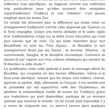
millénaire trop spécifiques, sa Sagesse comme ses méthodes
trop particulières pour qu’elles puissent être analysées
superficiellement. D’ailleurs le mot "initiation" n’est jamais
employé dans les textes Zen.
Ce simple fait démontre bien la différence qui existe entre un
enseignement traditionnel comme celui dispensé par Guénon où
le fond, intangible, éclaire une forme véritable et le cadre rigide
d’un traditionalisme crispé sur la lettre d’une éducation qui n’est
plus sacrée que de nom. Ce qui reste important pour tout
Bouddhiste ce sont les Trois Joyaux : le Bouddha et son
enseignement direct par les Sutras ; la doctrine, Dharma ; la
communauté, Sangha, et la discipline monastique. Comment se
situent-ils par rapport aux trois critères initiatiques qui servent de
fil directeur à cette étude ?
La qualification reste cette aptitude à saisir le message ultime du
Bouddha, qui s’exprime en des formes différentes, même si le
fond reste identique, suivant que les textes sont indiens, chinois,
japonais et parfois, déjà, allemands ou français. Il me semble que
la possibilité qui est aujourd’hui celle des Occidentaux, de
pénétrer la substantifique mœlle de toutes les Traditions grâce
aux traductions qui sont disponibles, participe de ce moment
spirituel que traverse le monde. Un tel travail était impossible il y
a moins de cinquante ans. Le sera-t-il encore dans quelques