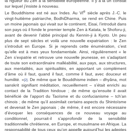
la rigueur du Zen à la sensibilité européenne. Il y a là un constat
sur lequel j’insiste à nouveau.
e
Le Bouddhisme est né aux Indes. Au VI
siècle après J.-C. le
vingt-huitième patriarche, BodhiDharma, se rend en Chine. Puis
un moine japonais qui vivait sur le continent, Eisai, l’introduit dans
son pays où il fonde le premier temple Zen à Katata, le Shoforu-ji,
avant de devenir l’abbé principal du Kennin-ji à Kyoto. Un peu
plus de sept siècles et voilà une nouvelle expatriation : le Zen
s’introduit en Europe. Si je reprends cette énumération, c’est
qu’elle est à mes yeux fondamentale. Ainsi, régulièrement « le
Zen s’expatrie et retrouve une nouvelle jeunesse, en s’adaptant
de toute son extraordinaire malléabilité, aux pays, aux structures,
aux mentalités, aux spiritualités, en apportant un complément
d’âme où il faut, quand il faut, comme il faut, avec douceur et
humilité. »
. De même que le Bouddhisme indien – dhyâna, mot
[2]
sanskrit signifiant méditation, recueillement – s’était enrichi au
contact de la Tradition hindoue ; de même qu’ensuite il avait
bénéficié de l’apport du Taoïsme et du confucianisme – tch’an
chinois ; de même qu’il assimilait certains aspects du Shintoïsme
et devenait le Zen japonais ; de même, il est encore nécessaire
d’évoquer les conséquences de ce nouveau voyage au
conditionnel, pourrait-il s’approfondir de la sensibilité
traditionnelle chrétienne, en Europe, et musulmane en Afrique. La
responsabilité de tous ceux qu’on appelle aujourd’hui les adeptes