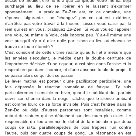
décide de méditer, elle ne fera que compliquer votre mental déjà
surchargé au lieu de se libérer en le laissant s’exprimer
spontanément. La pratique Za-Zen est, en ce domaine, une
réponse fulgurante : ne "changez" pas ce qui est extérieur,
n’arrêtez pas votre travail à la théorie, laissez-vous saisir par le
réel qui est en vous, pratiquez Za-Zen. Si vous voulez l’appeler
une Voie, ou même la Voie, cela importe peu. Y a-t-il même une
voie puisqu’il n’y a à aller nulle part sinon au lieu où chacun se
trouve de toute éternité ?
C’est conscient de cette ultime réalité qu’au fur et à mesure que
les années s’écoulent, je médite dans la double certitude de
l’importance décisive d’une rigueur, aussi bien dans l’assise et la
respiration que dans l’horaire, et d’une absence totale de projet. Il
se passe alors ce qui doit se passer.
Le lever matinal est porteur d’une pacification particulière, une
fois dépassée la réaction somatique de fatigue. J’y suis
particulièrement sensible en hiver, quand le méditant doit parfois
ouvrir son chemin dans la neige fraîche, que le silence ambiant
est comme lourd de sa force invisible. Puis c’est l’entrée dans le
Zen-Do où déjà d’autres personnes sont installées, comme
autant de statues qui se détachent sur des murs plus clairs. Le
responsable du lieu annonce le début de la méditation par deux
coups de
taku
, parallélépipèdes de bois frappés l’un contre
l’autre, puis par quatre coups de gong. La résonance en est