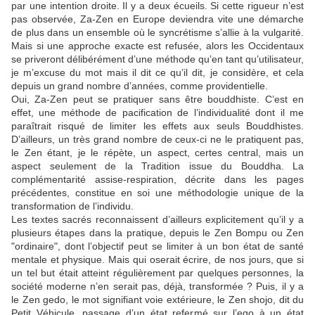
par une intention droite. Il y a deux écueils. Si cette rigueur n’est
pas observée, Za-Zen en Europe deviendra vite une démarche
de plus dans un ensemble où le syncrétisme s’allie à la vulgarité.
Mais si une approche exacte est refusée, alors les Occidentaux
se priveront délibérément d’une méthode qu’en tant qu’utilisateur,
je m’excuse du mot mais il dit ce qu’il dit, je considère, et cela
depuis un grand nombre d’années, comme providentielle.
Oui, Za-Zen peut se pratiquer sans être bouddhiste. C’est en
effet, une méthode de pacification de l’individualité dont il me
paraîtrait risqué de limiter les effets aux seuls Bouddhistes.
D’ailleurs, un très grand nombre de ceux-ci ne le pratiquent pas,
le Zen étant, je le répète, un aspect, certes central, mais un
aspect seulement de la Tradition issue du Bouddha. La
complémentarité assise-respiration, décrite dans les pages
précédentes, constitue en soi une méthodologie unique de la
transformation de l’individu.
Les textes sacrés reconnaissent d’ailleurs explicitement qu’il y a
plusieurs étapes dans la pratique, depuis le Zen Bompu ou Zen
"ordinaire", dont l’objectif peut se limiter à un bon état de santé
mentale et physique. Mais qui oserait écrire, de nos jours, que si
un tel but était atteint régulièrement par quelques personnes, la
société moderne n’en serait pas, déjà, transformée ? Puis, il y a
le Zen gedo, le mot signifiant voie extérieure, le Zen shojo, dit du
Petit Véhicule, passage d’un état refermé sur l’ego à un état