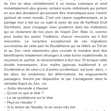
du Zen se situe véritablement à un niveau cosmique et rend
immédiatement plus graves certains excès individuels qui portent
en eux des déviations qui peuvent être dramatiques pour l’avenir
spirituel de notre monde. C’est une raison supplémentaire, et je
partage tout à fait sur ce sujet le point de vue de Karlfried Graf
Dürckheim, pour s’engager avec prudence dans les institutions
qui se réclament de nos jours de l’esprit Zen. Mais ici, comme
pour toutes les autres Traditions, chacun rencontre qui il doit
rencontrer. Le caractère exceptionnel de ces migrations
successives de cette part du Bouddhisme qui se réfère au Tch’an
et au Zen, rend néanmoins plus cruciale la manière dont des
bénéficiaires initialement étrangers à cette forme traditionnelle, la
reçoivent et, parfois, la retransmettent à leur tour. Et lorsque cette
double transmission, d’un maître japonais traditionnel à un
Occidental et de celui-ci à d’autres occidentaux, est pure, alors, «
les abus, les snobismes, les déformations, les engouements
passagers, finiront par disparaître et par s’amalgamer dans le
véritable Esprit du Zen. »
[3]
«
Joshu demande à Hausen
–
Qu’est-ce que la Voie ?
–
La vie quotidienne est la Voie.
–
Peut-on l’étudier ?
–
Si tu tentes de l’étudier, tu en seras très loin.