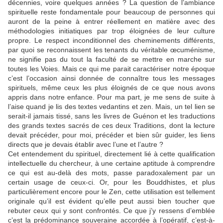
décennies, voire quelques années ? La question de l’ambiance
spirituelle reste fondamentale pour beaucoup de personnes qui
auront de la peine à entrer réellement en matière avec des
méthodologies initiatiques par trop éloignées de leur culture
propre. Le respect inconditionnel des cheminements différents,
par quoi se reconnaissent les tenants du véritable œcuménisme,
ne signifie pas du tout la faculté de se mettre en marche sur
toutes les Voies. Mais ce qui me parait caractériser notre époque
c’est l’occasion ainsi donnée de connaître tous les messages
spirituels, même ceux les plus éloignés de ce que nous avons
appris dans notre enfance. Pour ma part, je me sens de suite à
l’aise quand je lis des textes vedantins et zen. Mais, un tel lien se
serait-il jamais tissé, sans les livres de Guénon et les traductions
des grands textes sacrés de ces deux Traditions, dont la lecture
devait précéder, pour moi, précéder et bien sûr guider, les liens
directs que je devais établir avec l’une et l’autre ?
Cet entendement du spirituel, directement lié à cette qualification
intellectuelle du chercheur, à une certaine aptitude à comprendre
ce qui est au-delà des mots, passe paradoxalement par un
certain usage de ceux-ci. Or, pour les Bouddhistes, et plus
particulièrement encore pour le Zen, cette utilisation est tellement
originale qu’il est évident qu’elle peut aussi bien toucher que
rebuter ceux qui y sont confrontés. Ce que j’y ressens d’emblée
c’est la prédominance souveraine accordée à l’opératif, c’est-à-