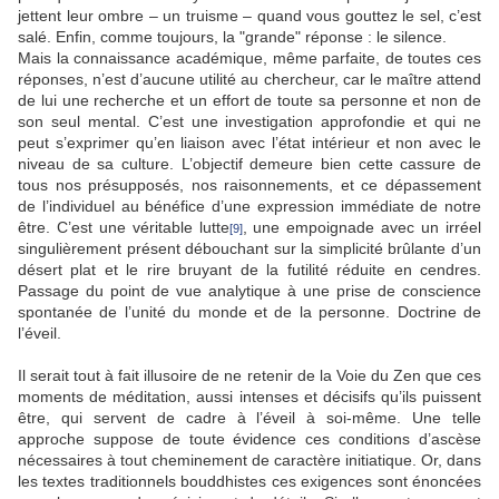
jettent leur ombre – un truisme – quand vous gouttez le sel, c’est
salé. Enfin, comme toujours, la "grande" réponse : le silence.
Mais la connaissance académique, même parfaite, de toutes ces
réponses, n’est d’aucune utilité au chercheur, car le maître attend
de lui une recherche et un effort de toute sa personne et non de
son seul mental. C’est une investigation approfondie et qui ne
peut s’exprimer qu’en liaison avec l’état intérieur et non avec le
niveau de sa culture. L’objectif demeure bien cette cassure de
tous nos présupposés, nos raisonnements, et ce dépassement
de l’individuel au bénéfice d’une expression immédiate de notre
être. C’est une véritable lutte
, une empoignade avec un irréel
[9]
singulièrement présent débouchant sur la simplicité brûlante d’un
désert plat et le rire bruyant de la futilité réduite en cendres.
Passage du point de vue analytique à une prise de conscience
spontanée de l’unité du monde et de la personne. Doctrine de
l’éveil.
Il serait tout à fait illusoire de ne retenir de la Voie du Zen que ces
moments de méditation, aussi intenses et décisifs qu’ils puissent
être, qui servent de cadre à l’éveil à soi-même. Une telle
approche suppose de toute évidence ces conditions d’ascèse
nécessaires à tout cheminement de caractère initiatique. Or, dans
les textes traditionnels bouddhistes ces exigences sont énoncées