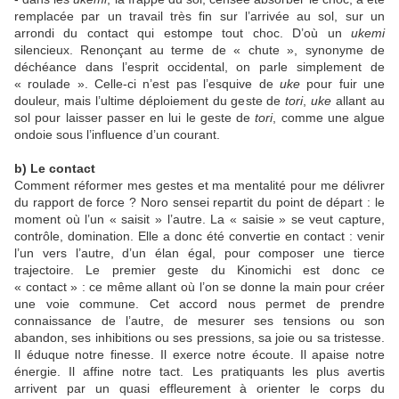
remplacée par un travail très fin sur l’arrivée au sol, sur un
arrondi du contact qui estompe tout choc. D’où un
ukemi
silencieux. Renonçant au terme de « chute », synonyme de
déchéance dans l’esprit occidental, on parle simplement de
« roulade ». Celle-ci n’est pas l’esquive de
uke
pour fuir une
douleur, mais l’ultime déploiement du geste de
tori
,
uke
allant au
sol pour laisser passer en lui le geste de
tori
, comme une algue
ondoie sous l’influence d’un courant.
b) Le contact
Comment réformer mes gestes et ma mentalité pour me délivrer
du rapport de force ? Noro sensei repartit du point de départ : le
moment où l’un « saisit » l’autre. La « saisie » se veut capture,
contrôle, domination. Elle a donc été convertie en contact : venir
l’un vers l’autre, d’un élan égal, pour composer une tierce
trajectoire. Le premier geste du Kinomichi est donc ce
« contact » : ce même allant où l’on se donne la main pour créer
une voie commune. Cet accord nous permet de prendre
connaissance de l’autre, de mesurer ses tensions ou son
abandon, ses inhibitions ou ses pressions, sa joie ou sa tristesse.
Il éduque notre finesse. Il exerce notre écoute. Il apaise notre
énergie. Il affine notre tact. Les pratiquants les plus avertis
arrivent par un quasi effleurement à orienter le corps du