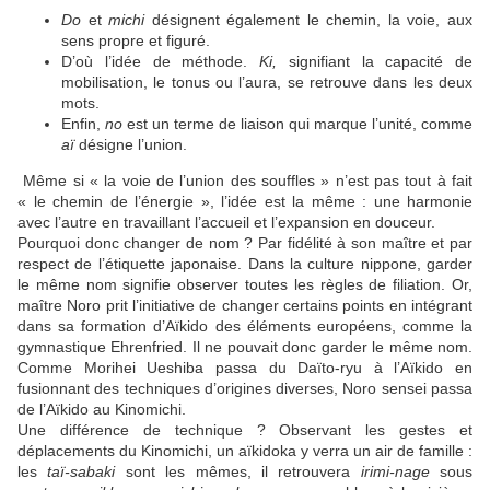
Do
et
michi
désignent également le chemin, la voie, aux
sens propre et figuré.
D’où l’idée de méthode.
Ki,
signifiant la capacité de
mobilisation, le tonus ou l’aura, se retrouve dans les deux
mots.
Enfin,
no
est un terme de liaison qui marque l’unité, comme
aï
désigne l’union.
Même si « la voie de l’union des souffles » n’est pas tout à fait
« le chemin de l’énergie », l’idée est la même : une harmonie
avec l’autre en travaillant l’accueil et l’expansion en douceur.
Pourquoi donc changer de nom ? Par fidélité à son maître et par
respect de l’étiquette japonaise. Dans la culture nippone, garder
le même nom signifie observer toutes les règles de filiation. Or,
maître Noro prit l’initiative de changer certains points en intégrant
dans sa formation d’Aïkido des éléments européens, comme la
gymnastique Ehrenfried. Il ne pouvait donc garder le même nom.
Comme Morihei Ueshiba passa du Daïto-ryu à l’Aïkido en
fusionnant des techniques d’origines diverses, Noro sensei passa
de l’Aïkido au Kinomichi.
Une différence de technique ? Observant les gestes et
déplacements du Kinomichi, un aïkidoka y verra un air de famille :
les
taï-sabaki
sont les mêmes, il retrouvera
irimi-nage
sous