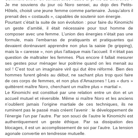
Je me souviens du jour où Noro sensei, au dojo des Petits-
Hôtels, choisit une jeune femme comme partenaire. Jusqu’alors il
prenait des « costauds », capables de soutenir son énergie.
Pourtant c’était la suite de son évolution : pour faire du Kinomichi
un geste d’amitié, il était nécessaire pour tout homme de
composer avec une femme. L’union des énergies n’était pas une
formule, mais l’embarras de pratiquants et pratiquantes qui
devaient dorénavant apprendre non plus la saisie (le gripping),
mais la « caresse », non plus l’attaque mais l’accueil. Il n’était pas
question de maltraiter les femmes. Plus encore il fallait mesurer
ses gestes pour ménager leur poitrine quand on les menait au
sol ! C’est tout un imaginaire viril qui dut être réformé. Bien des
hommes furent gênés au début, ne sachant plus trop quoi faire
de ces corps de femmes, et non plus d’Amazones ! Les « durs »
quittèrent maître Noro, cherchant un maître plus « martial ».
Le Kinomichi est constitué par une relation entre un don et un
accueil mutuel et réversible. Même si maître Noro et les anciens
n’oublient jamais l’origine martiale de ces techniques, ils ne
ruminent pas le passé mais créent l’avenir : le développement de
l’énergie l’un par l’autre. Par son souci de l’autre le Kinomichi est
authentiquement un geste éthique. Par sa dissipation des
blocages, il est un accomplissement de soi par l’autre. La tension
agonale convertie en tendresse mutuelle.