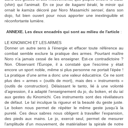
(
shin
) qui l’animait. En ce jour de
kagami biraki
, le miroir qui
ornait le
kamiza
décoré par Noro Masamichi
senseï
, dans son
dojo, fut bien ouvert pour nous apporter une inextinguible et
réconfortante lumière.
ANNEXE. Les deux encadrés qui sont au milieu de l'article
:
LE KINOMICHI ET LES ARMES
Donner un autre sens à l’énergie et effacer toute référence au
combat semble exclure la pratique des armes. Pourtant maître
Noro n’a jamais cessé de les enseigner. Est-ce contradictoire ?
Non. Observant l’Europe, il a constaté que l’escrime y était
encore un sport noble, même si plus personne ne portait l’épée !
La pratique d’une arme a donc une valeur éducatrice. Ce ne sont
plus des « armes » (outils de mort), mais des « instruments »
(outils de construction). Délaissant le tanto, lié à une volonté
d’agression, il a adapté l’enseignement du jo, du boken, et du iaï
aux gestes du Kinomichi. Ces instruments sont des révélateurs
de défaut. Le Iaï inculque la rigueur et la beauté du geste juste.
Le boken nous permet de répéter le même geste jusqu’à la
pureté. Ces deux sabres nous obligent à travailler l’expansion,
des pieds aux mains. Le jo, exercé seul, permet de mesurer
l’amplitude d’un mouvement, de matérialiser la spirale de notre