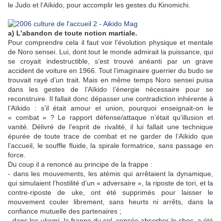
le Judo et l’Aïkido, pour accomplir les gestes du Kinomichi.
a) L’abandon de toute notion martiale.
Pour comprendre cela il faut voir l’évolution physique et mentale
de Noro sensei. Lui, dont tout le monde admirait la puissance, qui
se croyait indestructible, s’est trouvé anéanti par un grave
accident de voiture en 1966. Tout l’imaginaire guerrier du budo se
trouvait rayé d’un trait. Mais en même temps Noro sensei puisa
dans les gestes de l’Aïkido l’énergie nécessaire pour se
reconstruire. Il fallait donc dépasser une contradiction inhérente à
l’Aïkido : s’il était amour et union, pourquoi enseignait-on le
« combat » ? Le rapport défense/attaque n’était qu’illusion et
vanité. Délivré de l’esprit de rivalité, il lui fallait une technique
épurée de toute trace de combat et ne garder de l’Aïkido que
l’accueil, le souffle fluide, la spirale formatrice, sans passage en
force.
Du coup il a renoncé au principe de la frappe :
- dans les mouvements, les atémis qui arrêtaient la dynamique,
qui simulaient l’hostilité d’un « adversaire », la riposte de tori, et la
contre-riposte de uke, ont été supprimés pour laisser le
mouvement couler librement, sans heurts ni arrêts, dans la
confiance mutuelle des partenaires ;
- dans les
ukemi
, la frappe du sol, censée absorber le choc, a été