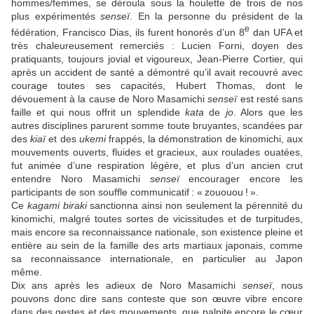
hommes/femmes, se déroula sous la houlette de trois de nos
plus expérimentés
senseï
. En la personne du président de la
e
fédération, Francisco Dias, ils furent honorés d’un 8
dan UFA et
très chaleureusement remerciés : Lucien Forni, doyen des
pratiquants, toujours jovial et vigoureux, Jean-Pierre Cortier, qui
après un accident de santé a démontré qu’il avait recouvré avec
courage toutes ses capacités, Hubert Thomas, dont le
dévouement à la cause de Noro Masamichi
senseï
est resté sans
faille et qui nous offrit un splendide
kata
de
jo
. Alors que les
autres disciplines parurent somme toute bruyantes, scandées par
des
kiaï
et des
ukemi
frappés, la démonstration de kinomichi, aux
mouvements ouverts, fluides et gracieux, aux roulades ouatées,
fut animée d’une respiration légère, et plus d’un ancien crut
entendre Noro Masamichi
senseï
encourager encore les
participants de son souffle communicatif : « zououou ! ».
Ce
kagami biraki
sanctionna ainsi non seulement la pérennité du
kinomichi, malgré toutes sortes de vicissitudes et de turpitudes,
mais encore sa reconnaissance nationale, son existence pleine et
entière au sein de la famille des arts martiaux japonais, comme
sa reconnaissance internationale, en particulier au Japon
même.
Dix ans après les adieux de Noro Masamichi
senseï
, nous
pouvons donc dire sans conteste que son œuvre vibre encore
dans des gestes et des mouvements, que palpite encore le cœur