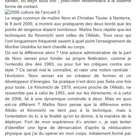
santen
, ou
ikkyo
sous
ichi
;
yoko-men
ressemblera à la sixième
forme de contact.
Le stage commun de maître Noro et Christian Tissier à Nanterre,
le 8 avril 2005, a montré aux pratiquants des deux bords que les
points de tangence étaient nombreux. Maître Noro répète que les
techniques du Kinomichi sont celles de l’Aïkido. Tous ceux qui
l’ont longuement fréquenté savent à quel point l’enseignement de
Morihei Ueshiba lui tient chevillé au corps.
Où est la différence alors ? Une astuce administrative de la part
de Noro sensei pour fonder sa propre fédération, comme je
l’entendis dire dès 1983, ou pour fuir les critiques contre son
style ? Ce serait mal le connaître, et rater une notion centrale :
l’évolution. Noro sensei est un créateur de formes et un
développeur d’énergies. Sa pratique n’est donc pas fixée une fois
pour toute. Le Kinomichi de 1979, encore proche de l’Aïkido, ne
ressemble pas à celui de 1991, axé sur les étirements, ni à celui
de 2006, lié à une dynamique construite à deux. Mais en quoi
est-ce différent ? Maître Noro pense que la différence entre
Aïkido et Kinomichi ne tient pas à la technique, mais à
l’orientation du ki, à la finalité qu’on lui donne, à la manière de la
déployer. Fort de mon expérience d’« ancien », je vais tenter
d’identifier une ligne de démarcation d’après la rééducation
physique que j’ai du opérer en mon corps, initialement formé par