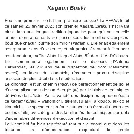
Kagami Biraki
Pour une première, ce fut une première réussie ! La FFAAA fêtait
ce samedi 25 février 2023 son premier
Kagami Biraki
, s’inscrivant
ainsi dans une longue tradition japonaise pour qu’une nouvelle
année d’entraînements se passe sous les meilleurs auspices,
pour que chacun purifie son miroir (
kagami
). Elle fêtait également
ses quarante ans d’existence, et mit particulièrement à l’honneur
e
son fondateur, maître Alain Floquet Alain, 9
dan UFA d’aïkibudo.
Elle commémora également, par le discours d’Antonio
Hernandez, les dix ans de la disparition de Noro Masamichi
senseï,
fondateur du kinomichi, récemment promu discipline
associée de plein droit dans la fédération.
Le kinomichi est un chemin (
michi
) de perfectionnement de soi et
d’accomplissement de son énergie (
ki
) par le biais de techniques
dérivées de l’aïkido. Par la variété des disciplines représentées à
ce
kagami biraki
– wanomichi, takemusu aïki, aïkibudo, aïkido et
kinomichi – le spectateur profane put avoir un éventail ouvert des
écoles d’aïki, avec de grandes familiarités de techniques par-delà
d’indéniables différences d’exécution et d’esprit.
Le kinomichi fut bien représenté tant sur le tatami que dans les
tribunes. La démonstration, respectant la parité