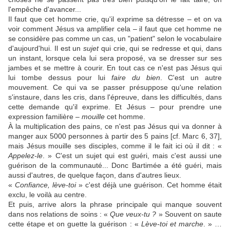
l'empêche d'avancer...
Il faut que cet homme crie, qu'il exprime sa détresse – et on va
voir comment Jésus va amplifier cela – il faut que cet homme ne
se considère pas comme un cas, un "patient" selon le vocabulaire
d'aujourd'hui. Il est un
sujet
qui crie, qui se redresse et qui, dans
un instant, lorsque cela lui sera proposé, va se dresser sur ses
jambes et se mettre à courir. En tout cas ce n'est pas Jésus qui
lui tombe dessus pour lui
faire du bien
. C'est un autre
mouvement. Ce qui va se passer présuppose qu'une relation
s'instaure, dans les cris, dans l'épreuve, dans les difficultés, dans
cette demande qu'il exprime. Et Jésus – pour prendre une
expression familière –
mouille
cet homme.
À la multiplication des pains, ce n'est pas Jésus qui va donner à
manger aux 5000 personnes à partir des 5 pains [cf. Marc 6, 37],
mais Jésus mouille ses disciples, comme il le fait ici où il dit : «
Appelez-le
. » C'est un sujet qui est guéri, mais c'est aussi une
guérison de la communauté... Donc Bartimée a été guéri, mais
aussi d'autres, de quelque façon, dans d'autres lieux.
«
Confiance, lève-toi
» c'est déjà une guérison. Cet homme était
exclu, le voilà au centre.
Et puis, arrive alors la phrase principale qui manque souvent
dans nos relations de soins : «
Que veux-tu ?
» Souvent on saute
cette étape et on guette la guérison : «
Lève-toi et marche
. » …