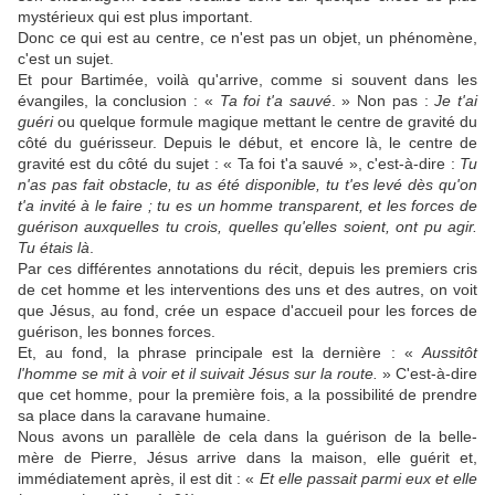
mystérieux qui est plus important.
Donc ce qui est au centre, ce n'est pas un objet, un phénomène,
c'est un sujet.
Et pour Bartimée, voilà qu'arrive, comme si souvent dans les
évangiles, la conclusion : «
Ta foi t'a sauvé
. » Non pas :
Je t'ai
guéri
ou quelque formule magique mettant le centre de gravité du
côté du guérisseur. Depuis le début, et encore là, le centre de
gravité est du côté du sujet : « Ta foi t'a sauvé », c'est-à-dire :
Tu
n'as pas fait obstacle, tu as été disponible, tu t'es levé dès qu'on
t'a invité à le faire ; tu es un homme transparent, et les forces de
guérison auxquelles tu crois, quelles qu'elles soient, ont pu agir.
Tu étais là
.
Par ces différentes annotations du récit, depuis les premiers cris
de cet homme et les interventions des uns et des autres, on voit
que Jésus, au fond, crée un espace d'accueil pour les forces de
guérison, les bonnes forces.
Et, au fond, la phrase principale est la dernière : «
Aussitôt
l'homme se mit à voir et il suivait Jésus sur la route.
» C'est-à-dire
que cet homme, pour la première fois, a la possibilité de prendre
sa place dans la caravane humaine.
Nous avons un parallèle de cela dans la guérison de la belle-
mère de Pierre, Jésus arrive dans la maison, elle guérit et,
immédiatement après, il est dit : «
Et elle passait parmi eux et elle