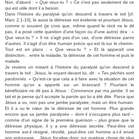
Non, d'abord : «
Que veux-tu ?
» Ce n'est pas seulement de ce
qui est utile dont il a besoin.
Dans l'histoire du paralysé qu'on descend à travers le toit [cf.
Marc 2,1-10], là aussi la détresse est évidente et pourtant Jésus,
comme si souvent (je crois que, même quand le récit ne le dit
pas, il a posé cette question d'une façon ou d'une autre) dira : «
Que veux-tu ? » Il ne s'agit pas d'un cas, d'une détresse parmi
d'autres. Il s'agit d'un être humain précis qui est là sur le chemin.
Tout est en place : « Que veux-tu ? » Et là apparaît une
distinction... entre la maladie, la détresse de cet homme et puis le
malade.
Je reviens un instant à l'histoire du paralysé qu'on descend à
travers le toit : Jésus, le voyant devant lui, dit : «
Tes péchés sont
pardonnés
. » Qu'est-ce que cela a à faire avec la situation de cet
homme qu'on a apporté sur un brancard ? Pourtant le
bénéficiaire ne dit pas à Jésus :
Commence par ma jambe
. Il se
tait et je pense qu'il accepte la parole qui lui a été dite. Parce que
Jésus a vu, non pas une jambe paralysée, mais un être humain.
Et il a vu le cœur de la détresse de cet homme. Plus grande
encore que sa jambe paralysée – dont il s'occupera plus tard –
comme d'un
signe
de la première guérison – plus grave que la
détresse physique, il y a une détresse secrète. Peut-être cet
homme est-il résigné, révolté, peut-être cet homme a-t-il envié
son entourage… Jésus focalise donc sur quelque chose de plus