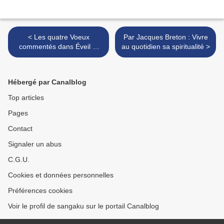
< Les quatre Voeux
Par Jacques Breton : Vivre
commentés dans Éveil et
au quotidien sa spiritualité >
quotidien par Silvia
Ostertag formée par K-G
Dürckheim et maître zen
Hébergé par Canalblog
Top articles
Pages
Contact
Signaler un abus
C.G.U.
Cookies et données personnelles
Préférences cookies
Voir le profil de sangaku sur le portail Canalblog