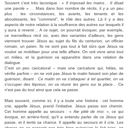
Souvent c'est très laconique : «
Il imposait les mains
…
II disait
une parole
» … Mais dans bon nombre de récits, il y a un peu
plus : les circonstances, les avants, les tenants et les
aboutissants, les "comment", le rôle des autres. Là il y a des
aspects de notre relation à la souffrance des autres sur lesquels il
y aura à revenir… A ce sujet, on pourrait évoquer, par exemple,
ce merveilleux récit où, avec des variantes d'ailleurs, les gens
viennent trouver Jésus au sujet du fils du centurion, un officier
romain, un païen. Ils ne sont pas tout à fait sûrs que Jésus va
vouloir se mobiliser pour une telle affaire. On voit vivre ainsi tout
un milieu, et la guérison va apparaître dans une relation de
dialogue.
C'est un peu caricatural – mais une caricature qui, hélas, se
vérifie parfois – on ne voit pas Jésus le matin faisant son plan de
guérison, disant :
Ce matin on va s'attaquer à tel quartier, on va
s'occuper des lépreux, on va réunir les gens sur la place
… Ce
n'est pas du tout ainsi que cela se passe.
Mais souvent, comme ici, il y a toute une histoire : cet homme
crie, appelle Jésus, prend l'initiative. Jésus passe son chemin.
Cet homme appelle au secours : «
Aie pitié de moi
. », ce qui
évoque, en arrière-fond, qu'il a entendu parler de ce Jésus qui
passe, et il tente sa chance. Il appelle au secours et il crie. Les
choses ne se passent pas très bien puisqu'on le fait taire, on