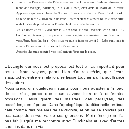
Tandis que Jésus sortait de Jéricho avec ses disciples et une foule nombreuse, un
mendiant aveugle, Bartimée, le fils de Timée, était assis au bord de la route.
Apprenant que c'était Jésus de Nazareth, il se mit à crier : « Jésus, fils de David,
ait pitié de moi ! » Beaucoup de gens l'interpellaient vivement pour le faire taire,
mais il criait de plus belle : « Fils de David, aie pitié de moi ! »
Jésus s'arrête et dit : « Appelez-le. » On appelle donc l'aveugle, et on lui dit : «
Confiance, lève-toi ; il t'appelle. » L'aveugle jeta son manteau, bondit et courut
vers Jésus. Jésus lui dit : « Que veux-tu que je fasse pour toi ? – Rabbouni, que je
voie. » Et Jésus lui dit : « Va, ta foi t'a sauvé. »
Aussitôt l'homme se mit à voir et il suivait Jésus sur la route.
L'Évangile qui nous est proposé est tout à fait important pour
nous... Nous voyons, parmi bien d'autres récits, que Jésus
s'approche, entre en relation, se laisse toucher par la souffrance
des autres.
Nous prendrons quelques instants pour nous adapter à l'impact
de ce récit, parce que nous savons bien qu'à différentes
occasions Jésus guérit des malades, des paralysés, des
possédés, des lépreux. Dans l'apologétique traditionnelle on lisait
cela comme des preuves de sa divinité, et on ne se souciait pas
beaucoup du
comment
de ces guérisons. Moi-même je ne l'ai
pas fait jusqu'à ma rencontre avec Dürckheim et avec d'autres
chemins dans ma vie.