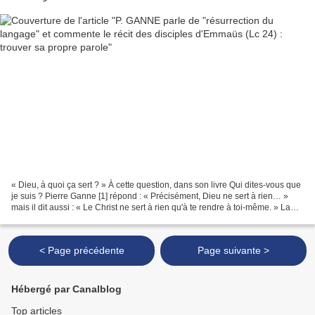
« Dieu, à quoi ça sert ? » À cette question, dans son livre Qui dites-vous que
je suis ? Pierre Ganne [1] répond : « Précisément, Dieu ne sert à rien… »
mais il dit aussi : « Le Christ ne sert à rien qu'à te rendre à toi-même. » La
parole de Dieu n'est...
< Page précédente
Page suivante >
Hébergé par Canalblog
Top articles