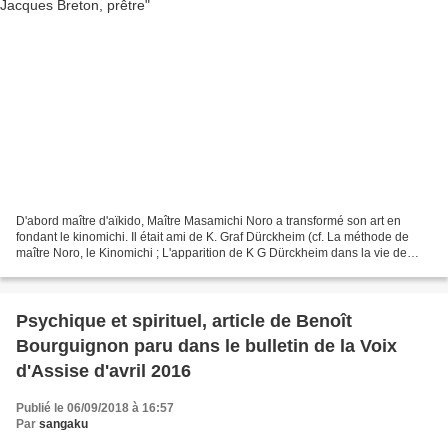
D'abord maître d'aïkido, Maître Masamichi Noro a transformé son art en
fondant le kinomichi. Il était ami de K. Graf Dürckheim (cf. La méthode de
maître Noro, le Kinomichi ; L'apparition de K G Dürckheim dans la vie de
Maître Noro). Jacques Breton lui-même...
Psychique et spirituel, article de Benoît
Bourguignon paru dans le bulletin de la Voix
d'Assise d'avril 2016
Publié le 06/09/2018 à 16:57
Par
sangaku