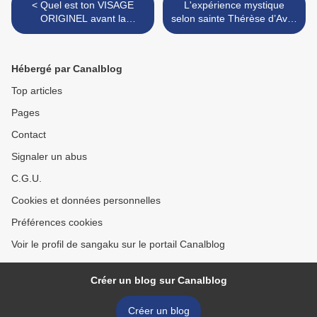
< Quel est ton VISAGE
L'expérience mystique
ORIGINEL avant la
selon sainte Thérèse d’Avila
naissance de tes parents ?
d'après un enseignement
Kôan 23 du Mumonkan et
de Jacques Breton >
commentaires divers
Hébergé par Canalblog
Top articles
Pages
Contact
Signaler un abus
C.G.U.
Cookies et données personnelles
Préférences cookies
Voir le profil de sangaku sur le portail Canalblog
Créer un blog sur Canalblog
Créer un blog