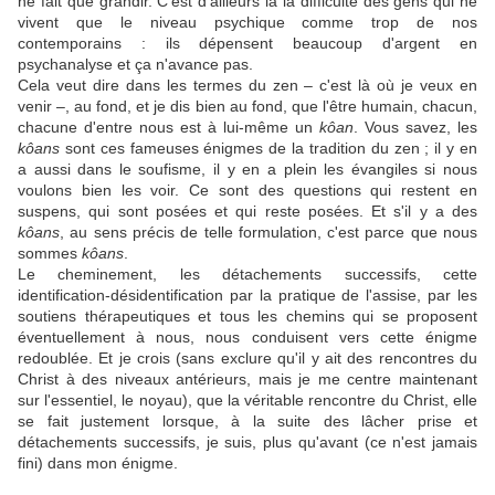
ne fait que grandir. C'est d'ailleurs là la difficulté des gens qui ne
vivent que le niveau psychique comme trop de nos
contemporains : ils dépensent beaucoup d'argent en
psychanalyse et ça n'avance pas.
Cela veut dire dans les termes du zen – c'est là où je veux en
venir –, au fond, et je dis bien au fond, que l'être humain, chacun,
chacune d'entre nous est à lui-même un
kôan
. Vous savez, les
kôans
sont ces fameuses énigmes de la tradition du zen ; il y en
a aussi dans le soufisme, il y en a plein les évangiles si nous
voulons bien les voir. Ce sont des questions qui restent en
suspens, qui sont posées et qui reste posées. Et s'il y a des
kôans
, au sens précis de telle formulation, c'est parce que nous
sommes
kôans
.
Le cheminement, les détachements successifs, cette
identification-désidentification par la pratique de l'assise, par les
soutiens thérapeutiques et tous les chemins qui se proposent
éventuellement à nous, nous conduisent vers cette énigme
redoublée. Et je crois (sans exclure qu'il y ait des rencontres du
Christ à des niveaux antérieurs, mais je me centre maintenant
sur l'essentiel, le noyau), que la véritable rencontre du Christ, elle
se fait justement lorsque, à la suite des lâcher prise et
détachements successifs, je suis, plus qu'avant (ce n'est jamais
fini) dans mon énigme.