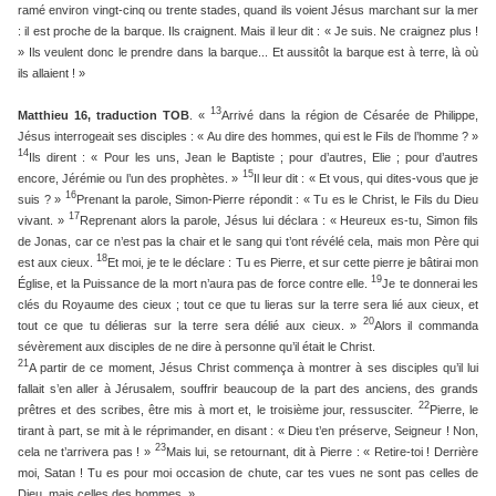
ramé environ vingt-cinq ou trente stades, quand ils voient Jésus marchant sur la mer
: il est proche de la barque. Ils craignent. Mais il leur dit : « Je suis. Ne craignez plus !
» Ils veulent donc le prendre dans la barque... Et aussitôt la barque est à terre, là où
ils allaient ! »
13
Matthieu 16, traduction TOB
. «
Arrivé dans la région de Césarée de Philippe,
Jésus interrogeait ses disciples : « Au dire des hommes, qui est le Fils de l’homme ? »
14
Ils dirent : « Pour les uns, Jean le Baptiste ; pour d’autres, Elie ; pour d’autres
15
encore, Jérémie ou l’un des prophètes. »
Il leur dit : « Et vous, qui dites-vous que je
16
suis ? »
Prenant la parole, Simon-Pierre répondit : « Tu es le Christ, le Fils du Dieu
17
vivant. »
Reprenant alors la parole, Jésus lui déclara : « Heureux es-tu, Simon fils
de Jonas, car ce n’est pas la chair et le sang qui t’ont révélé cela, mais mon Père qui
18
est aux cieux.
Et moi, je te le déclare : Tu es Pierre, et sur cette pierre je bâtirai mon
19
Église, et la Puissance de la mort n’aura pas de force contre elle.
Je te donnerai les
clés du Royaume des cieux ; tout ce que tu lieras sur la terre sera lié aux cieux, et
20
tout ce que tu délieras sur la terre sera délié aux cieux. »
Alors il commanda
sévèrement aux disciples de ne dire à personne qu’il était le Christ.
21
A partir de ce moment, Jésus Christ commença à montrer à ses disciples qu’il lui
fallait s’en aller à Jérusalem, souffrir beaucoup de la part des anciens, des grands
22
prêtres et des scribes, être mis à mort et, le troisième jour, ressusciter.
Pierre, le
tirant à part, se mit à le réprimander, en disant : « Dieu t’en préserve, Seigneur ! Non,
23
cela ne t’arrivera pas ! »
Mais lui, se retournant, dit à Pierre : « Retire-toi ! Derrière
moi, Satan ! Tu es pour moi occasion de chute, car tes vues ne sont pas celles de
Dieu, mais celles des hommes. »