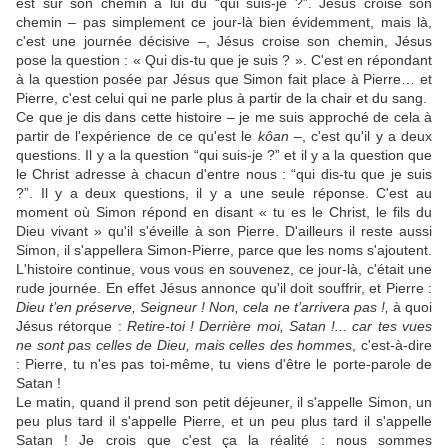
est sur son chemin à lui du “qui suis-je ?”. Jésus croise son
chemin – pas simplement ce jour-là bien évidemment, mais là,
c'est une journée décisive –, Jésus croise son chemin, Jésus
pose la question : « Qui dis-tu que je suis ? ». C'est en répondant
à la question posée par Jésus que Simon fait place à Pierre… et
Pierre, c'est celui qui ne parle plus à partir de la chair et du sang.
Ce que je dis dans cette histoire – je me suis approché de cela à
partir de l'expérience de ce qu'est le
kôan
–, c'est qu'il y a deux
questions. Il y a la question “qui suis-je ?” et il y a la question que
le Christ adresse à chacun d'entre nous : “qui dis-tu que je suis
?”. Il y a deux questions, il y a une seule réponse. C'est au
moment où Simon répond en disant « tu es le Christ, le fils du
Dieu vivant » qu'il s'éveille à son Pierre. D'ailleurs il reste aussi
Simon, il s'appellera Simon-Pierre, parce que les noms s'ajoutent.
L'histoire continue, vous vous en souvenez, ce jour-là, c'était une
rude journée. En effet Jésus annonce qu'il doit souffrir, et Pierre :
Dieu t’en préserve, Seigneur ! Non, cela ne t’arrivera pas !,
à quoi
Jésus rétorque :
Retire-toi ! Derrière moi, Satan !... car tes vues
ne sont pas celles de Dieu, mais celles des hommes
, c'est-à-dire
: Pierre, tu n'es pas toi-même, tu viens d'être le porte-parole de
Satan !
Le matin, quand il prend son petit déjeuner, il s'appelle Simon, un
peu plus tard il s'appelle Pierre, et un peu plus tard il s'appelle
Satan ! Je crois que c'est ça la réalité : nous sommes