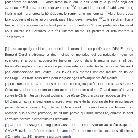
pressèrent en disant : « Reste avec nous car le soir vient et la journée déjà est
30
avancée. » Et il entra pour rester avec eux.
Or, quand il se fut mis à table avec eux,
31
il prit le pain, prononça la bénédiction, le rompit et le leur donna.
Alors leurs yeux
32
furent ouverts et ils le reconnurent, puis il leur devint invisible.
Et ils se dirent l’un à
l’autre : « Notre cœur ne brûlait-il pas en nous tandis qu’il nous parlait en chemin et
33
nous ouvrait les Ecritures ? »
A l’instant même, ils partirent et retournèrent à
Jérusalem. »
[1]
Le texte qui figure ici est par endroits différent du texte publié par le DIM. En effet,
Bernard Durel s'adressait à des moines et moniales qui connaissaient tous les
évangiles et a donc raccourci les histoires. Donc, dans le résumé qu'il a fait des
textes d'évangile son récit a été un peu complété pour aider les lecteurs qui n'auraient
pas connaissance des textes. Les textes eux-mêmes ont été ajoutés en fin de
message. Les trois sous-titres pour les passages d'évangile ont été ajoutés.
[2]
Les rencontres avec Jésus n’ont pas de lieu, ou plutôt, tout a lieu dans la rue!
Ceux qui veulent le rencontrer sont ceux qui ont perdu pied ! Quand quelqu’un veut
suivre le Christ, Jésus répond toujours «
Le fils de Dieu n’a pas où reposer la tête
.»
[3]
Dans un autre enseignement, après avoir parlé de la réponse de Pierre qui laisse
parler Satan à travers lui, Bernard Durel disait : « quand nous ne faisons pas
obstacle à la source profonde, se dit une parole qui nous dépasse, comme le sont
certaines paroles extraordinaires d'enfants.»
[4]
Un autre message du blog porte aussi sur ce texte avec un autre éclairage :
P.
GANNE parle de "résurrection du langage" et commente le récit des disciples
d'Emmaüs (Lc 24) : trouver sa propre parole
.