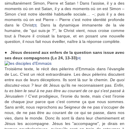
simultanément Simon, Pierre et Satan ! Dans l'assise, il y a des
moments où on est Satan, il y a des moments où on est Simon –
Simon c'est notre identité habituelle sociale… –; puis il y a des
moments où on est Pierre – Pierre c'est notre identité profonde
dans le Christ
Dans la dynamique immanente de la vie
[3]
.
humaine, de “qui suis-je ?”, le Christ vient, nous croise comme
tout à l'heure il croisait la barque, et en posant une nouvelle
question, il nous fait nous éveiller, naître à la réponse complète.
● Jésus descend aux enfers de la question sans issue avec
ses deux compagnons (Lc 24, 13-33)
[4]
Troisième texte, le récit des pèlerins d'Emmaüs dans l'évangile
de Luc
.
C'est un récit extraordinaire. Les deux pèlerins discutent
entre eux de leurs déceptions. Ils sont là sur le chemin.
De quoi
discutez-vous ?
leur dit Jésus qu'ils ne reconnaissent pas.
Enfin,
tu es bien le seul à ne pas être au courant de ce qui s'est passé à
Jérusalem !
C'est prodigieux, l'ironie du texte, mais c'est l'ironie
de chaque jour parce que c'est comme ça que nous sommes.
Sans arrêt, nous reprochons au Seigneur de ne pas s'occuper de
nous, de ne pas être au courant de ce qui se passe, dans nos
vies, dans le monde. Donc ils sont là dans leur cheminement et
Jésus les accompagne. Jésus les "accompagne", je dirais en