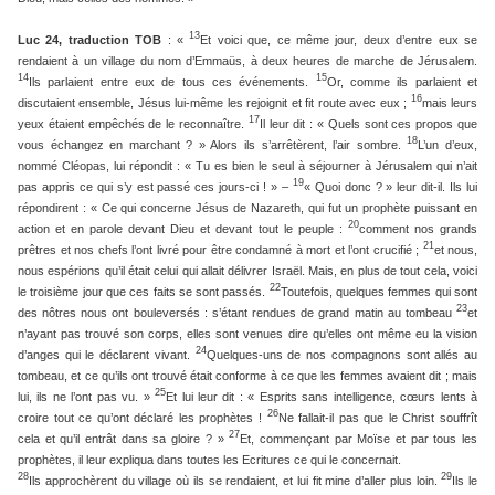
13
Luc 24, traduction TOB
: «
Et voici que, ce même jour, deux d’entre eux se
rendaient à un village du nom d’Emmaüs, à deux heures de marche de Jérusalem.
14
15
Ils parlaient entre eux de tous ces événements.
Or, comme ils parlaient et
16
discutaient ensemble, Jésus lui-même les rejoignit et fit route avec eux ;
mais leurs
17
yeux étaient empêchés de le reconnaître.
Il leur dit : « Quels sont ces propos que
18
vous échangez en marchant ? » Alors ils s’arrêtèrent, l’air sombre.
L’un d’eux,
nommé Cléopas, lui répondit : « Tu es bien le seul à séjourner à Jérusalem qui n’ait
19
pas appris ce qui s’y est passé ces jours-ci ! » –
« Quoi donc ? » leur dit-il. Ils lui
répondirent : « Ce qui concerne Jésus de Nazareth, qui fut un prophète puissant en
20
action et en parole devant Dieu et devant tout le peuple :
comment nos grands
21
prêtres et nos chefs l’ont livré pour être condamné à mort et l’ont crucifié ;
et nous,
nous espérions qu’il était celui qui allait délivrer Israël. Mais, en plus de tout cela, voici
22
le troisième jour que ces faits se sont passés.
Toutefois, quelques femmes qui sont
23
des nôtres nous ont bouleversés : s’étant rendues de grand matin au tombeau
et
n’ayant pas trouvé son corps, elles sont venues dire qu’elles ont même eu la vision
24
d’anges qui le déclarent vivant.
Quelques-uns de nos compagnons sont allés au
tombeau, et ce qu’ils ont trouvé était conforme à ce que les femmes avaient dit ; mais
25
lui, ils ne l’ont pas vu. »
Et lui leur dit : « Esprits sans intelligence, cœurs lents à
26
croire tout ce qu’ont déclaré les prophètes !
Ne fallait-il pas que le Christ souffrît
27
cela et qu’il entrât dans sa gloire ? »
Et, commençant par Moïse et par tous les
prophètes, il leur expliqua dans toutes les Ecritures ce qui le concernait.
28
29
Ils approchèrent du village où ils se rendaient, et lui fit mine d’aller plus loin.
Ils le