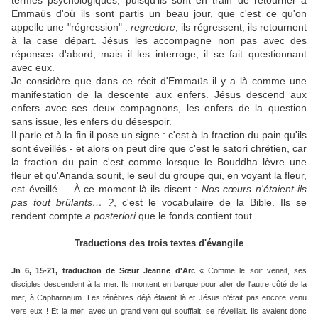
termes psychologiques, puisqu'ils sont en train de retourner à
Emmaüs d'où ils sont partis un beau jour, que c'est ce qu'on
appelle une "régression" :
regredere
, ils régressent, ils retournent
à la case départ. Jésus les accompagne non pas avec des
réponses d'abord, mais il les interroge, il se fait questionnant
avec eux.
Je considère que dans ce récit d'Emmaüs il y a là comme une
manifestation de la descente aux enfers. Jésus descend aux
enfers avec ses deux compagnons, les enfers de la question
sans issue, les enfers du désespoir.
Il parle et à la fin il pose un signe : c'est à la fraction du pain qu'ils
sont éveillés
- et alors on peut dire que c'est le satori chrétien, car
la fraction du pain c'est comme lorsque le Bouddha lèvre une
fleur et qu'Ananda sourit, le seul du groupe qui, en voyant la fleur,
est éveillé –. À ce moment-là ils disent :
Nos cœurs n'étaient-ils
pas tout brûlants… ?
, c'est le vocabulaire de la Bible. Ils se
rendent compte
a posteriori
que le fonds contient tout.
Traductions des trois textes d'évangile
Jn 6, 15-21, traduction de Sœur Jeanne d'Arc
« Comme le soir venait, ses
disciples descendent à la mer. Ils montent en barque pour aller de l'autre côté de la
mer, à Capharnaüm. Les ténèbres déjà étaient là et Jésus n'était pas encore venu
vers eux ! Et la mer, avec un grand vent qui soufflait, se réveillait. Ils avaient donc