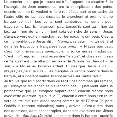
Le premier texte que je trouve est très frappant. Le chapitre 6 de
l'évangile de Jean commence par la multiplication des pains,
ensuite comme ils veulent le faire roi, Jésus part et se cache de
l'autre côté du lac. Les disciples le cherchent et prennent une
barque de nuit. Les vents sont contraires, ils rament pour
traverser le lac, ils n'avancent pas. Lorsqu'ils sont au milieu du
lac, au milieu de la nuit – tout cela est riche de sens – Jésus
s'avance vers eux en marchant sur les eaux. Ils ont peur. C'est à
ce moment-là que Jésus dit : « N'ayez pas peur… ». En général
dans les traductions françaises vous avez : « N'ayez pas peur,
c'est moi », mais vous savez qu'en grec ce qui est traduit par
"c'est moi",
égo éimi
, veut aussi dire "je suis", et chez saint Jean
ce "je suis" est une allusion au texte de l'Exode où Dieu dit « Je
suis » à Moïse au buisson ardent. Et dès que Jésus a dit : «
N'ayez pas peur, je suis
», les disciples veulent le prendre dans la
barque, et à l'instant même ils sont arrivés sur l'autre rive !
Je trouve que tout est dit dans ce récit : ces hommes qui rament,
qui essayent d'avancer et n'avancent pas… justement dans la
perspective que j'ai évoquée auparavant : chacun d'entre nous
avec cette question “qui suis-je ?”, chacun d'entre nous : en route
vers l'autre rive (
the other shore
) comme le dit l'Orient (le père
Oshida le reprend volontiers) sans y arriver : c'est-à-dire dans
nos questions, dans nos thérapies, dans nos exercices etc. Jésus
arrive, dit :
égo éimi
(Je suis) et il monte dans la barque : aussitôt