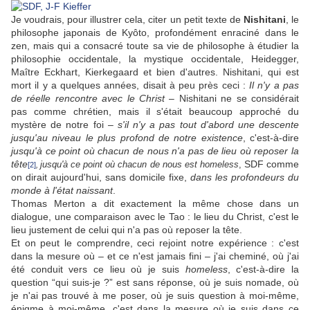
Je voudrais, pour illustrer cela, citer un petit texte de
Nishitani
, le
philosophe japonais de Kyôto, profondément enraciné dans le
zen, mais qui a consacré toute sa vie de philosophe à étudier la
philosophie occidentale, la mystique occidentale, Heidegger,
Maître Eckhart, Kierkegaard et bien d'autres. Nishitani, qui est
mort il y a quelques années, disait à peu près ceci :
Il n'y a pas
de réelle rencontre avec le Christ
– Nishitani ne se considérait
pas comme chrétien, mais il s'était beaucoup approché du
mystère de notre foi –
s'il n'y a pas tout d'abord une descente
jusqu'au niveau le plus profond de notre existence
, c'est-à-dire
jusqu'à ce point où chacun de nous n'a pas de lieu où reposer la
tête
SDF comme
jusqu'à ce point où chacun de nous est homeless
,
[2]
,
on dirait aujourd'hui, sans domicile fixe,
dans les profondeurs du
monde à l'état naissant
.
Thomas Merton a dit exactement la même chose dans un
dialogue, une comparaison avec le Tao : le lieu du Christ, c'est le
lieu justement de celui qui n'a pas où reposer la tête.
Et on peut le comprendre, ceci rejoint notre expérience : c'est
dans la mesure où – et ce n'est jamais fini – j'ai cheminé, où j'ai
été conduit vers ce lieu où je suis
homeless
, c'est-à-dire la
question “qui suis-je ?” est sans réponse, où je suis nomade, où
je n'ai pas trouvé à me poser, où je suis question à moi-même,
énigme à moi-même, c'est dans la mesure où je suis dans ce