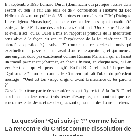
En septembre 1995 Bernard Durel (dominicain qui pratique l'assise dans
l'esprit du zen) a fait une série de de 4 conférences à l'abbaye du Bec
Hellouin devant un public de 35 moines et moniales du DIM (Dialogue
Interreligieux Monastique), le texte des conférences ayant ensuite été
édité par le DIM. L'une des conférences s'intitulait "Qui suis-je ? Identité
et éveil à soi" où B. Durel a mis en rapport la pratique de la méditation
sans objet à la façon du zen et l'expérience de la foi chrétienne. Il a
abordé la question "Qui suis-je ?" comme une recherche de fonds qui
éventuellement passe par un travail d'ordre thérapeutique, et qui mène à
une énigme, donc pas exactement comme Ramana Maharshi qui en faisait
un travail permanent (chercher, en chaque instant, en chaque acte, qui en
vérité est celui qui vit, pense et agit). En fait B. Durel a traité la question
"Qui suis-je ?" un peu comme le kôan zen qui fait l'objet du précédent
message : “Quel est ton visage originel avant la naissance de tes parents
?”
C'est la deuxième partie de sa conférence qui figure ici. À la fin B. Durel
a relu de manière neuve trois textes d'évangiles, en montrant que ces
rencontres entre Jésus et ses disciples sont quasiment des kôans chrétiens.
La question “Qui suis-je ?” comme kôan
La rencontre du Christ comme dissolution de