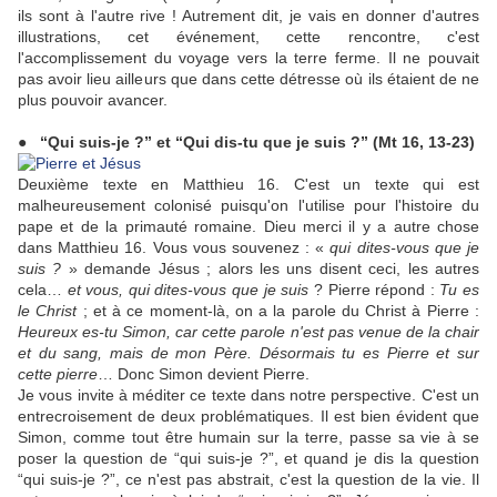
ils sont à l'autre rive ! Autrement dit, je vais en donner d'autres
illustrations, cet événement, cette rencontre, c'est
l'accomplissement du voyage vers la terre ferme. Il ne pouvait
pas avoir lieu ailleurs que dans cette détresse où ils étaient de ne
plus pouvoir avancer.
● “Qui suis-je ?” et “Qui dis-tu que je suis ?” (Mt 16, 13-23)
Deuxième texte en Matthieu 16. C'est un texte qui est
malheureusement colonisé puisqu'on l'utilise pour l'histoire du
pape et de la primauté romaine. Dieu merci il y a autre chose
dans Matthieu 16. Vous vous souvenez : «
qui dites-vous que je
suis ?
» demande Jésus ; alors les uns disent ceci, les autres
cela…
et vous, qui dites-vous que je suis
? Pierre répond :
Tu es
le Christ
; et à ce moment-là, on a la parole du Christ à Pierre :
Heureux es-tu Simon, car cette parole n'est pas venue de la chair
et du sang, mais de mon Père. Désormais tu es Pierre et sur
cette pierre
… Donc Simon devient Pierre.
Je vous invite à méditer ce texte dans notre perspective. C'est un
entrecroisement de deux problématiques. Il est bien évident que
Simon, comme tout être humain sur la terre, passe sa vie à se
poser la question de “qui suis-je ?”, et quand je dis la question
“qui suis-je ?”, ce n'est pas abstrait, c'est la question de la vie. Il