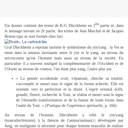
ère
Ce
dossier contient des textes de K-G Dürckheim
en 1
partie
et,
dans
le message suivant
en 2è partie
, des textes de Jean Marchal et de Jacques
Breton (qui se sont formés chez lui) .
Graf Dürckheim
a reprisau taoïsme le symbolisme du yin/yang : la Vie se
meut dans la tension incessante entre le yin et le yang, au niveau du
microcosme qu'est l'homme mais aussi au niveau de la société. En
particulier il a souvent souligné la complémentarité de l'Occident et de
l'Orient au niveau du cosmos, l'un étant plus yang, l'autre plus yin :
« La pensée occidentale croit, s'épanouit, cherche sa totalité,
s'accomplit et meurt sous le signe de la forme achevée. Elle est
orientée vers la perfection et la durée. L'esprit oriental éclôt,
grandit, fleurit, recherche le Tout, se réalise et meurt sous le signe
de l'éternelle transformation et de la fusion de toute forme dans
l'unité du Tout. » (
Pratique de l'expérience spirituelle,
p. 166).
Au niveau de l'homme, Dürckheim a relié le yin/yang
(masculin/féminin) à la théorie de l'anima/animus
développée par
[1]
Jung, en soulignant la nécessité pour chaque homme masculin de réaliser