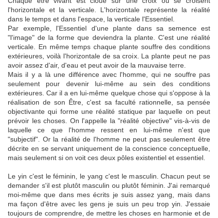
Chaque être vivant est cloué sur une croix où se croisent
l'horizontale et la verticale. L'horizontale représente la réalité
dans le temps et dans l'espace, la verticale l'Essentiel.
Par exemple, l'Essentiel d'une plante dans sa semence est
"l'image" de la forme que deviendra la plante. C'est une réalité
verticale. En même temps chaque plante souffre des conditions
extérieures, voilà l'horizontale de sa croix. La plante peut ne pas
avoir assez d'air, d'eau et peut avoir de la mauvaise terre.
Mais il y a là une différence avec l'homme, qui ne souffre pas
seulement pour devenir lui-même au sein des conditions
extérieures. Car il a en lui-même quelque chose qui s'oppose à la
réalisation de son Être, c'est sa faculté rationnelle, sa pensée
objectivante qui forme une réalité statique par laquelle on peut
prévoir les choses. On l'appelle la "réalité objective" vis-à-vis de
laquelle ce que l'homme ressent en lui-même n'est que
"subjectif". Or la réalité de l'homme ne peut pas seulement être
décrite en se servant uniquement de la conscience conceptuelle,
mais seulement si on voit ces deux pôles existentiel et essentiel.
Le yin c'est le féminin, le yang c'est le masculin. Chacun peut se
demander s'il est plutôt masculin ou plutôt féminin. J'ai remarqué
moi-même que dans mes écrits je suis assez yang, mais dans
ma façon d'être avec les gens je suis un peu trop yin. J'essaie
toujours de comprendre, de mettre les choses en harmonie et de