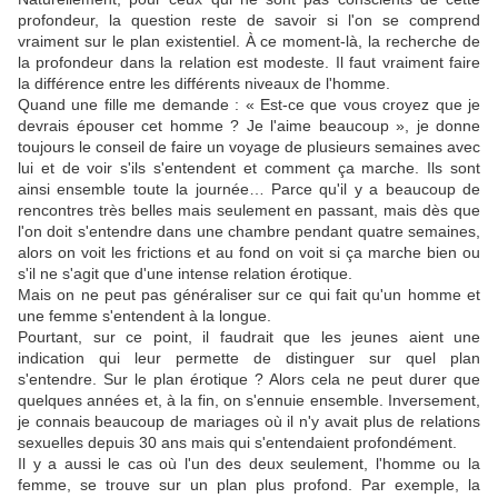
profondeur, la question reste de savoir si l'on se comprend
vraiment sur le plan existentiel. À ce moment-là, la recherche de
la profondeur dans la relation est modeste. Il faut vraiment faire
la différence entre les différents niveaux de l'homme.
Quand une fille me demande : « Est-ce que vous croyez que je
devrais épouser cet homme ? Je l'aime beaucoup », je donne
toujours le conseil de faire un voyage de plusieurs semaines avec
lui et de voir s'ils s'entendent et comment ça marche. Ils sont
ainsi ensemble toute la journée… Parce qu'il y a beaucoup de
rencontres très belles mais seulement en passant, mais dès que
l'on doit s'entendre dans une chambre pendant quatre semaines,
alors on voit les frictions et au fond on voit si ça marche bien ou
s'il ne s'agit que d'une intense relation érotique.
Mais on ne peut pas généraliser sur ce qui fait qu'un homme et
une femme s'entendent à la longue.
Pourtant, sur ce point, il faudrait que les jeunes aient une
indication qui leur permette de distinguer sur quel plan
s'entendre. Sur le plan érotique ? Alors cela ne peut durer que
quelques années et, à la fin, on s'ennuie ensemble. Inversement,
je connais beaucoup de mariages où il n'y avait plus de relations
sexuelles depuis 30 ans mais qui s'entendaient profondément.
Il y a aussi le cas où l'un des deux seulement, l'homme ou la
femme, se trouve sur un plan plus profond. Par exemple, la