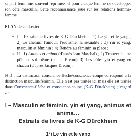
sa part féminine, souvent réprimée, et pour chaque femme de développer
son côté masculin. Cette reconnaissance joue sur les relations homme-
femme.
PLAN
de ce dossier :
I – Extraits de livres de K-G Dürckheim : 1) Le yin et le yang ;
2) Le chemin, l'amour, l'érotisme, la sexualité ; 3) Yin et yang,
masculin et féminin ; 4) Rendre au féminin sa place ;
II –1)
Animus
et
anima
(d'après Jean Marchal) ; 2) Trouver l'autre
pôle en soi-même (par J. Breton) 3) Les pôles yin et yang en
chacun (d'après Jacques Breton).
N B : La distinction conscience-flèche/conscience-coupe correspond à la
distinction masculin/féminin. Elle n'est pas traitée ici mais elle est traitée
dans
Conscience-flèche et conscience-coupe (K-G Dürckheim) ; regard
zen
.
I –
Masculin et féminin, yin et yang, animus et
anima…
Extraits de livres de
K-G Dürckheim
1°) Le yin et le yang