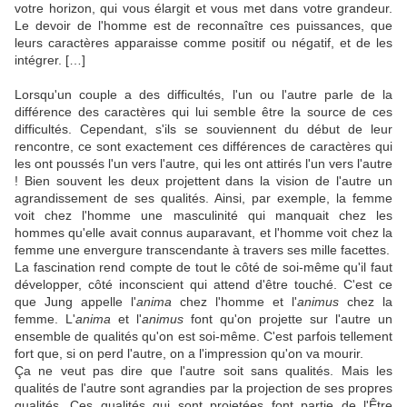
votre horizon, qui vous élargit et vous met dans votre grandeur.
Le devoir de l'homme est de reconnaître ces puissances, que
leurs caractères apparaisse comme positif ou négatif, et de les
intégrer. […]
Lorsqu'un couple a des difficultés, l'un ou l'autre parle de la
différence des caractères qui lui semble être la source de ces
difficultés. Cependant, s'ils se souviennent du début de leur
rencontre, ce sont exactement ces différences de caractères qui
les ont poussés l'un vers l'autre, qui les ont attirés l'un vers l'autre
! Bien souvent les deux projettent dans la vision de l'autre un
agrandissement de ses qualités. Ainsi, par exemple, la femme
voit chez l'homme une masculinité qui manquait chez les
hommes qu'elle avait connus auparavant, et l'homme voit chez la
femme une envergure transcendante à travers ses mille facettes.
La fascination rend compte de tout le côté de soi-même qu'il faut
développer, côté inconscient qui attend d'être touché. C'est ce
que Jung appelle l'
anima
chez l'homme et l'
animus
chez la
femme. L'
anima
et l'
animus
font qu'on projette sur l'autre un
ensemble de qualités qu'on est soi-même. C'est parfois tellement
fort que, si on perd l'autre, on a l'impression qu'on va mourir.
Ça ne veut pas dire que l'autre soit sans qualités. Mais les
qualités de l'autre sont agrandies par la projection de ses propres
qualités. Ces qualités qui sont projetées font partie de l'Être