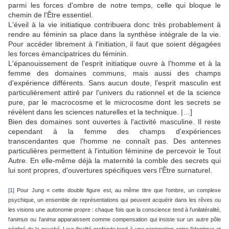
parmi les forces d'ombre de notre temps, celle qui bloque le
chemin de l'Être essentiel.
L'éveil à la vie initiatique contribuera donc très probablement à
rendre au féminin sa place dans la synthèse intégrale de la vie.
Pour accéder librement à l'initiation, il faut que soient dégagées
les forces émancipatrices du féminin.
L'épanouissement de l'esprit initiatique ouvre à l'homme et à la
femme des domaines communs, mais aussi des champs
d'expérience différents. Sans aucun doute, l'esprit masculin est
particulièrement attiré par l'univers du rationnel et de la science
pure, par le macrocosme et le microcosme dont les secrets se
révèlent dans les sciences naturelles et la technique. |…]
Bien des domaines sont ouvertes à l'activité masculine. Il reste
cependant à la femme des champs d'expériences
transcendantes que l'homme ne connaît pas. Des antennes
particulières permettent à l'intuition féminine de percevoir le Tout
Autre. En elle-même déjà la maternité la comble des secrets qui
lui sont propres, d'ouvertures spécifiques vers l'Être surnaturel.
[1]
Pour Jung « cette double figure est, au même titre que l'ombre, un complexe
psychique, un ensemble de représentations qui peuvent acquérir dans les rêves ou
les visions une autonomie propre : chaque fois que la conscience tend à l'unilatéralité,
l'
animus
ou l'
anima
apparaissent comme compensation qui insiste sur un autre pôle
négligé de la psyché. Leur finalité profonde tend à une conjonction entre l'identique et