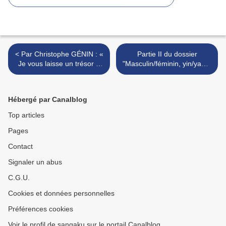
< Par Christophe GÉNIN : «
Partie II du dossier
Je vous laisse un trésor »
"Masculin/féminin, yin/yang,
nous a dit Noro Masamichi
animus/anima" textes de J.
senseï
Marchal et J. Breton >
Hébergé par Canalblog
Top articles
Pages
Contact
Signaler un abus
C.G.U.
Cookies et données personnelles
Préférences cookies
Voir le profil de sangaku sur le portail Canalblog