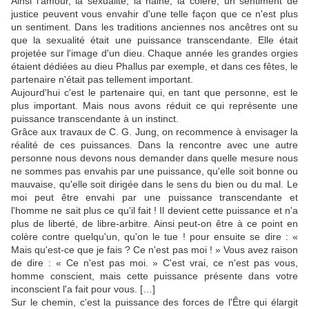
Ainsi l'amour, la sexualité, la haine, la colère, un sentiment de
justice peuvent vous envahir d'une telle façon que ce n'est plus
un sentiment. Dans les traditions anciennes nos ancêtres ont su
que la sexualité était une puissance transcendante. Elle était
projetée sur l'image d'un dieu. Chaque année les grandes orgies
étaient dédiées au dieu Phallus par exemple, et dans ces fêtes, le
partenaire n'était pas tellement important.
Aujourd'hui c'est le partenaire qui, en tant que personne, est le
plus important. Mais nous avons réduit ce qui représente une
puissance transcendante à un instinct.
Grâce aux travaux de C. G. Jung, on recommence à envisager la
réalité de ces puissances. Dans la rencontre avec une autre
personne nous devons nous demander dans quelle mesure nous
ne sommes pas envahis par une puissance, qu'elle soit bonne ou
mauvaise, qu'elle soit dirigée dans le sens du bien ou du mal. Le
moi peut être envahi par une puissance transcendante et
l'homme ne sait plus ce qu'il fait ! Il devient cette puissance et n'a
plus de liberté, de libre-arbitre. Ainsi peut-on être à ce point en
colère contre quelqu'un, qu'on le tue ! pour ensuite se dire : «
Mais qu'est-ce que je fais ? Ce n'est pas moi ! » Vous avez raison
de dire : « Ce n'est pas moi. » C'est vrai, ce n'est pas vous,
homme conscient, mais cette puissance présente dans votre
inconscient l'a fait pour vous. […]
Sur le chemin, c'est la puissance des forces de l'Être qui élargit