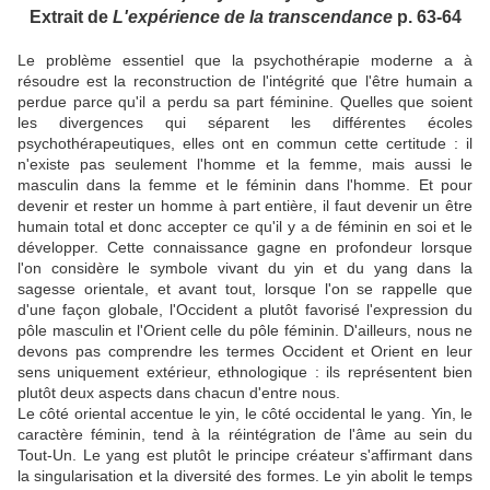
Extrait de
L'expérience de la transcendance
p. 63-64
Le problème essentiel que la psychothérapie moderne a à
résoudre est la reconstruction de l'intégrité que l'être humain a
perdue parce qu'il a perdu sa part féminine. Quelles que soient
les divergences qui séparent les différentes écoles
psychothérapeutiques, elles ont en commun cette certitude : il
n'existe pas seulement l'homme et la femme, mais aussi le
masculin dans la femme et le féminin dans l'homme. Et pour
devenir et rester un homme à part entière, il faut devenir un être
humain total et donc accepter ce qu'il y a de féminin en soi et le
développer. Cette connaissance gagne en profondeur lorsque
l'on considère le symbole vivant du yin et du yang dans la
sagesse orientale, et avant tout, lorsque l'on se rappelle que
d'une façon globale, l'Occident a plutôt favorisé l'expression du
pôle masculin et l'Orient celle du pôle féminin. D'ailleurs, nous ne
devons pas comprendre les termes Occident et Orient en leur
sens uniquement extérieur, ethnologique : ils représentent bien
plutôt deux aspects dans chacun d'entre nous.
Le côté oriental accentue le yin, le côté occidental le yang. Yin, le
caractère féminin, tend à la réintégration de l'âme au sein du
Tout-Un. Le yang est plutôt le principe créateur s'affirmant dans
la singularisation et la diversité des formes. Le yin abolit le temps