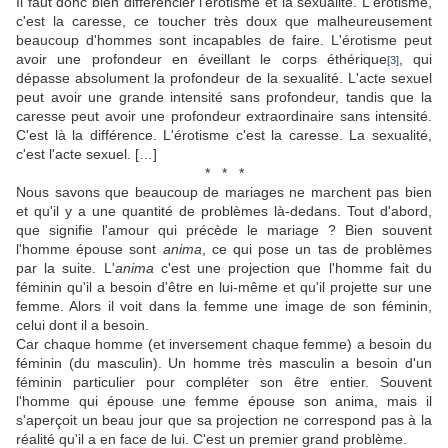
Il faut donc bien différencier l'érotisme et la sexualité. L'érotisme,
c'est la caresse, ce toucher très doux que malheureusement
beaucoup d'hommes sont incapables de faire. L'érotisme peut
avoir une profondeur en éveillant le corps éthérique
, qui
[3]
dépasse absolument la profondeur de la sexualité. L'acte sexuel
peut avoir une grande intensité sans profondeur, tandis que la
caresse peut avoir une profondeur extraordinaire sans intensité.
C'est là la différence. L'érotisme c'est la caresse. La sexualité,
c'est l'acte sexuel. […]
* * *
Nous savons que beaucoup de mariages ne marchent pas bien
et qu'il y a une quantité de problèmes là-dedans. Tout d'abord,
que signifie l'amour qui précède le mariage ? Bien souvent
l'homme épouse sont
anima
, ce qui pose un tas de problèmes
par la suite. L'
anima
c'est une projection que l'homme fait du
féminin qu'il a besoin d'être en lui-même et qu'il projette sur une
femme. Alors il voit dans la femme une image de son féminin,
celui dont il a besoin.
Car chaque homme (et inversement chaque femme) a besoin du
féminin (du masculin). Un homme très masculin a besoin d'un
féminin particulier pour compléter son être entier. Souvent
l'homme qui épouse une femme épouse son anima, mais il
s'aperçoit un beau jour que sa projection ne correspond pas à la
réalité qu'il a en face de lui. C'est un premier grand problème.