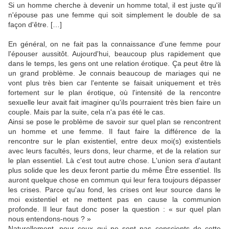
Si un homme cherche à devenir un homme total, il est juste qu'il
n'épouse pas une femme qui soit simplement le double de sa
façon d'être. […]
En général, on ne fait pas la connaissance d'une femme pour
l'épouser aussitôt. Aujourd'hui, beaucoup plus rapidement que
dans le temps, les gens ont une relation érotique. Ça peut être là
un grand problème. Je connais beaucoup de mariages qui ne
vont plus très bien car l'entente se faisait uniquement et très
fortement sur le plan érotique, où l'intensité de la rencontre
sexuelle leur avait fait imaginer qu'ils pourraient très bien faire un
couple. Mais par la suite, cela n'a pas été le cas.
Ainsi se pose le problème de savoir sur quel plan se rencontrent
un homme et une femme. Il faut faire la différence de la
rencontre sur le plan existentiel, entre deux moi(s) existentiels
avec leurs facultés, leurs dons, leur charme, et de la relation sur
le plan essentiel. Là c'est tout autre chose. L'union sera d'autant
plus solide que les deux feront partie du même Être essentiel. Ils
auront quelque chose en commun qui leur fera toujours dépasser
les crises. Parce qu'au fond, les crises ont leur source dans le
moi existentiel et ne mettent pas en cause la communion
profonde. Il leur faut donc poser la question : « sur quel plan
nous entendons-nous ? »
Naturellement, pour ceux qui ne sont pas conscients de cette