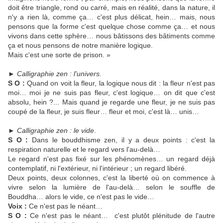
doit être triangle, rond ou carré, mais en réalité, dans la nature, il
n'y a rien là, comme ça… c'est plus délicat, hein… mais, nous
pensons que la forme c'est quelque chose comme ça… et nous
vivons dans cette sphère… nous bâtissons des bâtiments comme
ça et nous pensons de notre manière logique.
Mais c'est une sorte de prison. »
►
Calligraphie zen : l'univers.
S O :
Quand on voit la fleur, la logique nous dit : la fleur n'est pas
moi… moi je ne suis pas fleur, c'est logique… on dit que c'est
absolu, hein ?... Mais quand je regarde une fleur, je ne suis pas
coupé de la fleur, je suis fleur… fleur et moi, c'est là… unis…
►
Calligraphie zen : le vide
.
S O :
Dans le bouddhisme zen, il y a deux points : c'est la
respiration naturelle et le regard vers l'au-delà…
Le regard n'est pas fixé sur les phénomènes… un regard déjà
contemplatif, ni l'extérieur, ni l'intérieur ; un regard libéré.
Deux points, deux colonnes, c'est la liberté où on commence à
vivre selon la lumière de l'au-delà… selon le souffle de
Bouddha… alors le vide, ce n'est pas le vide…
Voix :
Ce n'est pas le néant…
S O :
Ce n'est pas le néant… c'est plutôt plénitude de l'autre