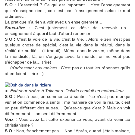
S O :
L'essentiel ? Ce qui est important… c'est l'enseignement
qui n'enseigne rien ; ce n'est pas l'enseignement selon le mot
ordinaire…
La pratique n'a rien à voir avec un enseignement…
Sous-titre
:
C'est justement ce désir de recevoir un…
enseignement à quoi il faut d'abord renoncer.
S O :
C'est la voie de la vie, c'est la Vie… Alors le zen n'est pas
quelque chose de spécial, c'est la vie dans la réalité, dans la
réalité de nudité… (il traduit). Même dans le zazen, même dans
la mendicité, là, on s'engage avec le monde, on ne veut pas
s'échapper de là… (rire)
… (
s'adressant aux moines
: C'est pas du tout les réponses qu'ils
attendaient… rire…)
►
Extérieur rizière à Takamori. Oshida conduit un motoculteur
.
S O :
Peu à peu, on commence à sentir : “ce n'est pas moi qui
vis” et on commence à sentir : ma manière de voir la réalité, c'est
un peu différent des autres… Qu'est-ce que c'est ? Mais on voit
différemment… on sent différemment.
Voix :
Vous avez fait cette expérience vous, avant de venir au
christianisme ?
S O :
Non, franchement pas… Non ! Après, quand j'étais malade,