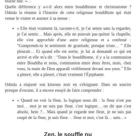
réalité nue. »…
Quelle différence y a-t-il alors entre bouddhisme et christianisme ?
Oshida la résume à l'histoire de cette religieuse bouddhiste qui était
venue le visiter et assister à sa messe :
« Elle était vraiment là, raconte-t-il, je l'ai sentie sans la regarder,
je l'ai sentie… Mais après, elle ne pouvait pas quitter la chapelle,
elle s'est approchée d'une autre religieuse et a confessé :
“Comprends-tu le sentiment de gratitude, presque triste… ” Elle
pleurait… Et quand elle est sortie, je lui ai demandé ce qui est
arrivé et elle m'a dit : “Dans le bouddhisme, il y a la communion
entre Bouddha et nous, communion entre deux êtres, mais, chez
vous, la main de Dieu apparaît visiblement devant nos yeux.” Elle
a pleuré, elle a pleuré, c'était vraiment l'Épiphanie.
Oshida a réajusté son kimono noir en s'éloignant. Dans un sourire
presque d'excuse, il a encore essayé de faire comprendre :
« Quand on voit la fleur, la logique nous dit : la fleur n'est pas
moi… moi je ne suis pas fleur, c'est logique… on dit que c'est
absolu, hein ?... Mais quand je regarde une fleur, je ne suis pas
coupé de la fleur, je suis fleur… fleur et moi, c'est là… unis…»
Zen, le souffle nu