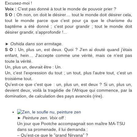
Excusez-moi !
Voix :
C'est pas donné à tout le monde de pouvoir prier ?
S O :
Oh non, on doit le désirer… tout le monde doit désirer cela,
tout le monde parce que c'est pour ça que le charisme du
baptême a été donné ; c'est pour grandir ; tout le monde doit
désirer grandir, s'approfondir !...
►
Oshida dans son ermitage.
S O :
Un, plus un, est deux. Quoi ? J'en ai douté quand j'étais
enfant, hein… J'accepte comme une vérité, mais ce n'est pas
toute la vérité.
Un, plus un, devrait être : Un.
Un, c'est l'expression du tout ; un tout, plus l'autre tout, c'est un
troisième tout.
Qu'est-ce que c'est que : un, plus un, est deux ? Si un, plus un,
devient deux, voilà la tragédie de l'Afrique qui commence, par la
domination, de calculation des pays avancés (rire).
►
Peinture zen. Voix off
:
Un jour que Pootche accompagnait son maître MA-TSU
dans sa promenade, il lui demanda :
– Qu'est-ce que le "grand Nirvana" ?