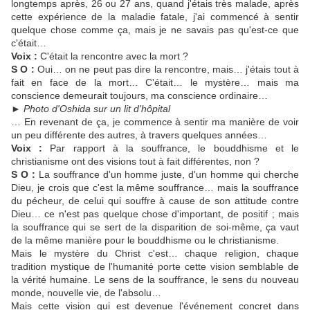
longtemps après, 26 ou 27 ans, quand j'étais très malade, après
cette expérience de la maladie fatale, j'ai commencé à sentir
quelque chose comme ça, mais je ne savais pas qu'est-ce que
c'était…
Voix :
C'était la rencontre avec la mort ?
S O :
Oui… on ne peut pas dire la rencontre, mais… j'étais tout à
fait en face de la mort… C'était… le mystère… mais ma
conscience demeurait toujours, ma conscience ordinaire…
►
Photo d'Oshida sur un lit d'hôpital
… En revenant de ça, je commence à sentir ma manière de voir
un peu différente des autres, à travers quelques années…
Voix :
Par rapport à la souffrance, le bouddhisme et le
christianisme ont des visions tout à fait différentes, non ?
S O :
La souffrance d'un homme juste, d'un homme qui cherche
Dieu, je crois que c'est la même souffrance… mais la souffrance
du pécheur, de celui qui souffre à cause de son attitude contre
Dieu… ce n'est pas quelque chose d'important, de positif ; mais
la souffrance qui se sert de la disparition de soi-même, ça vaut
de la même manière pour le bouddhisme ou le christianisme.
Mais le mystère du Christ c'est… chaque religion, chaque
tradition mystique de l'humanité porte cette vision semblable de
la vérité humaine. Le sens de la souffrance, le sens du nouveau
monde, nouvelle vie, de l'absolu…
Mais cette vision qui est devenue l'événement concret dans