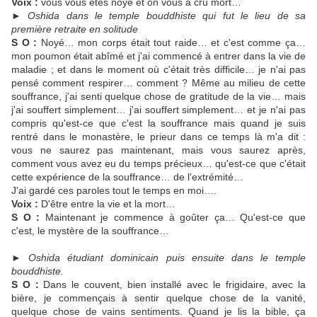
Voix :
vous vous êtes noyé et on vous a cru mort…
►
Oshida dans le temple bouddhiste qui fut le lieu de sa
première retraite en solitude
S O :
Noyé… mon corps était tout raide… et c'est comme ça…
mon poumon était abîmé et j'ai commencé à entrer dans la vie de
maladie ; et dans le moment où c'était très difficile… je n'ai pas
pensé comment respirer… comment ? Même au milieu de cette
souffrance, j'ai senti quelque chose de gratitude de la vie… mais
j'ai souffert simplement… j'ai souffert simplement… et je n'ai pas
compris qu'est-ce que c'est la souffrance mais quand je suis
rentré dans le monastère, le prieur dans ce temps là m'a dit :
vous ne saurez pas maintenant, mais vous saurez après,
comment vous avez eu du temps précieux… qu'est-ce que c'était
cette expérience de la souffrance… de l'extrémité…
J'ai gardé ces paroles tout le temps en moi….
Voix :
D'être entre la vie et la mort…
S O :
Maintenant je commence à goûter ça… Qu'est-ce que
c'est, le mystère de la souffrance…
►
Oshida étudiant dominicain puis ensuite dans le temple
bouddhiste.
S O :
Dans le couvent, bien installé avec le frigidaire, avec la
bière, je commençais à sentir quelque chose de la vanité,
quelque chose de vains sentiments. Quand je lis la bible, ça