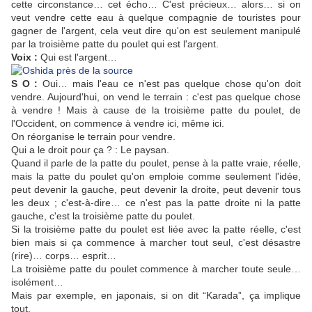
cette circonstance… cet écho… C'est précieux… alors… si on
veut vendre cette eau à quelque compagnie de touristes pour
gagner de l'argent, cela veut dire qu'on est seulement manipulé
par la troisième patte du poulet qui est l'argent.
Voix :
Qui est l'argent…
S O :
Oui… mais l'eau ce n'est pas quelque chose qu'on doit
vendre. Aujourd'hui, on vend le terrain : c'est pas quelque chose
à vendre ! Mais à cause de la troisième patte du poulet, de
l'Occident, on commence à vendre ici, même ici.
On réorganise le terrain pour vendre.
Qui a le droit pour ça ? : Le paysan.
Quand il parle de la patte du poulet, pense à la patte vraie, réelle,
mais la patte du poulet qu'on emploie comme seulement l'idée,
peut devenir la gauche, peut devenir la droite, peut devenir tous
les deux ; c'est-à-dire… ce n'est pas la patte droite ni la patte
gauche, c'est la troisième patte du poulet.
Si la troisième patte du poulet est liée avec la patte réelle, c'est
bien mais si ça commence à marcher tout seul, c'est désastre
(rire)… corps… esprit…
La troisième patte du poulet commence à marcher toute seule…
isolément…
Mais par exemple, en japonais, si on dit “Karada”, ça implique
tout.