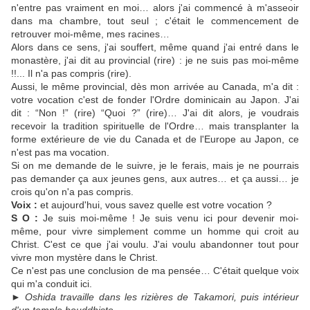
n'entre pas vraiment en moi… alors j'ai commencé à m'asseoir
dans ma chambre, tout seul ; c'était le commencement de
retrouver moi-même, mes racines…
Alors dans ce sens, j'ai souffert, même quand j'ai entré dans le
monastère, j'ai dit au provincial (rire) : je ne suis pas moi-même
!!... Il n'a pas compris (rire).
Aussi, le même provincial, dès mon arrivée au Canada, m'a dit :
votre vocation c'est de fonder l'Ordre dominicain au Japon. J'ai
dit : “Non !” (rire) “Quoi ?” (rire)… J'ai dit alors, je voudrais
recevoir la tradition spirituelle de l'Ordre… mais transplanter la
forme extérieure de vie du Canada et de l'Europe au Japon, ce
n'est pas ma vocation.
Si on me demande de le suivre, je le ferais, mais je ne pourrais
pas demander ça aux jeunes gens, aux autres… et ça aussi… je
crois qu'on n'a pas compris.
Voix :
et aujourd'hui, vous savez quelle est votre vocation ?
S O :
Je suis moi-même ! Je suis venu ici pour devenir moi-
même, pour vivre simplement comme un homme qui croit au
Christ. C'est ce que j'ai voulu. J'ai voulu abandonner tout pour
vivre mon mystère dans le Christ.
Ce n'est pas une conclusion de ma pensée… C'était quelque voix
qui m'a conduit ici.
►
Oshida travaille dans les rizières de Takamori, puis intérieur