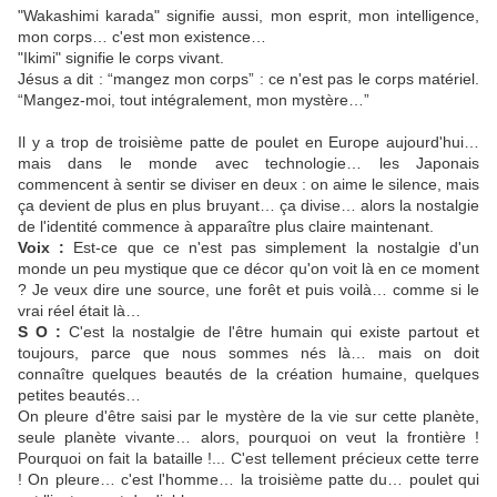
"Wakashimi karada" signifie aussi, mon esprit, mon intelligence,
mon corps… c'est mon existence…
"Ikimi" signifie le corps vivant.
Jésus a dit : “mangez mon corps” : ce n'est pas le corps matériel.
“Mangez-moi, tout intégralement, mon mystère…”
Il y a trop de troisième patte de poulet en Europe aujourd'hui…
mais dans le monde avec technologie… les Japonais
commencent à sentir se diviser en deux : on aime le silence, mais
ça devient de plus en plus bruyant… ça divise… alors la nostalgie
de l'identité commence à apparaître plus claire maintenant.
Voix :
Est-ce que ce n'est pas simplement la nostalgie d'un
monde un peu mystique que ce décor qu'on voit là en ce moment
? Je veux dire une source, une forêt et puis voilà… comme si le
vrai réel était là…
S O :
C'est la nostalgie de l'être humain qui existe partout et
toujours, parce que nous sommes nés là… mais on doit
connaître quelques beautés de la création humaine, quelques
petites beautés…
On pleure d'être saisi par le mystère de la vie sur cette planète,
seule planète vivante… alors, pourquoi on veut la frontière !
Pourquoi on fait la bataille !... C'est tellement précieux cette terre
! On pleure… c'est l'homme… la troisième patte du… poulet qui