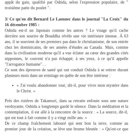
appât du gain, qualifié par Oshida, selon l'expression populaire, de "
troisième patte du poulet ".
3/ Ce qu'en dit Bernard Le Laennec dans le journal "La Croix" du
16 décembre 1985 :
Oshida est-il un Japonais comme les autres ? Le visage qu'il cache
derrière son sourire de Bouddha révèle une vie intérieure intense. À 63
ans, il se souvient de ses premiers pas dans le christianisme, de son entrée
chez les dominicains, de ses années d'études au Canada. Mais, comme
dans la civilisation moderne qu'il a vue éclater au cœur des grandes cités
nipponnes, le couvent n'a pas échappé, à ses yeux, à ce qu'il appelle
"l'arrogance humaine"…
Ce sont des épreuves de santé qui ont conduit Oshida à se retirer durant
plusieurs mois dans un ermitage en quête de son être intérieur :
« J'ai voulu abandonner tout, dit-il, pour vivre mon mystère dans
le Christ. »
Près des rizières de Takamori, dans sa retraite enfouie sous une nature
verdoyante, Oshida a longtemps gardé le silence. Dans la méditation et la
contemplation, il est allé à la rencontre de la source : « La source, dit-il,
qui est tout à fait comme il y a vingt mille ans. »
De ce champ fraîchement labouré qui sent bon la terre, comme au
premier jour de la création, se lève une brume bleutée : « Qu'est-ce que