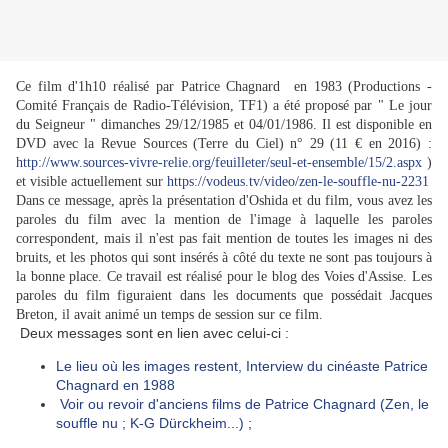
Ce film d'1h10 réalisé par Patrice Chagnard en 1983 (Productions -
Comité Français de Radio-Télévision, TF1) a été proposé par " Le jour
du Seigneur " dimanches 29/12/1985 et 04/01/1986. Il est disponible en
DVD avec la Revue Sources (Terre du Ciel) n° 29 (11 € en 2016) :
http://www.sources-vivre-relie.org/feuilleter/seul-et-ensemble/15/2.aspx
)
et visible actuellement sur
https://vodeus.tv/video/zen-le-souffle-nu-2231
Dans ce message, après la présentation d'Oshida et du film, vous avez les
paroles du film avec la mention de l'image à laquelle les paroles
correspondent, mais il n'est pas fait mention de toutes les images ni des
bruits, et les photos qui sont insérés à côté du texte ne sont pas toujours à
la bonne place. Ce travail est réalisé pour le blog des Voies d'Assise. Les
paroles du film figuraient dans les documents que possédait Jacques
Breton, il avait animé un temps de session sur ce film.
Deux messages sont en lien avec celui-ci :
Le lieu où les images restent, Interview du cinéaste Patrice
Chagnard en 1988
Voir ou revoir d'anciens films de Patrice Chagnard (Zen, le
souffle nu ; K-G Dürckheim...)
;