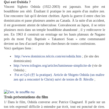
Qui est Os
hida ?
Vincent Sigheto Oshida (1922-2003) est japonais. Son père est
bouddhiste zen sôtô. Étudiant il pratique le zen auprès d'un maître zen.
Une rencontre fait qu'il devient chrétien. Après la guerre il entre chez les
dominicains et passe plusieurs années au Canada. À la suite d'un accident,
il est gravement atteint de tuberculose. Convalescent au Japon, il se retire
plusieurs mois dans un temple bouddhiste abandonné ; il y redécouvre le
zen. En 1963 il construit un ermitage sur les hauts plateaux de Nagano
près du mont Fuji. Baptisée « Takamori Soan » cette communauté
devient un lieu d'accueil pour des chercheurs de toutes confessions.
Voici quelques liens :
http://www.dominicos.telcris.com/en/oshida.htm
; (le site des
dominicains)
http://www.trilogies.org/articles/lumineuse-simplicite-de
(vie de
Oshida) ;
Foi et Gyô (行 la pratique). Article de Shigeto Oshida (un maître
zen qui a rencontré le Christ) suivi de textes de B. Rérolle
;
Trois présentations du film
1/ Dans le film, Oshida converse avec Patrice Chagnard. Il parle sur un
ton très expressif difficile à entendre par écrit, tout est ponctué de rires.