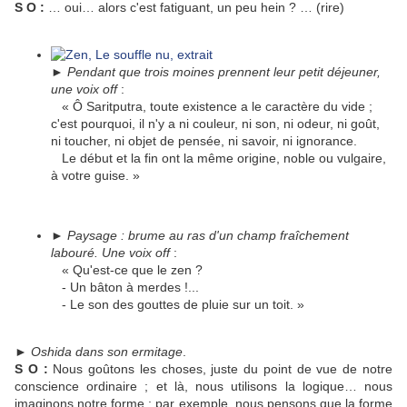
S O :
… oui… alors c'est fatiguant, un peu hein ? … (rire)
►
Pendant que trois moines prennent leur petit déjeuner,
une voix off
:
« Ô Saritputra, toute existence a le caractère du vide ;
c'est pourquoi, il n'y a ni couleur, ni son, ni odeur, ni goût,
ni toucher, ni objet de pensée, ni savoir, ni ignorance.
Le début et la fin ont la même origine, noble ou vulgaire,
à votre guise. »
►
Paysage : brume au ras d'un champ fraîchement
labouré. Une voix off
:
« Qu'est-ce que le zen ?
- Un bâton à merdes !...
- Le son des gouttes de pluie sur un toit. »
►
Oshida dans son ermitage
.
S O :
Nous goûtons les choses, juste du point de vue de notre
conscience ordinaire ; et là, nous utilisons la logique… nous
imaginons notre forme ; par exemple, nous pensons que la forme