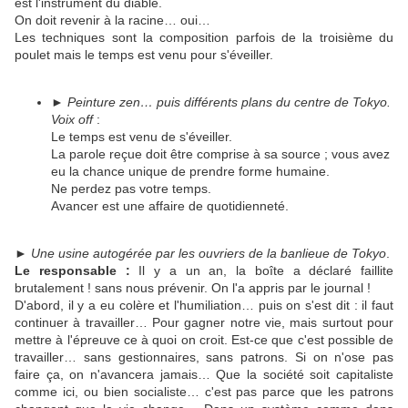
est l'instrument du diable.
On doit revenir à la racine… oui…
Les techniques sont la composition parfois de la troisième du
poulet mais le temps est venu pour s'éveiller.
►
Peinture zen… puis différents plans du centre de Tokyo.
Voix off
:
Le temps est venu de s'éveiller.
La parole reçue doit être comprise à sa source ; vous avez
eu la chance unique de prendre forme humaine.
Ne perdez pas votre temps.
Avancer est une affaire de quotidienneté.
►
Une usine autogérée par les ouvriers de la banlieue de Tokyo
.
Le responsable :
Il y a un an, la boîte a déclaré faillite
brutalement ! sans nous prévenir. On l'a appris par le journal !
D'abord, il y a eu colère et l'humiliation… puis on s'est dit : il faut
continuer à travailler… Pour gagner notre vie, mais surtout pour
mettre à l'épreuve ce à quoi on croit. Est-ce que c'est possible de
travailler… sans gestionnaires, sans patrons. Si on n'ose pas
faire ça, on n'avancera jamais… Que la société soit capitaliste
comme ici, ou bien socialiste… c'est pas parce que les patrons