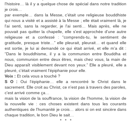
l'histoire… là il y a quelque chose de spécial dans notre tradition
je crois…
par exemple… dans la Messe, c'était une religieuse bouddhiste
qui nous a visité et a assisté à la Messe ; elle était vraiment là, je
l'ai senti, sans la regarder, je l'ai senti… Mais après, elle ne
pouvait pas quitter la chapelle, elle s'est approchée d'une autre
religieuse et a confessé : “comprends-tu, le sentiment de
gratitude, presque triste…” elle pleurait, pleurait… et quand elle
est sortie, je lui ai demandé ce qui était arrivé, et elle m'a dit :
“Dans le bouddhisme, il y a la communion entre Bouddha et
nous, communion entre deux êtres, mais chez vous, la main de
Dieu apparaît visiblement devant nos yeux.” Elle a pleuré, elle a
pleuré, c'était vraiment l'épiphanie pour elle.
Voix :
Et cela vous a touché ?
S O :
Oui l'épiphanie… elle a rencontré le Christ dans le
sacrement. Elle croit au Christ, ce n'est pas à travers des paroles,
c'est arrivé comme ça…
mais la vision de la souffrance, la vision de l'homme, la vision de
la nouvelle vie : ces choses existent dans tous les courants
authentiques de l'humanité je crois… alors si on est sincère dans
chaque tradition, le bon Dieu le sait…
* * *