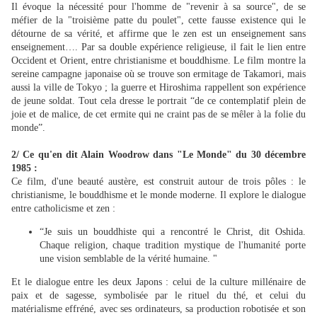
Il évoque la nécessité pour l'homme de "revenir à sa source", de se
méfier de la "troisième patte du poulet", cette fausse existence qui le
détourne de sa vérité, et affirme que le zen est un enseignement sans
enseignement…. Par sa double expérience religieuse, il fait le lien entre
Occident et Orient, entre christianisme et bouddhisme. Le film montre la
sereine campagne japonaise où se trouve son ermitage de Takamori, mais
aussi la ville de Tokyo ; la guerre et Hiroshima rappellent son expérience
de jeune soldat. Tout cela dresse le portrait “de ce contemplatif plein de
joie et de malice, de cet ermite qui ne craint pas de se mêler à la folie du
monde”.
2/ Ce qu'en dit Alain Woodrow dans "
Le Monde" du 30 décembre
1985 :
Ce film, d'une beauté austère, est construit autour de trois pôles : le
christianisme, le bouddhisme et le monde moderne. Il explore le dialogue
entre catholicisme et zen :
“Je suis un bouddhiste qui a rencontré le Christ, dit Oshida.
Chaque religion, chaque tradition mystique de l'humanité porte
une vision semblable de la vérité humaine. "
Et le dialogue entre les deux Japons : celui de la culture millénaire de
paix et de sagesse, symbolisée par le rituel du thé, et celui du
matérialisme effréné, avec ses ordinateurs, sa production robotisée et son