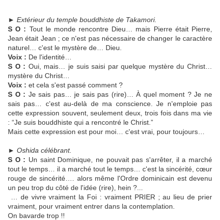
►
Extérieur du temple bouddhiste de Takamori.
S O :
Tout le monde rencontre Dieu… mais Pierre était Pierre,
Jean était Jean ; ce n'est pas nécessaire de changer le caractère
naturel… c'est le mystère de… Dieu.
Voix :
De l'identité…
S O :
Oui, mais… je suis saisi par quelque mystère du Christ…
mystère du Christ…
Voix :
et cela s'est passé comment ?
S O :
Je sais pas… je sais pas (rire)… À quel moment ? Je ne
sais pas… c'est au-delà de ma conscience. Je n'emploie pas
cette expression souvent, seulement deux, trois fois dans ma vie
: “Je suis bouddhiste qui a rencontré le Christ.”
Mais cette expression est pour moi… c'est vrai, pour toujours…
►
Oshida célébrant.
S O :
Un saint Dominique, ne pouvait pas s'arrêter, il a marché
tout le temps… il a marché tout le temps… c'est la sincérité, cœur
rouge de sincérité…. alors même l'Ordre dominicain est devenu
un peu trop du côté de l'idée (rire), hein ?...
… de vivre vraiment la Foi : vraiment PRIER ; au lieu de prier
vraiment, pour vraiment entrer dans la contemplation.
On bavarde trop !!