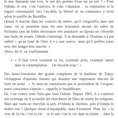
le zen, demande une voix, le son des gouttes d'eau sur un toit ? » Pour
Oshida, le zen, c'est l'univers, le vide, l'abandon… la respiration et le
regard contemplatif vers l'au-delà, la liberté où on commence à vivre
selon le souffle du Bouddha.
Quand il marche dans les couloirs du métro, qu'il s'engouffre dans une
rame, ou se promène dans les rues bruyantes devant les salles de
Pachinko (jeu de billes électriques très populaire au Japon) où s'étourdit
une foule de jeunes, Oshida s'interroge. Il se demande si l'homme n'a pas
oublié « qu'au fond de l'être il y a une source, mais qu'il préfère jouer
avec des images bon marché. »
Alors, dit-il, en s'enflammant :
« Il faut vivre vraiment la foi, vraiment prier, vraiment entrer
dans la contemplation… On bavarde trop ! »
Des hauts-fourneaux des grands complexes de la banlieue de Tokyo
s'échappent d'épaisses fumées qui donnent une impression obscure de
fuite en avant : « Si nous ne connaissons pas la profondeur de l'origine,
notre conscience s'épuise », rappelle le bouddhisme.
Or, c'est contre cette fuite que lutte Oshida. Depuis 1963, il a construit
son ermitage où il accueille les chercheurs de Dieu de toutes les religions.
Mais que vient-on chercher là près d'Oshida le chrétien, près d'Oshida le
maître zen ? Quelque chose d'impalpable, mais d'essentiel. Pour lui, « la
voie de la vie, c'est la vie… et le zen c'est la vie dans la réalité… dans la