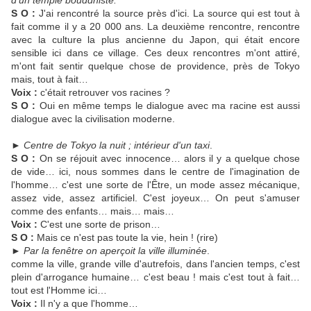
d'un temple bouddhiste.
S O :
J'ai rencontré la source près d'ici. La source qui est tout à
fait comme il y a 20 000 ans. La deuxième rencontre, rencontre
avec la culture la plus ancienne du Japon, qui était encore
sensible ici dans ce village. Ces deux rencontres m'ont attiré,
m'ont fait sentir quelque chose de providence, près de Tokyo
mais, tout à fait…
Voix :
c'était retrouver vos racines ?
S O :
Oui en même temps le dialogue avec ma racine est aussi
dialogue avec la civilisation moderne.
►
Centre de Tokyo la nuit ; intérieur d'un taxi
.
S O :
On se réjouit avec innocence… alors il y a quelque chose
de vide… ici, nous sommes dans le centre de l'imagination de
l'homme… c'est une sorte de l'Être, un mode assez mécanique,
assez vide, assez artificiel. C'est joyeux… On peut s'amuser
comme des enfants… mais… mais…
Voix :
C'est une sorte de prison…
S O :
Mais ce n'est pas toute la vie, hein ! (rire)
►
Par la fenêtre on aperçoit la ville illuminée
.
comme la ville, grande ville d'autrefois, dans l'ancien temps, c'est
plein d'arrogance humaine… c'est beau ! mais c'est tout à fait…
tout est l'Homme ici…
Voix :
Il n'y a que l'homme…