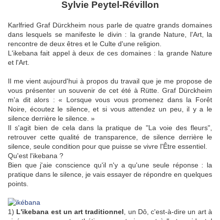
Sylvie Peytel-Révillon
Karlfried Graf Dürckheim nous parle de quatre grands domaines
dans lesquels se manifeste le divin : la grande Nature, l'Art, la
rencontre de deux êtres et le Culte d'une religion.
L'ikebana fait appel à deux de ces domaines : la grande Nature
et l'Art.
Il me vient aujourd'hui à propos du travail que je me propose de
vous présenter un souvenir de cet été à Rütte. Graf Dürckheim
m'a dit alors : « Lorsque vous vous promenez dans la Forêt
Noire, écoutez le silence, et si vous attendez un peu, il y a le
silence derrière le silence. »
Il s'agit bien de cela dans la pratique de "La voie des fleurs",
retrouver cette qualité de transparence, de silence derrière le
silence, seule condition pour que puisse se vivre l'Être essentiel.
Qu'est l'ikebana ?
Bien que j'aie conscience qu'il n'y a qu'une seule réponse : la
pratique dans le silence, je vais essayer de répondre en quelques
points.
1)
L'ikebana est un art traditionnel
, un Dô, c'est-à-dire un art à