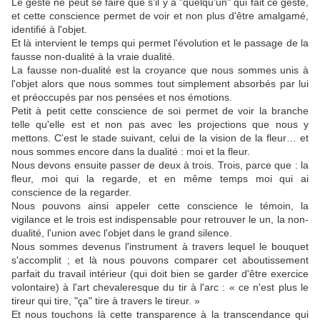
Le geste ne peut se faire que s'il y a "quelqu'un" qui fait ce geste,
et cette conscience permet de voir et non plus d'être amalgamé,
identifié à l'objet.
Et là intervient le temps qui permet l'évolution et le passage de la
fausse non-dualité à la vraie dualité.
La fausse non-dualité est la croyance que nous sommes unis à
l'objet alors que nous sommes tout simplement absorbés par lui
et préoccupés par nos pensées et nos émotions.
Petit à petit cette conscience de soi permet de voir la branche
telle qu'elle est et non pas avec les projections que nous y
mettons. C'est le stade suivant, celui de la vision de la fleur… et
nous sommes encore dans la dualité : moi et la fleur.
Nous devons ensuite passer de deux à trois. Trois, parce que : la
fleur, moi qui la regarde, et en même temps moi qui ai
conscience de la regarder.
Nous pouvons ainsi appeler cette conscience le témoin, la
vigilance et le trois est indispensable pour retrouver le un, la non-
dualité, l'union avec l'objet dans le grand silence.
Nous sommes devenus l'instrument à travers lequel le bouquet
s'accomplit ; et là nous pouvons comparer cet aboutissement
parfait du travail intérieur (qui doit bien se garder d'être exercice
volontaire) à l'art chevaleresque du tir à l'arc : « ce n'est plus le
tireur qui tire, "ça" tire à travers le tireur. »
Et nous touchons là cette transparence à la transcendance qui