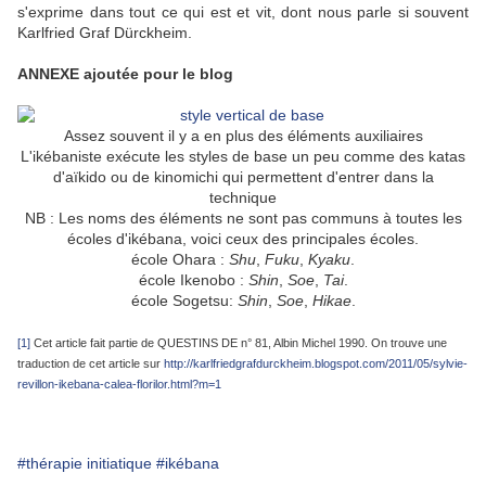
s'exprime dans tout ce qui est et vit, dont nous parle si souvent
Karlfried Graf Dürckheim.
ANNEXE ajoutée pour le blog
Assez souvent il y a en plus des éléments auxiliaires
L'ikébaniste exécute les styles de base un peu comme des katas
d'aïkido ou de kinomichi qui permettent d'entrer dans la
technique
NB : Les noms des éléments ne sont pas communs à toutes les
écoles d'ikébana, voici ceux des principales écoles.
école Ohara :
Shu
,
Fuku
,
Kyaku
.
école Ikenobo :
Shin
,
Soe
,
Tai
.
école Sogetsu:
Shin
,
Soe
,
Hikae
.
[1]
Cet article fait partie de QUESTINS DE n° 81, Albin Michel 1990. On trouve une
traduction de cet article sur
http://karlfriedgrafdurckheim.blogspot.com/2011/05/sylvie-
revillon-ikebana-calea-florilor.html?m=1
#thérapie initiatique
#ikébana