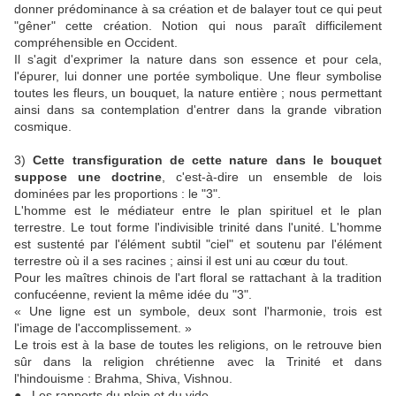
donner prédominance à sa création et de balayer tout ce qui peut
"gêner" cette création. Notion qui nous paraît difficilement
compréhensible en Occident.
Il s'agit d'exprimer la nature dans son essence et pour cela,
l'épurer, lui donner une portée symbolique. Une fleur symbolise
toutes les fleurs, un bouquet, la nature entière ; nous permettant
ainsi dans sa contemplation d'entrer dans la grande vibration
cosmique.
3)
Cette transfiguration de cette nature dans le bouquet
suppose une doctrine
, c'est-à-dire un ensemble de lois
dominées par les proportions : le "3".
L'homme est le médiateur entre le plan spirituel et le plan
terrestre. Le tout forme l'indivisible trinité dans l'unité. L'homme
est sustenté par l'élément subtil "ciel" et soutenu par l'élément
terrestre où il a ses racines ; ainsi il est uni au cœur du tout.
Pour les maîtres chinois de l'art floral se rattachant à la tradition
confucéenne, revient la même idée du "3".
« Une ligne est un symbole, deux sont l'harmonie, trois est
l'image de l'accomplissement. »
Le trois est à la base de toutes les religions, on le retrouve bien
sûr dans la religion chrétienne avec la Trinité et dans
l'hindouisme : Brahma, Shiva, Vishnou.
● Les rapports du plein et du vide.