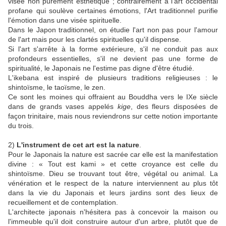
visée non purement esthétique ; contrairement à l'art occidental
profane qui soulève certaines émotions, l'Art traditionnel purifie
l'émotion dans une visée spirituelle.
Dans le Japon traditionnel, on étudie l'art non pas pour l'amour
de l'art mais pour les clartés spirituelles qu'il dispense.
Si l'art s'arrête à la forme extérieure, s'il ne conduit pas aux
profondeurs essentielles, s'il ne devient pas une forme de
spiritualité, le Japonais ne l'estime pas digne d'être étudié.
L'ikebana est inspiré de plusieurs traditions religieuses : le
shintoïsme, le taoïsme, le zen.
Ce sont les moines qui offraient au Bouddha vers le IXe siècle
dans de grands vases appelés
kige
, des fleurs disposées de
façon trinitaire, mais nous reviendrons sur cette notion importante
du trois.
2)
L'instrument de cet art est la nature
.
Pour le Japonais la nature est sacrée car elle est la manifestation
divine : « Tout est kami » et cette croyance est celle du
shintoïsme. Dieu se trouvant tout être, végétal ou animal. La
vénération et le respect de la nature interviennent au plus tôt
dans la vie du Japonais et leurs jardins sont des lieux de
recueillement et de contemplation.
L'architecte japonais n'hésitera pas à concevoir la maison ou
l'immeuble qu'il doit construire autour d'un arbre, plutôt que de