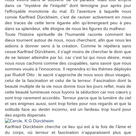
dans ce "mystère de l'iniquité" dont témoigne jour après jour
l'effroyable monotonie du mal. Et l'aventure à laquelle nous
convie Karlfried Dürckheim, c'est de raviver activement en nous
des traces de cette terre égarée afin qu'émergeant peu à peu
dans sa splendeur, elle éloigne de nous les figures du malheur.
Toute l'histoire spirituelle de l'humanité raconte comment les
dieux tournent autour de nous, nous cherchent, afin que nous les
aidions à donner sens à la création. Comme le répétera sans
cesse Karlfried Dürckheim, il s'agit moins de chercher le divin que
de se laisser atteindre par lui, car c'est lui qui nous désire, mais
nous nous cachons comme des coupables, sans savoir que nous
sommes voués à l'innocence. Il reprendra ici les thèmes déployés
par Rudolf Otto : le sacré s'approche de nous sous deux visages,
celui de la fascination et celui de la terreur. Fascination dont la
beauté multiple de la vie nous donne tous les jours reflet, mais de
cette beauté lumineuse nous fuyons la séduction car nos cœurs y
sont trop rarement accordés. Terreur parce que la lumière du ciel
et ses énigmes aussi, sont trop fortes pour nos regards et que la
solitude face au destin inconnu, est un fardeau trop lourd pour
des esprits dispersés.
Karlfried Dürckheim cherche ce lieu qui est à la fois de l'âme et
du corps, où terreur et fascination n'apparaissent plus que