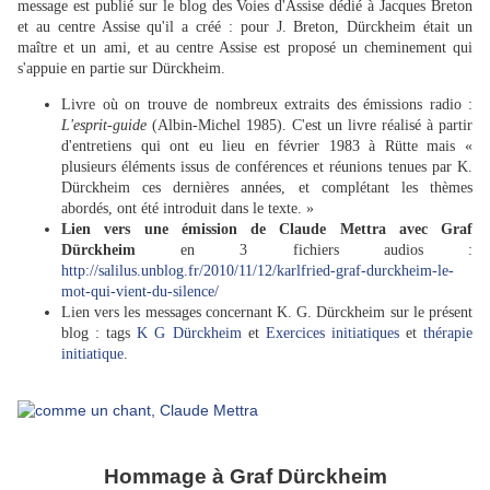
message est publié sur le blog des Voies d'Assise dédié à Jacques Breton
et au centre Assise qu'il a créé : pour J. Breton, Dürckheim était un
maître et un ami, et au centre Assise est proposé un cheminement qui
s'appuie en partie sur Dürckheim.
Livre où on trouve de nombreux extraits des émissions radio :
L'esprit-guide
(Albin-Michel 1985). C'est un livre réalisé à partir
d'entretiens qui ont eu lieu en février 1983 à Rütte mais «
plusieurs éléments issus de conférences et réunions tenues par K.
Dürckheim ces dernières années, et complétant les thèmes
abordés, ont été introduit dans le texte. »
Lien vers une émission de Claude Mettra avec Graf
Dürckheim
en 3 fichiers audios :
http://salilus.unblog.fr/2010/11/12/karlfried-graf-durckheim-le-
mot-qui-vient-du-silence/
Lien vers les messages concernant K. G. Dürckheim sur le présent
blog : tags
K G Dürckheim
et
Exercices initiatiques
et
thérapie
initiatique
.
Hommage à Graf Dürckheim