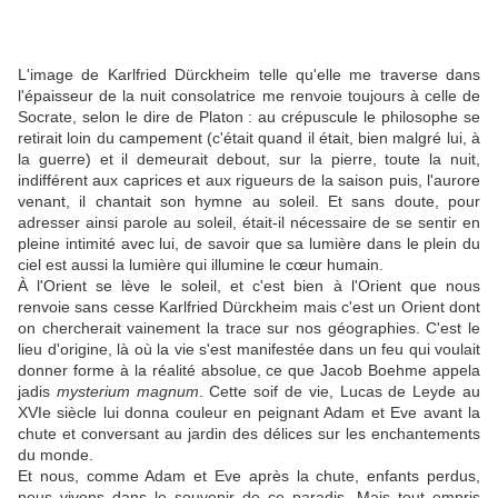
L'image de Karlfried Dürckheim telle qu'elle me traverse dans
l'épaisseur de la nuit consolatrice me renvoie toujours à celle de
Socrate, selon le dire de Platon : au crépuscule le philosophe se
retirait loin du campement (c'était quand il était, bien malgré lui, à
la guerre) et il demeurait debout, sur la pierre, toute la nuit,
indifférent aux caprices et aux rigueurs de la saison puis, l'aurore
venant, il chantait son hymne au soleil. Et sans doute, pour
adresser ainsi parole au soleil, était-il nécessaire de se sentir en
pleine intimité avec lui, de savoir que sa lumière dans le plein du
ciel est aussi la lumière qui illumine le cœur humain.
À l'Orient se lève le soleil, et c'est bien à l'Orient que nous
renvoie sans cesse Karlfried Dürckheim mais c'est un Orient dont
on chercherait vainement la trace sur nos géographies. C'est le
lieu d'origine, là où la vie s'est manifestée dans un feu qui voulait
donner forme à la réalité absolue, ce que Jacob Boehme appela
jadis
mysterium magnum
. Cette soif de vie, Lucas de Leyde au
XVIe siècle lui donna couleur en peignant Adam et Eve avant la
chute et conversant au jardin des délices sur les enchantements
du monde.
Et nous, comme Adam et Eve après la chute, enfants perdus,
nous vivons dans le souvenir de ce paradis. Mais tout empris