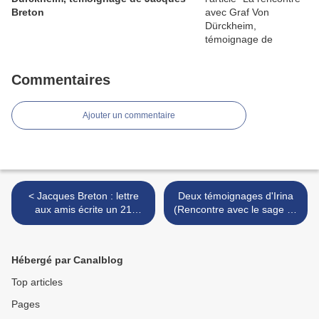
Breton
Commentaires
Ajouter un commentaire
< Jacques Breton : lettre
Deux témoignages d'Irina
aux amis écrite un 21
(Rencontre avec le sage de
décembre souhaitant que
la Forêt Noire ;
"chacun accepte d'entrer
Retrouvailles) suivis d'un
dans une ère nouvelle"
poème, parus dans Voix
Hébergé par Canalblog
d'Assise >
Top articles
Pages