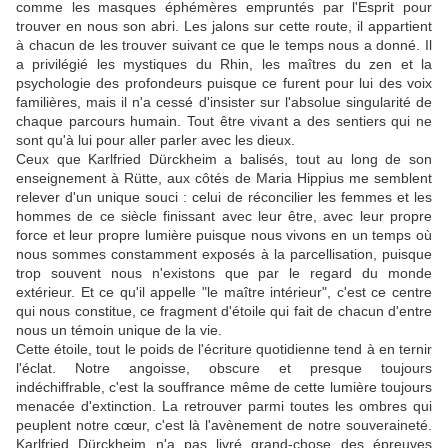
comme les masques éphémères empruntés par l'Esprit pour
trouver en nous son abri. Les jalons sur cette route, il appartient
à chacun de les trouver suivant ce que le temps nous a donné. Il
a privilégié les mystiques du Rhin, les maîtres du zen et la
psychologie des profondeurs puisque ce furent pour lui des voix
familières, mais il n'a cessé d'insister sur l'absolue singularité de
chaque parcours humain. Tout être vivant a des sentiers qui ne
sont qu'à lui pour aller parler avec les dieux.
Ceux que Karlfried Dürckheim a balisés, tout au long de son
enseignement à Rütte, aux côtés de Maria Hippius me semblent
relever d'un unique souci : celui de réconcilier les femmes et les
hommes de ce siècle finissant avec leur être, avec leur propre
force et leur propre lumière puisque nous vivons en un temps où
nous sommes constamment exposés à la parcellisation, puisque
trop souvent nous n'existons que par le regard du monde
extérieur. Et ce qu'il appelle "le maître intérieur", c'est ce centre
qui nous constitue, ce fragment d'étoile qui fait de chacun d'entre
nous un témoin unique de la vie.
Cette étoile, tout le poids de l'écriture quotidienne tend à en ternir
l'éclat. Notre angoisse, obscure et presque toujours
indéchiffrable, c'est la souffrance même de cette lumière toujours
menacée d'extinction. La retrouver parmi toutes les ombres qui
peuplent notre cœur, c'est là l'avènement de notre souveraineté.
Karlfried Dürckheim n'a pas livré grand-chose des épreuves