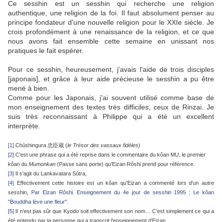
Ce sesshin est un sesshin qui recherche une religion
authentique, une religion de la foi. Il faut absolument penser au
principe fondateur d'une nouvelle religion pour le XXIe siècle. Je
crois profondément à une renaissance de la religion, et ce que
nous avons fait ensemble cette semaine en unissant nos
pratiques le fait espérer.
Pour ce sesshin, heureusement, j'avais l'aide de trois disciples
[japonais], et grâce à leur aide précieuse le sesshin a pu être
mené à bien.
Comme pour les Japonais, j'ai souvent utilisé comme base de
mon enseignement des textes très difficiles, ceux de Rinzai. Je
suis très reconnaissant à Philippe qui a été un excellent
interprète.
[1]
Chūshingura 忠臣蔵 (
le Trésor
des vassaux
fidèles
)
[2]
C'est une phrase qui a été reprise dans le commentaire du kôan MU, le premier
kôan du
Mumonkan
(Passe sans porte) qu'Eizan Rôshi prend pour référence.
[3]
Il s'agit du Lankavatara Sūtra,
[4]
Effectivement cette histoire est un kôan qu'Eizan a commenté lors d'un autre
sesshin,
Par Eizan Rôshi. Enseignement du 4e jour de sesshin 1995 : Le kôan
"Bouddha lève une fleur"
.
[5]
Il n'est pas sûr que Kyodo soit effectivement son nom… C'est simplement ce qui a
été entendu par la personne qui a transcrit l'enseignement d'Eizan.