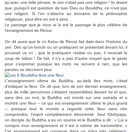
qu'avec une telle phrase, le zen n'était pas une religion ! Ils disent
que, puisqu'il est question de tuer Dieu ou Bouddha, ce n'est pas
une religion. Si l'on s'attache au domaine de la philosophie
religieuse, peut-être en est-il ainsi…
Le passage que je vous ai lu est le passage le plus célèbre de
l'enseignement de Rinzai.
On dit aussi que le cri
Katsu
de Rinzai fait date dans l'histoire du
zen. Dès qu'un bonze ou un pratiquant se présentait devant lui, il
poussait ce cri ; que le pratiquant réalise ou pas, il recevait le
coup de bâton ! De fait, il n'y a pas d'autre moyen que le geste
pour s'exprimer puisque les mots ne servent à rien, que les
paroles ne décrivent plus.
L'enseignement ultime du Buddha, au-delà des mots, c'était
d'indiquer la fleur. On dit que, lors de son dernier enseignement,
plus de mille personnes s'étaient rassemblées devant lui et que,
sans dire un mot, le Buddha est monté sur une estrade et a
montré une fleur – ce qui est enseignement ultime le plus grand
–; presque tout le monde a regardé cette fleur sans rien
comprendre, l'esprit complètement désorienté. Seul Kâshyapa,
un disciple du Buddha a eu un sourire et le Buddha a dit : « Lui a
compris mon enseignement et il est à même de transmettre. »
Cet enseignement est conservé dans un sûtra très célèbre
.
[3]