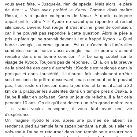
vous avez faite. » Jusque-là, rien de spécial. Mais alors, le père
de dire : « Vous avez proféré le
Katsu
. Comme disait maître
Rinzai, il y a quatre catégories de
Katsu
. À quelle catégorie
appartient le vôtre ? » Kyodo ne savait que répondre et restait
silencieux. Devenu tout rouge, il s'est incliné, plein de confusion,
car il ne pouvait pas répondre à cette question. Alors le père a
pris le pâton qui se trouvait devant lui et a frappé Kyodo : « Quel
bonze aveugle, au cœur ignorant. Est-ce qu'avec des funérailles
conduites par un bonze aussi aveugle, ma fille pourra vraiment
renaître dans une bonne condition ? » Le sang coulait sur le
visage de Kyodo. Toujours pas de réponse… Et là, on a la preuve
de la sincérité des gens d'autrefois : Kyodo s'est replongé dans la
pratique et dans l'austérité. Il lui aurait fallu absolument arrêter
ses fonctions de prêtre desservant, mais comme il ne le pouvait
pas, il est resté en fonction dans la journée, et la nuit il allait à 20
km de là pratiquer les austérités dans un temple près d'Osaka, à
l'aube il allait en
dokusan
. Sans un jour de relâche, il a fait cela
pendant 10 ans. On dit qu'il est devenu un très grand maître zen
– si vous voulez enseigner, il vous faut avoir une vie
d'expérience.
On imagine Kyodo le soir, après une journée de labeur, se
rendant à pied au temple faire zazen pendant la nuit, puis aller en
dokusan
à l'aube et retourner dans son temple pour assurer son