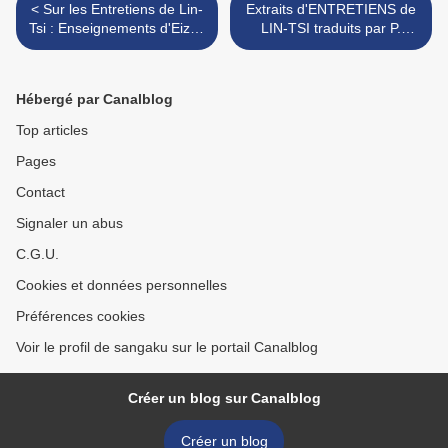
< Sur les Entretiens de Lin-
Extraits d'ENTRETIENS de
Tsi : Enseignements d'Eizan
LIN-TSI traduits par P.
Rôshi en sesshin à Tôkyô.
Demiéville, dont 5
Jour 5. La vue juste selon
commentés par Eizan Rôshi
Rinzai
dans d'autres messages >
Hébergé par Canalblog
Top articles
Pages
Contact
Signaler un abus
C.G.U.
Cookies et données personnelles
Préférences cookies
Voir le profil de sangaku sur le portail Canalblog
Créer un blog sur Canalblog
Créer un blog