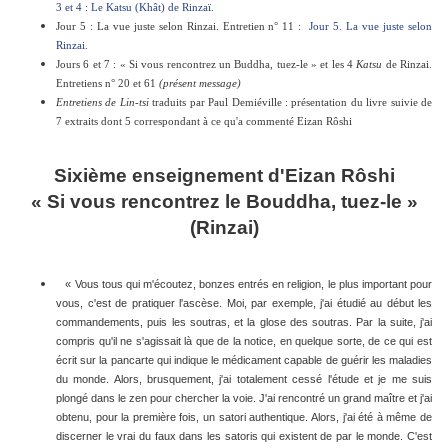
3 et 4 : Le Katsu (Khât) de Rinzaï
.
Jour 5 : La vue juste selon Rinzai. Entretien n° 11 :
Jour 5. La vue juste selon
Rinzai
.
Jours 6 et 7 : « Si vous rencontrez un Buddha, tuez-le » et les 4
Katsu
de Rinzai.
Entretiens n° 20 et 61
(présent message)
Entretiens de Lin-tsi
traduits par Paul Demiéville : présentation du livre suivie de
7 extraits dont 5 correspondant à ce qu'a commenté Eizan Rôshi
Sixième enseignement d'Eizan Rôshi
« Si vous rencontrez le Bouddha, tuez-le »
(Rinzai)
« Vous tous qui m'écoutez, bonzes entrés en religion, le plus important pour
vous, c'est de pratiquer l'ascèse. Moi, par exemple, j'ai étudié au début les
commandements, puis les soutras, et la glose des soutras. Par la suite, j'ai
compris qu'il ne s'agissait là que de la notice, en quelque sorte, de ce qui est
écrit sur la pancarte qui indique le médicament capable de guérir les maladies
du monde. Alors, brusquement, j'ai totalement cessé l'étude et je me suis
plongé dans le zen pour chercher la voie. J'ai rencontré un grand maître et j'ai
obtenu, pour la première fois, un satori authentique. Alors, j'ai été à même de
discerner le vrai du faux dans les satoris qui existent de par le monde. C'est