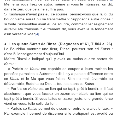
Même si vous lisez ce sûtra, même si vous le mûrissez, on dit,
dans le zen, que cela ne suffira pas.
Si Kâshyapa n'avait pas eu ce sourire, pensez-vous que la loi du
bouddhisme aurait pu se transmettre ? Supposons autre chose :
si toute l'assemblée avait eu ce sourire, comment l'enseignement
aurait-il été transmis ? Autrement dit, vous avez là le fondement
d'un véritable kôan
.
[4]
● Les quatre
Katsu
de Rinzai (Diagnoses n° 61, T. 504 a, 26)
Le Bouddha montrait une fleur, Rinzai pousser son cri
Katsu
:
c'est là l'enseignement d'aujourd'hui.
Maître Rinzai a indiqué qu'il y avait au moins quatre sortes de
Katsu
:
– « Parfois ce
Katsu
est capable de couper à leurs racines les
pensées parasites. » Autrement dit il n'y a pas de différence entre
ce
Katsu
et le Mu que vous faites. Bien ou mal, favorable ou
défavorable, Buddha ou Dieu… tout est dans ce
Katsu
.
– « Parfois ce
Katsu
est un lion qui se tapit, prêt à bondir. » Il faut
absolument que vous fassiez un zazen semblable au lion qui se
tapit prêt à bondir. Si vous faites un zazen juste, une grande force
vient en vous, telle celle du lion.
– « Parfois ce
Katsu
permet de discerner entre le vrai et le faux. »
Par exemple il permet de discerner si le pratiquant est éveillé ou