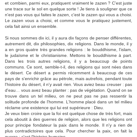
et combien, parmi eux, pratiquent vraiment le zazen ? C'est juste
une trace sur le sol en quelque sorte ! Je tiens à souligner que ce
n'est pas vous qui faites le zazen, c'est le zazen qui vous a choisi.
Le zazen vous a choisi, et comme vous le pratiquez justement,
cela fait ainsi un ensemble.
Si nous sommes dix ici, il y aura dix façons de penser différentes,
autrement dit, dix philosophies, dix religions. Dans le monde, il y
a en gros quatre très grandes religions : le bouddhisme, l'islam,
le judaïsme et le christianisme. Mettons le bouddhisme à part.
Dans les trois autres religions, il y a beaucoup de points
communs. Ce sont, semble-t-il, des religions qui sont nées dans
le désert. Ce désert a permis récemment à beaucoup de ces
pays de s'enrichir grâce au pétrole, mais autrefois, pendant toute
l'histoire du désert, il n'y avait rien. Vous aviez beau creuser : pas
d'eau… vous avez beau planter : pas de végétation. Quand on se
trouve dans un tel milieu, on ne peut pas ne pas ressentir la
solitude profonde de l'homme. L'homme placé dans un tel milieu
réclame une existence qui lui est supérieure : Dieu.
Je veux bien croire que la foi est quelque chose de très fort, mais
cela aboutit à des guerres de religion, alors que les religions ont
pour principe fondateur la paix dans le monde. Il n'y a rien de
plus contradictoires que cela. Pour chercher la paix, on fait la
guerre : c'est l'histoire humaine.