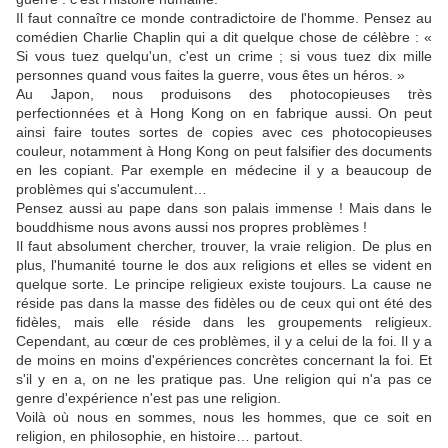
Il faut connaître ce monde contradictoire de l'homme. Pensez au
comédien Charlie Chaplin qui a dit quelque chose de célèbre : «
Si vous tuez quelqu'un, c'est un crime ; si vous tuez dix mille
personnes quand vous faites la guerre, vous êtes un héros. »
Au Japon, nous produisons des photocopieuses très
perfectionnées et à Hong Kong on en fabrique aussi. On peut
ainsi faire toutes sortes de copies avec ces photocopieuses
couleur, notamment à Hong Kong on peut falsifier des documents
en les copiant. Par exemple en médecine il y a beaucoup de
problèmes qui s'accumulent…
Pensez aussi au pape dans son palais immense ! Mais dans le
bouddhisme nous avons aussi nos propres problèmes !
Il faut absolument chercher, trouver, la vraie religion. De plus en
plus, l'humanité tourne le dos aux religions et elles se vident en
quelque sorte. Le principe religieux existe toujours. La cause ne
réside pas dans la masse des fidèles ou de ceux qui ont été des
fidèles, mais elle réside dans les groupements religieux.
Cependant, au cœur de ces problèmes, il y a celui de la foi. Il y a
de moins en moins d'expériences concrètes concernant la foi. Et
s'il y en a, on ne les pratique pas. Une religion qui n'a pas ce
genre d'expérience n'est pas une religion.
Voilà où nous en sommes, nous les hommes, que ce soit en
religion, en philosophie, en histoire… partout.