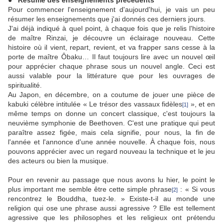
Pour commencer l'enseignement d'aujourd'hui, je vais un peu
résumer les enseignements que j'ai donnés ces derniers jours.
J'ai déjà indiqué à quel point, à chaque fois que je relis l'histoire
de maître Rinzai, je découvre un éclairage nouveau. Cette
histoire où il vient, repart, revient, et va frapper sans cesse à la
porte de maître Ôbaku… Il faut toujours lire avec un nouvel œil
pour apprécier chaque phrase sous un nouvel angle. Ceci est
aussi valable pour la littérature que pour les ouvrages de
spiritualité.
Au Japon, en décembre, on a coutume de jouer une pièce de
kabuki célèbre intitulée « Le trésor des vassaux fidèles
», et en
[1]
même temps on donne un concert classique, c'est toujours la
neuvième symphonie de Beethoven. C'est une pratique qui peut
paraître assez figée, mais cela signifie, pour nous, la fin de
l'année et l'annonce d'une année nouvelle. À chaque fois, nous
pouvons apprécier avec un regard nouveau la technique et le jeu
des acteurs ou bien la musique.
Pour en revenir au passage que nous avons lu hier, le point le
plus important me semble être cette simple phrase
: « Si vous
[2]
rencontrez le Bouddha, tuez-le. » Existe-t-il au monde une
religion qui ose une phrase aussi agressive ? Elle est tellement
agressive que les philosophes et les religieux ont prétendu