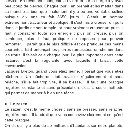
service. En revenant il longeait la rivière et sur la berge il y avait
beaucoup de pierres. Chaque jour il en prenait et les mettait dans
sa manche si bien que finalement, il y a eu une véritable colline
puisque dix ans ça fait 3650 jours ! C'était un homme
extrêmement travailleur et appliqué. Il s'est mis à creuser un puits
dans le jardin de son temple, or pour vraiment creuser un puits, il
faut y consacrer toute son énergie : plus on creuse, plus on
s'enfonce, plus il faut pratiquer de reprises pour pouvoir
remonter. Il paraît que le plus difficile est de pratiquer ces mains
courantes. Et il enfonçait les pierres ramassées en chemin dans
les trous. Il faisait cela chaque jour. Le plus important dans cette
histoire, c'est la régularité avec laquelle il faisait cette
construction.
Jacques Breton, quand vous étiez jeune, il paraît que vous étiez
bûcheron. Un bûcheron doit travailler régulièrement et sans
relâche, s'il le fait trop vite, il se blesse… Il faut une pratique
régulière constante et sans précipitation, c'est la seule méthode
qui permet de mener à bien une tâche.
●
Le zazen.
Le zazen, c'est la même chose : sans se presser, sans relâche,
régulièrement. Il faudrait que vous conceviez clairement ce qu'est
cette pratique.
On dit qu'il y a plus de six milliards d'habitants sur notre planète,