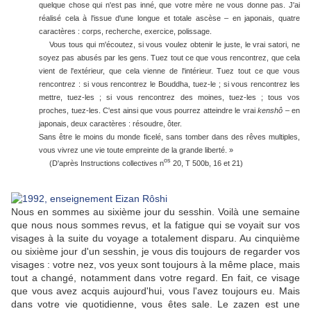
quelque chose qui n'est pas inné, que votre mère ne vous donne pas. J'ai
réalisé cela à l'issue d'une longue et totale ascèse – en japonais, quatre
caractères : corps, recherche, exercice, polissage.
Vous tous qui m'écoutez, si vous voulez obtenir le juste, le vrai satori, ne
soyez pas abusés par les gens. Tuez tout ce que vous rencontrez, que cela
vient de l'extérieur, que cela vienne de l'intérieur. Tuez tout ce que vous
rencontrez : si vous rencontrez le Bouddha, tuez-le ; si vous rencontrez les
mettre, tuez-les ; si vous rencontrez des moines, tuez-les ; tous vos
proches, tuez-les. C'est ainsi que vous pourrez atteindre le vrai
kenshô
– en
japonais, deux caractères : résoudre, ôter.
Sans être le moins du monde ficelé, sans tomber dans des rêves multiples,
vous vivrez une vie toute empreinte de la grande liberté. »
os
(D'après Instructions collectives n
20, T 500b, 16 et 21)
Nous en sommes au sixième jour du sesshin. Voilà une semaine
que nous nous sommes revus, et la fatigue qui se voyait sur vos
visages à la suite du voyage a totalement disparu. Au cinquième
ou sixième jour d'un sesshin, je vous dis toujours de regarder vos
visages : votre nez, vos yeux sont toujours à la même place, mais
tout a changé, notamment dans votre regard. En fait, ce visage
que vous avez acquis aujourd'hui, vous l'avez toujours eu. Mais
dans votre vie quotidienne, vous êtes sale. Le zazen est une