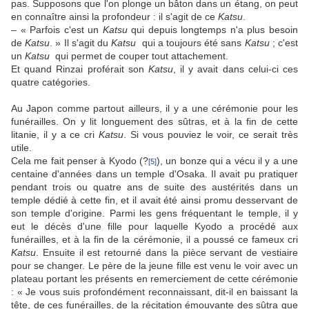
pas. Supposons que l'on plonge un bâton dans un étang, on peut
en connaître ainsi la profondeur : il s'agit de ce
Katsu
.
– « Parfois c'est un
Katsu
qui depuis longtemps n'a plus besoin
de
Katsu
. » Il s'agit du
Katsu
qui a toujours été sans
Katsu
; c'est
un
Katsu
qui permet de couper tout attachement.
Et quand Rinzai proférait son
Katsu
, il y avait dans celui-ci ces
quatre catégories.
Au Japon comme partout ailleurs, il y a une cérémonie pour les
funérailles. On y lit longuement des sûtras, et à la fin de cette
litanie, il y a ce cri
Katsu
. Si vous pouviez le voir, ce serait très
utile.
Cela me fait penser à Kyodo (?
), un bonze qui a vécu il y a une
[5]
centaine d'années dans un temple d'Osaka. Il avait pu pratiquer
pendant trois ou quatre ans de suite des austérités dans un
temple dédié à cette fin, et il avait été ainsi promu desservant de
son temple d'origine. Parmi les gens fréquentant le temple, il y
eut le décès d'une fille pour laquelle Kyodo a procédé aux
funérailles, et à la fin de la cérémonie, il a poussé ce fameux cri
Katsu
. Ensuite il est retourné dans la pièce servant de vestiaire
pour se changer. Le père de la jeune fille est venu le voir avec un
plateau portant les présents en remerciement de cette cérémonie
: « Je vous suis profondément reconnaissant, dit-il en baissant la
tête, de ces funérailles, de la récitation émouvante des sûtra que