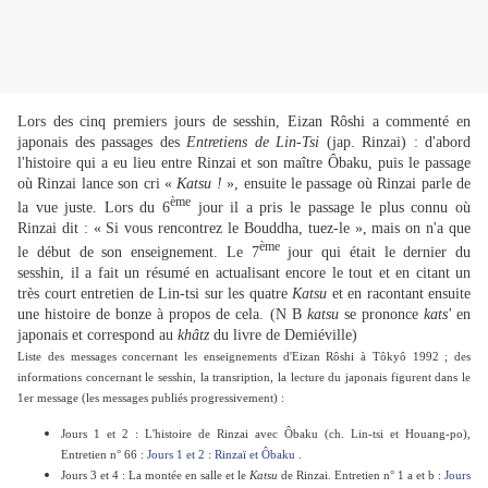
Lors des cinq premiers jours de sesshin, Eizan Rôshi a commenté en
japonais des passages des
Entretiens de Lin-Tsi
(jap. Rinzai) : d'abord
l'histoire qui a eu lieu entre Rinzai et son maître Ôbaku, puis le passage
où Rinzai lance son cri «
Katsu !
», ensuite le passage où Rinzai parle de
ème
la vue juste. Lors du 6
jour il a pris le passage le plus connu où
Rinzai dit : « Si vous rencontrez le Bouddha, tuez-le », mais on n'a que
ème
le début de son enseignement. Le 7
jour qui était le dernier du
sesshin, il a fait un résumé en actualisant encore le tout et en citant un
très court entretien de Lin-tsi sur les quatre
Katsu
et en racontant ensuite
une histoire de bonze à propos de cela. (N B
katsu
se prononce
kats'
en
japonais et correspond au
khâtz
du livre de Demiéville)
Liste des messages concernant les enseignements d'Eizan Rôshi à Tôkyô 1992 ;
des
informations concernant le sesshin, la transription, la lecture du japonais figurent dans le
1er message (les messages
publiés progressivement) :
Jours 1 et 2 : L'histoire de Rinzai avec Ôbaku (ch. Lin-tsi et Houang-po),
Entretien n° 66 :
Jours 1 et 2 : Rinzaï et Ôbaku
.
Jours 3 et 4 : La montée en salle et le
Katsu
de Rinzai. Entretien n° 1 a et b :
Jours