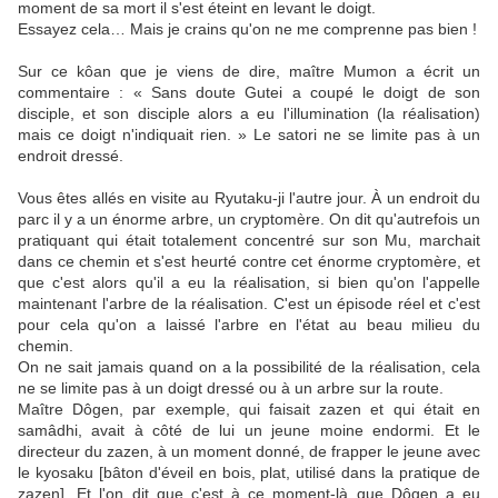
moment de sa mort il s'est éteint en levant le doigt.
Essayez cela… Mais je crains qu'on ne me comprenne pas bien !
Sur ce kôan que je viens de dire, maître Mumon a écrit un
commentaire : « Sans doute Gutei a coupé le doigt de son
disciple, et son disciple alors a eu l'illumination (la réalisation)
mais ce doigt n'indiquait rien. » Le satori ne se limite pas à un
endroit dressé.
Vous êtes allés en visite au Ryutaku-ji l'autre jour. À un endroit du
parc il y a un énorme arbre, un cryptomère. On dit qu'autrefois un
pratiquant qui était totalement concentré sur son Mu, marchait
dans ce chemin et s'est heurté contre cet énorme cryptomère, et
que c'est alors qu'il a eu la réalisation, si bien qu'on l'appelle
maintenant l'arbre de la réalisation. C'est un épisode réel et c'est
pour cela qu'on a laissé l'arbre en l'état au beau milieu du
chemin.
On ne sait jamais quand on a la possibilité de la réalisation, cela
ne se limite pas à un doigt dressé ou à un arbre sur la route.
Maître Dôgen, par exemple, qui faisait zazen et qui était en
samâdhi, avait à côté de lui un jeune moine endormi. Et le
directeur du zazen, à un moment donné, de frapper le jeune avec
le kyosaku [bâton d'éveil en bois, plat, utilisé dans la pratique de
zazen]. Et l'on dit que c'est à ce moment-là que Dôgen a eu