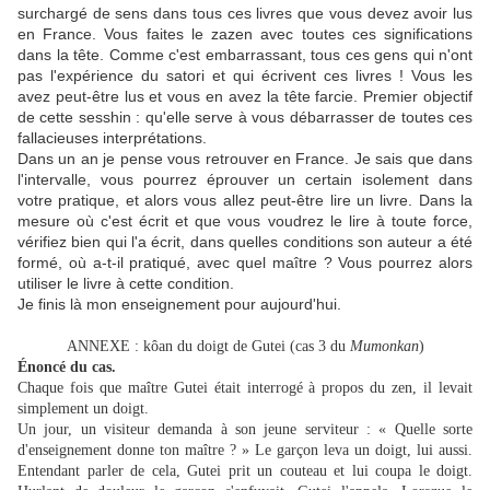
surchargé de sens dans tous ces livres que vous devez avoir lus
en France. Vous faites le zazen avec toutes ces significations
dans la tête. Comme c'est embarrassant, tous ces gens qui n'ont
pas l'expérience du satori et qui écrivent ces livres ! Vous les
avez peut-être lus et vous en avez la tête farcie. Premier objectif
de cette sesshin : qu'elle serve à vous débarrasser de toutes ces
fallacieuses interprétations.
Dans un an je pense vous retrouver en France. Je sais que dans
l'intervalle, vous pourrez éprouver un certain isolement dans
votre pratique, et alors vous allez peut-être lire un livre. Dans la
mesure où c'est écrit et que vous voudrez le lire à toute force,
vérifiez bien qui l'a écrit, dans quelles conditions son auteur a été
formé, où a-t-il pratiqué, avec quel maître ? Vous pourrez alors
utiliser le livre à cette condition.
Je finis là mon enseignement pour aujourd'hui.
ANNEXE : kôan du doigt de Gutei (cas 3 du
Mumonkan
)
Énoncé du cas.
Chaque fois que maître Gutei était interrogé à propos du zen, il levait
simplement un doigt.
Un jour, un visiteur demanda à son jeune serviteur : « Quelle sorte
d'enseignement donne ton maître ? » Le garçon leva un doigt, lui aussi.
Entendant parler de cela, Gutei prit un couteau et lui coupa le doigt.