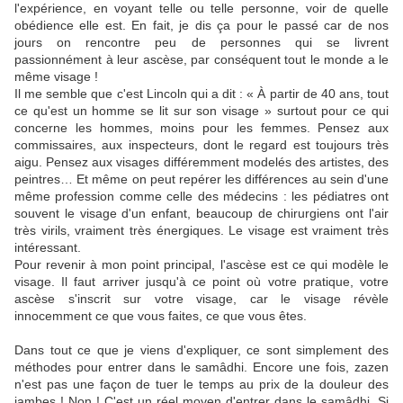
l'expérience, en voyant telle ou telle personne, voir de quelle
obédience elle est. En fait, je dis ça pour le passé car de nos
jours on rencontre peu de personnes qui se livrent
passionnément à leur ascèse, par conséquent tout le monde a le
même visage !
Il me semble que c'est Lincoln qui a dit : « À partir de 40 ans, tout
ce qu'est un homme se lit sur son visage » surtout pour ce qui
concerne les hommes, moins pour les femmes. Pensez aux
commissaires, aux inspecteurs, dont le regard est toujours très
aigu. Pensez aux visages différemment modelés des artistes, des
peintres… Et même on peut repérer les différences au sein d'une
même profession comme celle des médecins : les pédiatres ont
souvent le visage d'un enfant, beaucoup de chirurgiens ont l'air
très virils, vraiment très énergiques. Le visage est vraiment très
intéressant.
Pour revenir à mon point principal, l'ascèse est ce qui modèle le
visage. Il faut arriver jusqu'à ce point où votre pratique, votre
ascèse s'inscrit sur votre visage, car le visage révèle
innocemment ce que vous faites, ce que vous êtes.
Dans tout ce que je viens d'expliquer, ce sont simplement des
méthodes pour entrer dans le samâdhi. Encore une fois, zazen
n'est pas une façon de tuer le temps au prix de la douleur des
jambes ! Non ! C'est un réel moyen d'entrer dans le samâdhi. Si