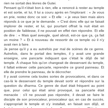
rien ne sortait des lèvres de Gutei.
Pensant qu'il n'était bon à rien, elle a renoncé à rester au temple
et est sortie, et lui, Il lui a couru après en l'implorant : « Je vous
en prie, restez donc ce soir. » Et elle : « je veux bien mais alors
réponds à ce que je te demande. » C'est donc elle qui se faisait
implorer de rester, et lui, qui pourtant offrait la nuit était en
position de faiblesse, il ne pouvait en effet rien répondre. Et elle
de dire : « Mais quel aveugle, quel abruti, est-ce que ça, ça fait
un moine ? » Et à nouveau de ressortir de ce temple où il n'y
avait rien à faire.
Je pense qu'il y a eu autrefois par mal de scènes de ce genre.
Autrefois, dans le portail des temples, il y avait une grande
enseigne, une pancarte indiquant que c'était le dôjô de tel
temple. À chaque fois qu'on changeait de desservant du temple,
il fallait enlever cette pancarte, reprendre ce grand panneau. Et
elle de prendre le panneau, de le décrocher.
Il y avait comme cela toutes sortes de provocations, et dans ce
cas-là le desservant du temple devait sortir et répondre sur la
question du dharma. Ce genre de duel était fréquent au point
que, pour celui qui était ainsi provoqué, sa pancarte était
menacée : s'il ne pouvait pas répondre, il devait se faire le
disciple de son provocateur, provocateur qui, en cas de succès,
s'appropriait le temple et s'y installait, en faisait son dôjô, et