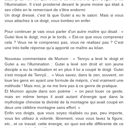
l'illumination. Il s'est prosterné devant le jeune moine qui était à
ses côtés en le remerciant de s'être endormi.
Un doigt dressé, c'est là que Guteï a eu le satori. Mais si vous
vous attachez à ce doigt, vous tombez en enfer.
Pour continuer je vais vous parler d'un autre maître qui disait : «
Gutei lève le doigt, moi je le tords. » Est-ce que vous comprenez
cela ? Vous ne le comprenez pas, vous ne réalisez pas ? C'est
une très belle réponse qu'a apporté ce maître au kôan.
Nouveau commentaire de Mumon : « Tenryu a levé le doigt et
Gutei a eu l'illumination ; Gutei a levé son droit et son jeune
disciple a eu la réalisation et en plus il lui a coupé le doigt. Gutei
s'est moqué de Tenryû… » Vous savez, dans le zen, souvent, on
loue les gens en ayant une formule de mépris, c'est vraiment une
méthode ! Mais moi, je ne me livre pas à ce genre de pratique.
Et Mumon ajoute dans son poème : « on peut louer ce geste,
mais en même temps il avait autant d'énergie que dans la
mythologie chinoise la divinité de la montagne qui avait coupé en
deux une célèbre montagne sans effort. »
Enfin vos doigts, que vous soyez réalisés ou pas, peu importe,
vous les utilisez à volonté, librement, vous vous lavez la figure,
etc., et ce travail, cette énergie, en quoi est-elle différente de ce