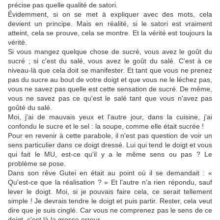
précise pas quelle qualité de satori.
Évidemment, si on se met à expliquer avec des mots, cela
devient un principe. Mais en réalité, si le satori est vraiment
atteint, cela se prouve, cela se montre. Et la vérité est toujours la
vérité.
Si vous mangez quelque chose de sucré, vous avez le goût du
sucré ; si c'est du salé, vous avez le goût du salé. C'est à ce
niveau-là que cela doit se manifester. Et tant que vous ne prenez
pas du sucre au bout de votre doigt et que vous ne le léchez pas,
vous ne savez pas quelle est cette sensation de sucré. De même,
vous ne savez pas ce qu'est le salé tant que vous n'avez pas
goûté du salé.
Moi, j'ai de mauvais yeux et l'autre jour, dans la cuisine, j'ai
confondu le sucre et le sel : la soupe, comme elle était sucrée !
Pour en revenir à cette parabole, il n'est pas question de voir un
sens particulier dans ce doigt dressé. Lui qui tend le doigt et vous
qui fait le MU, est-ce qu'il y a le même sens ou pas ? Le
problème se pose.
Dans son rêve Gutei en était au point où il se demandait : «
Qu'est-ce que la réalisation ? » Et l'autre n'a rien répondu, sauf
lever le doigt. Moi, si je pouvais faire cela, ce serait tellement
simple ! Je devrais tendre le doigt et puis partir. Rester, cela veut
dire que je suis cinglé. Car vous ne comprenez pas le sens de ce
doigt, c'est là la grosse erreur.