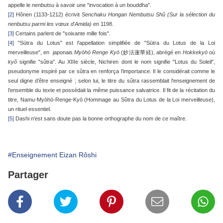
appelle le
nenbutsu
à savoir une "invocation à un bouddha".
[2]
Hônen (1133-1212) écrivit
Senchaku Hongan Nembutsu Shû
(Sur la sélection du
nenbutsu parmi les vœux d'Amida)
en 1198.
[3]
Certains parlent de "soixante mille fois".
[4]
"Sūtra du Lotus" est l'appellation simplifiée de "Sūtra du Lotus de la Loi
merveilleuse", en japonais
Myōhō Renge Kyō
(妙法蓮華経), abrégé en
Hokkekyō
où
kyô
signifie "sûtra". Au XIIIe siècle, Nichiren dont le nom signifie "Lotus du Soleil",
pseudonyme inspiré par ce sûtra en renforça l’importance. Il le considérait comme le
seul digne d’être enseigné ; selon lui, le titre du sûtra rassemblait l'enseignement de
l’ensemble du texte et possédait la même puissance salvatrice. Il fit de la récitation du
titre, Namu-Myōhō-Renge-Kyō (Hommage au Sûtra du Lotus de la Loi merveilleuse),
un rituel essentiel.
[5]
Dashi n'est sans doute pas la bonne orthographe du nom de ce maître.
#Enseignement Eizan Rôshi
Partager