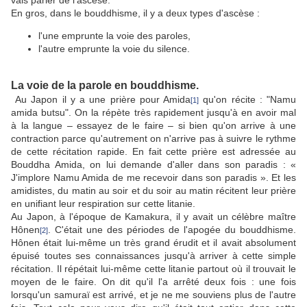
vais parler de l'ascèse.
En gros, dans le bouddhisme, il y a deux types d'ascèse :
l'une emprunte la voie des paroles,
l'autre emprunte la voie du silence.
La voie de la parole en bouddhisme.
Au Japon il y a une prière pour Amida
qu'on récite : "Namu
[1]
amida butsu". On la répète très rapidement jusqu'à en avoir mal
à la langue – essayez de le faire – si bien qu'on arrive à une
contraction parce qu'autrement on n'arrive pas à suivre le rythme
de cette récitation rapide. En fait cette prière est adressée au
Bouddha Amida, on lui demande d'aller dans son paradis : «
J'implore Namu Amida de me recevoir dans son paradis ». Et les
amidistes, du matin au soir et du soir au matin récitent leur prière
en unifiant leur respiration sur cette litanie.
Au Japon, à l'époque de Kamakura, il y avait un célèbre maître
Hônen
. C'était une des périodes de l'apogée du bouddhisme.
[2]
Hônen était lui-même un très grand érudit et il avait absolument
épuisé toutes ses connaissances jusqu'à arriver à cette simple
récitation. Il répétait lui-même cette litanie partout où il trouvait le
moyen de le faire. On dit qu'il l'a arrêté deux fois : une fois
lorsqu'un samuraï est arrivé, et je ne me souviens plus de l'autre