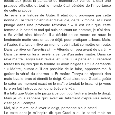
foulait aux pieds la pancarte du malheureux vaincu. C'était une
pratique officielle, et tout le monde était pénétré de l'importance
de cette pratique.
Je reviens à histoire de Gutei. Il était donc provoqué par cette
nonne qui le traitait d'abruti et d'aveugle, de faux moine, et il s'est
plongé dans une profonde réflexion : « Il est clair que cette
femme a le satori et moi qui suis pourtant un homme, je n'ai rien.
» Sa virilité ainsi blessée, il a décidé de se mettre en route le
lendemain matin vers un autre dôjô, pour pratiquer ailleurs. Mais,
à l'aube, il a fait un rêve au moment où il allait se mettre en route.
Dans ce rêve on l'avertissait : « Attends un peu avant de partir. »
Dans ce rêve on lui a révélé la venue d'un autre maître. Dans ce
rêve maître Tenryu s'est révélé, et Gutei lui a parlé en lui répétant
toutes les injures que la femme lui avait infligées. Et il a demandé
: « Maître, autant qu'il est possible de le faire, apprenez-moi à
goûter la vérité du dharma. » Et maître Tenryu ne répondit rien
mais leva le bras et étendit le doigt. C'est alors que Gutei a goûté
le satori au moment exact où le maître tendait le bras. Ici je vous
livre en fait l'introduction qui précède le kôan.
Il a fallu que Gutei aille jusqu'à ce point où l'autre a tendu le doigt.
Mais je vous rappelle qu'il avait eu tellement d'épreuves avant,
c'est ça qui compte.
Moi, si je m'amuse à lever le doigt, personne n'a le satori !
Le texte dont je m'inspire dit que Gutei a eu le satori mais ne