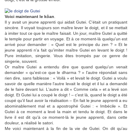
Voici maintenant le kôan
.
Il y avait un jeune apprenti qui aidait Gutei. C'était un pratiquant
sincère. Il voyait toujours son maître lever le doigt, et il se mettait
à imiter tout ce que le maître faisait. Un jour, maître Guteï a quitté
le temple pour partir en voyage. Et à ce moment-là quelqu'un est
arrivé pour demander : « Quel est le principe du zen ? » Et le
jeune apprenti n'a fait qu'imiter maître Gutei en levant le doigt !
Pure imitation, singerie. Vous êtes trompés par ce genre de
singerie, souvent.
Or maître Gutei a entendu dire que quand quelqu'un venait
demander « qu'est-ce que le dharma ? » l'autre répondait sans
rien dire, sans faiblesse : « Voilà » et levait le doigt. Gutei a voulu
savoir de quelle manière l'autre levait le doigt et il lui a demandé
de le faire devant lui. L'autre a dit « Comme cela » et a levé son
doigt. Et Gutei lui a coupé le doigt ! – c'est là, quand le doigt a été
coupé qu'il faut avoir la réalisation – En fait le jeune apprenti a eu
abominablement mal et a apostrophé Gutei : « Imbécile ». Et
Gutei à ce moment a levé la main et tendu le doigt. Et dans le
livre il est dit qu'à ce moment-là le jeune apprenti, dans cette
douleur, a réalisé le satori.
Me voici maintenant à la fin de la vie de Gutei. On dit qu'au