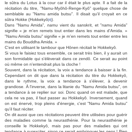
le sûtra du Lotus à la cour car il était le plus apte. Il a fait de la
récitation du titre, "Namu-Myôhô-Renge-Kyô" quelque chose de
semblable au "Namu amida butsu". Il disait qu'il croyait en ce
sûtra Hokke (Hokkekyô
).
[4]
Dans "Namu Amida",
namu
vient du sanskrit, et "namu Amida"
signifie « je m'en remets tout entier dans les mains d'Amida. »
"Namu Amida butsu" signifie « je m'en remets tout entier entre les
mains du Bouddha Amida. »
C'est en utilisant le tambour que Hônen récitait le Hokkekyô.
Si vous le faisiez tous ensemble, ce serait très bien, il y aurait un
son formidable qui s'élèverait dans ce zendô. Ce serait au point
où même on n'entendrait plus la cloche !
Souvent, dans la récitation, la voix a tendance à baisser à la fin.
Cependant on dit que dans la récitation du titre du Hokkekyô,
dans le rythme, la voix a tendance à s'élever, à devenir
grandiose. À l'inverse, dans la litanie du "Namu Amida butsu", on
a tendance à se replier sur soi. Donc quand on est malade, que
cela ne va pas, il faut passer au Hokkekyô. Inversement, quand
on est énervé, trop pleins d'énergie, c'est "Namu Amida butsu"
qu'il faut réciter.
On dit aussi que ces récitations peuvent être utilisées pour guérir
des maladies comme la neurasthénie. Pour la neurasthénie je
conseille le Hokkekyô, mais pas pour des maladies qui ont
tendance à surexciter, sinon ce serait embringuer les gens ! Bien