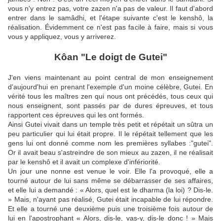
vous n'y entrez pas, votre zazen n'a pas de valeur. Il faut d'abord
entrer dans le samâdhi, et l'étape suivante c'est le kenshô, la
réalisation. Évidemment ce n'est pas facile à faire, mais si vous
vous y appliquez, vous y arriverez.
Kôan "Le doigt de Gutei"
J'en viens maintenant au point central de mon enseignement
d'aujourd'hui en prenant l'exemple d'un moine célèbre, Gutei. En
vérité tous les maîtres zen qui nous ont précédés, tous ceux qui
nous enseignent, sont passés par de dures épreuves, et tous
rapportent ces épreuves qui les ont formés.
Ainsi Gutei vivait dans un temple très petit et répétait un sûtra un
peu particulier qui lui était propre. Il le répétait tellement que les
gens lui ont donné comme nom les premières syllabes :"gutei".
Or il avait beau s'astreindre de son mieux au zazen, il ne réalisait
par le kenshô et il avait un complexe d'infériorité.
Un jour une nonne est venue le voir. Elle l'a provoqué, elle a
tourné autour de lui sans même se débarrasser de ses affaires,
et elle lui a demandé : « Alors, quel est le dharma (la loi) ? Dis-le.
» Mais, n'ayant pas réalisé, Gutei était incapable de lui répondre.
Et elle a tourné une deuxième puis une troisième fois autour de
lui en l'apostrophant « Alors, dis-le, vas-y, dis-le donc ! » Mais