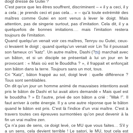
doigt dressé de Gutei ?
C'est parce que les êtres souffrent, discriminent – « il y a ceci, il y
a cela ; je prends ceci et pas cela… » – qu'à toute extrémité des
maîtres comme Gutei en sont venus à lever le doigt. Mais
attention, pas de singerie surtout, pas d'imitation. Cela dit, il y a
quelquefois de bonnes imitations…. mais l'imitation restera
toujours de l'imitation.
Quand quelqu'un venait voir ces maîtres, Tenryu ou Gutei, ceux-
ci levaient le doigt ; quand quelqu'un venait voir Lin Tsi il poussait
son fameux cri "katz". Un autre maître, Dashi (?
) marchait avec
[5]
un bâton, et si un disciple se présentait à lui un jour en le
provocant : « Mais où est le Bouddha ? », il frappait et enfonçait
son bâton dans la terre. Toujours sans un mot, tous.
Cri "Katz", bâton frappé au sol, doigt levé : quelle différence ?
Tous sont semblables.
On dit qu'un jour un homme animé de mauvaises intentions avait
pris le bâton de Dashi et lui avait alors demandé « Mais quel est
le bouddha ? » Et l'autre, privé de son bâton a crié : "Wak !". Il
faut arriver à cette énergie. Il y a une autre réponse que le bâton
quand le bâton est pris. C'est là l'indice d'un vrai maître. C'est à
travers toutes ces épreuves surmontées qu'on peut devenir à la
fin un vrai maître zen.
Ça n'a pas de sens, ce doigt levé, ce MU que vous faites… S'il y
a un sens, cela devient terrible ! Le satori, le MU, tout cela est