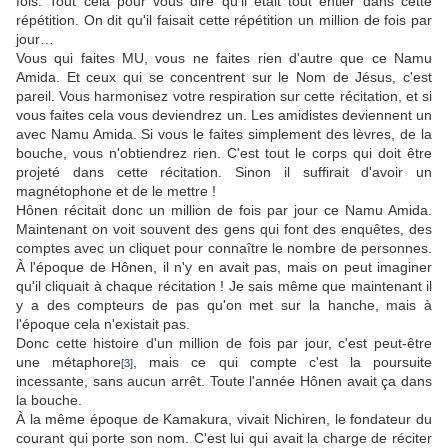
fois. Tout cela pour vous dire qu'il était tout entier dans cette
répétition. On dit qu'il faisait cette répétition un million de fois par
jour…
Vous qui faites MU, vous ne faites rien d'autre que ce Namu
Amida. Et ceux qui se concentrent sur le Nom de Jésus, c'est
pareil. Vous harmonisez votre respiration sur cette récitation, et si
vous faites cela vous deviendrez un. Les amidistes deviennent un
avec Namu Amida. Si vous le faites simplement des lèvres, de la
bouche, vous n'obtiendrez rien. C'est tout le corps qui doit être
projeté dans cette récitation. Sinon il suffirait d'avoir un
magnétophone et de le mettre !
Hônen récitait donc un million de fois par jour ce Namu Amida.
Maintenant on voit souvent des gens qui font des enquêtes, des
comptes avec un cliquet pour connaître le nombre de personnes.
À l'époque de Hônen, il n'y en avait pas, mais on peut imaginer
qu'il cliquait à chaque récitation ! Je sais même que maintenant il
y a des compteurs de pas qu'on met sur la hanche, mais à
l'époque cela n'existait pas.
Donc cette histoire d'un million de fois par jour, c'est peut-être
une métaphore
, mais ce qui compte c'est la poursuite
[3]
incessante, sans aucun arrêt. Toute l'année Hônen avait ça dans
la bouche.
À la même époque de Kamakura, vivait Nichiren, le fondateur du
courant qui porte son nom. C'est lui qui avait la charge de réciter