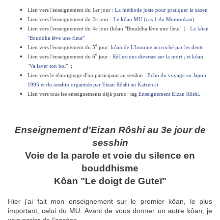
Lien vers l'enseignement du 1er jour :
La méthode juste pour pratiquer le zazen
Lien vers l'enseignement du 2e jour
:
Le kôan MU (cas 1 du Mumonkan)
Lien vers l'enseignement du 4e jour (kôan "Bouddha lève une fleur" ) :
Le kôan
"Bouddha lève une fleur"
e
Lien vers l'enseignement du 5
jour:
kôan de L'homme accroché par les dents
e
Lien vers l'enseignement du 6
jour :
Réflexions diverses sur la mort ; et kôan
"Va laver ton bol"
;
Lien vers le témoignage d'un participant au sesshin :
Echo du voyage au Japon
1995 et du sesshin organisés par Eizan Rôshi au Kaizen-ji
Lien vers tous les enseignements déjà parus : tag
Enseignement Eizan Rôshi
.
Enseignement d'Eizan Rôshi au 3e jour de
sesshin
Voie de la parole et voie du silence en
bouddhisme
Kôan "Le doigt de Guteï"
Hier j'ai fait mon enseignement sur le premier kôan, le plus
important, celui du MU. Avant de vous donner un autre kôan, je