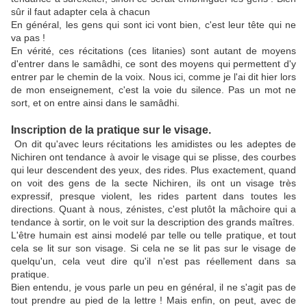
sûr il faut adapter cela à chacun
En général, les gens qui sont ici vont bien, c'est leur tête qui ne
va pas !
En vérité, ces récitations (ces litanies) sont autant de moyens
d'entrer dans le samâdhi, ce sont des moyens qui permettent d'y
entrer par le chemin de la voix. Nous ici, comme je l'ai dit hier lors
de mon enseignement, c'est la voie du silence. Pas un mot ne
sort, et on entre ainsi dans le samâdhi.
Inscription de la pratique sur le visage.
On dit qu'avec leurs récitations les amidistes ou les adeptes de
Nichiren ont tendance à avoir le visage qui se plisse, des courbes
qui leur descendent des yeux, des rides. Plus exactement, quand
on voit des gens de la secte Nichiren, ils ont un visage très
expressif, presque violent, les rides partent dans toutes les
directions. Quant à nous, zénistes, c'est plutôt la mâchoire qui a
tendance à sortir, on le voit sur la description des grands maîtres.
L'être humain est ainsi modelé par telle ou telle pratique, et tout
cela se lit sur son visage. Si cela ne se lit pas sur le visage de
quelqu'un, cela veut dire qu'il n'est pas réellement dans sa
pratique.
Bien entendu, je vous parle un peu en général, il ne s'agit pas de
tout prendre au pied de la lettre ! Mais enfin, on peut, avec de