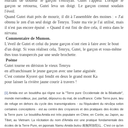
Hurlant de douleur le garçon s'enfuyait. Gutei l'appela. Lorsque le
garçon se retourna, Gutei leva un doigt. Le garçon connut soudain
l'éveil.
Quand Gutei était près de mourir, il dit à l'assemblée des moines : « J'ai
obtenu le zen d'un seul doigt de Tenryu. Toute ma vie je l'ai utilisé, mais
il n'est pas encore épuisé. » Quand il eut fini de dire cela, il entra dans le
nirvana.
Commentaire de Mumon.
L'éveil de Gutei et celui du jeune garçon n'ont rien à faire avec le bout
d'un doigt. Si vous réalisez cela, Tenryu, Gutei, le garçon et vous-même
êtes tous transpercés par une seule brochette.
Poème
Gutei tourne en dérision le vieux Tenryu
en affranchissant le jeune garçon avec une lame aiguisée.
C'est comme Kyorei qui fendit en deux le grand mont Ka
pour laisser la rivière jaune courir à travers !
[1]
Amida est un bouddha qui règne sur la "Terre pure Occidentale de la Béatitude",
monde merveilleux, pur, parfait, dépourvu du mal, de souffrance. Cette Terre pure, lieu
de refuge en dehors du cycle des transmigrations - ou l'équivalent du nirvâņa selon
certaines conceptions - est au centre des croyances et des pratiques des écoles de
la Terre pure. Le bouddha Amida est très populaire en Chine, en Corée, au Japon, au
Tibet, au Vietnam. La récitation du nom d'Amida est une pratique fondamentale des
écoles de la Terre Pure, en japonais
Namu Amida butsu
南無阿弥陀仏 . C'est ce qu'on