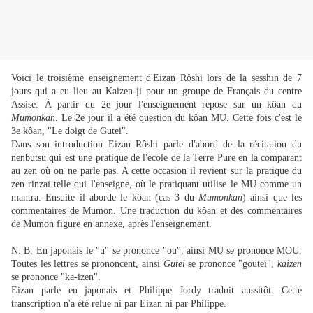
Voici le troisième enseignement d'Eizan Rôshi lors de la sesshin de 7
jours qui a eu lieu au Kaizen-ji
pour un groupe de Français du centre
Assise
. À partir du 2e jour l'enseignement repose sur un kôan du
Mumonkan
. Le 2e jour il a été question du
kôan MU.
Cette fois c'est le
3e kôan, "Le doigt de Gutei".
Dans son introduction Eizan Rôshi parle d'abord de la récitation du
nenbutsu qui est une pratique de l'école de la Terre Pure en la comparant
au zen où on ne parle pas. A cette occasion il revient sur la pratique du
zen rinzaï telle qui l'enseigne, où le pratiquant utilise le MU comme un
mantra.
Ensuite il aborde le kôan
(cas 3 du
Mumonkan
)
ainsi que les
commentaires de Mumon. Une traduction du kôan et des commentaires
de Mumon figure en annexe, après l'enseignement.
N. B. En japonais le "u" se prononce "ou", ainsi MU se prononce MOU.
Toutes les lettres se prononcent, ainsi
Gutei
se prononce "gouteï",
kaizen
se prononce "ka-izen".
Eizan parle en japonais et Philippe Jordy traduit aussitôt. Cette
transcription n'a été relue ni par Eizan ni par Philippe.