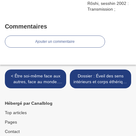
Commentaires
Ajouter un commentaire
< Être soi-même face aux
Dossier : Éveil des sens
autres, face au monde.
intérieurs et corps éthérique
Conférence-débat avec
selon K G Dürckheim >
Jaques Breton, 22 mars
1991
Hébergé par Canalblog
Top articles
Pages
Contact