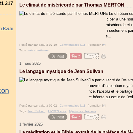
21 317
Le climat de miséricorde par Thomas MERTON
« Le chrétien e
iciper à une nou
miséricorde et 
an Rôshi
n seulement par
s...
Posté par sangaku à 07:10 -
Commentaires [
…
]
- Permalien [
#
]
Tags:
voie chrétienne
1 mars 2025
Le langage mystique de Jean Sulivan
“La particularité de l'œuv
œuvre, d'inspiration myst
ton
nce, l'absolu et le partage
re béante au cœur de l'exi
Posté par sangaku à 06:02 -
Commentaires [
…
]
- Permalien [
#
]
Tags:
Jean Sulivan
,
LIVRES à lire
,
Mystiques chrétiens
1 février 2025
La méditation et la Bible, extrait de la préface de 