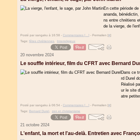
En cette période de 
ananda, bénédictin, q
ns entre chrétiens e
de la vierge, de l'en
Posté par sangaku à 16:58 -
Commentaires [
…
]
- Permalien [
#
]
Tags:
fêtes chrétiennes
,
Interreligieux
20 novembre 2024
Le souffle intérieur, film du CFRT avec Bernard Du
Dans ce tr
rd Durel d
Réalisé pa
ur le site
atre petite
Posté par sangaku à 06:54 -
Commentaires [
…
]
- Permalien [
#
]
Tags:
Bernard Durel
,
zen et christianisme
21 octobre 2024
L'enfant, la mort et l'au-delà. Entretien avec Fran