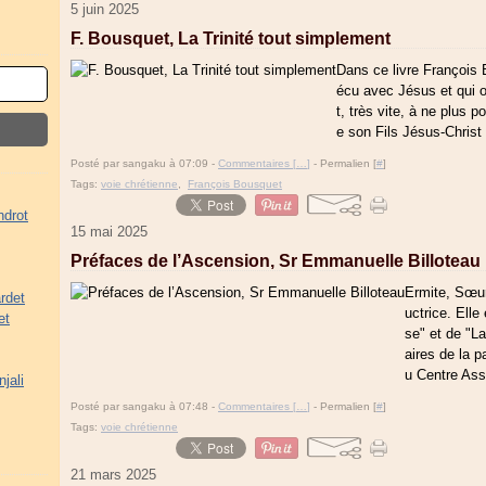
5 juin 2025
F. Bousquet, La Trinité tout simplement
Dans ce livre François 
écu avec Jésus et qui o
t, très vite, à ne plus 
e son Fils Jésus-Christ e
Posté par sangaku à 07:09 -
Commentaires [
…
]
- Permalien [
#
]
Tags:
voie chrétienne
,
François Bousquet
ndrot
15 mai 2025
Préfaces de l’Ascension, Sr Emmanuelle Billoteau
Ermite, Sœur
rdet
uctrice. Elle
et
se" et de "La
aires de la 
u Centre Assi
jali
Posté par sangaku à 07:48 -
Commentaires [
…
]
- Permalien [
#
]
Tags:
voie chrétienne
21 mars 2025