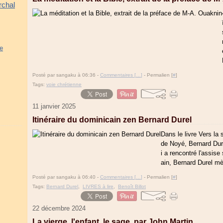
rchal
se
Posté par sangaku à 06:36 -
Commentaires [
…
]
- Permalien [
#
]
Tags:
voie chrétienne
11 janvier 2025
Itinéraire du dominicain zen Bernard Durel
Dans le livre Vers la
de Noyé, Bernard Dure
i a rencontré l'assis
ain, Bernard Durel mè
Posté par sangaku à 06:40 -
Commentaires [
…
]
- Permalien [
#
]
Tags:
Bernard Durel
,
LIVRES à lire
,
Benoît Billot
22 décembre 2024
La vierge, l'enfant, le sage, par John Martin