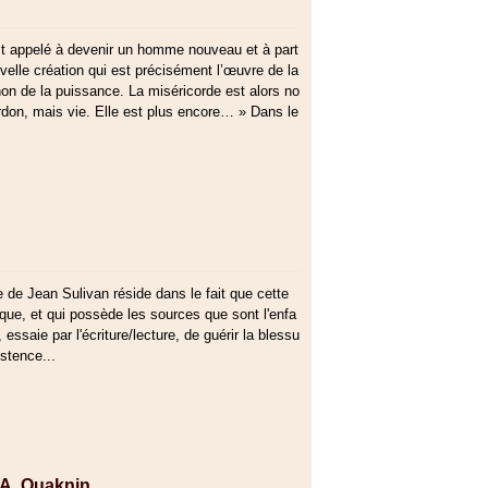
st appelé à devenir un homme nouveau et à part
velle création qui est précisément l’œuvre de la
non de la puissance. La miséricorde est alors no
don, mais vie. Elle est plus encore… » Dans le
re de Jean Sulivan réside dans le fait que cette
ique, et qui possède les sources que sont l'enfa
, essaie par l'écriture/lecture, de guérir la blessu
stence...
M-A. Ouaknin