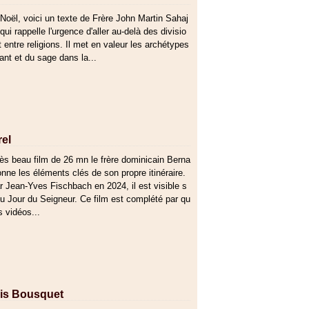
Noël, voici un texte de Frère John Martin Sahaj
ui rappelle l'urgence d'aller au-delà des divisio
t entre religions. Il met en valeur les archétypes
fant et du sage dans la...
rel
ès beau film de 26 mn le frère dominicain Berna
onne les éléments clés de son propre itinéraire.
r Jean-Yves Fischbach en 2024, il est visible s
 du Jour du Seigneur. Ce film est complété par qu
s vidéos...
çois Bousquet