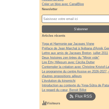
Créer un blog avec CanalBlog
Newsletter
Articles récents
Yoga et Harmonie par Jacques Vigne
Préface de Jean Marchal à Ikébana d'Annik Ge
Lettre aux amis de Jacques Breton, juillet 2011
Deux histoires zen tirées du "Miroir vide"
Lire Etty Hillesum avec Cécilia Dutter
Contempler la création avec Christine Kristof-La
Le programme du centre Assise en 2026-2027, 
d'autres propositions ailleurs
L'évolution du kinomichi
Introduction au contexte du Yoga-Sûtra de Patan
Le regard du cœur, Benoit Billot
Flux RSS
Visiteurs