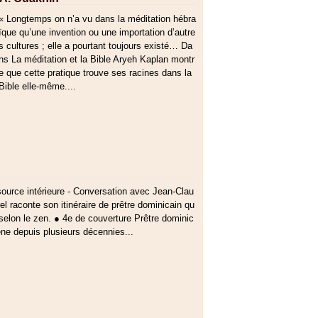
« Longtemps on n’a vu dans la méditation hébra
ïque qu’une invention ou une importation d’autre
s cultures ; elle a pourtant toujours existé… Da
ns La méditation et la Bible Aryeh Kaplan montr
e que cette pratique trouve ses racines dans la
Bible elle-même....
 source intérieure - Conversation avec Jean-Clau
l raconte son itinéraire de prêtre dominicain qu
e selon le zen. ● 4e de couverture Prêtre dominic
ne depuis plusieurs décennies...