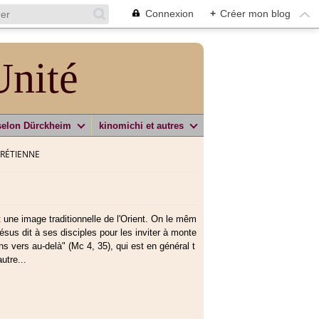
Connexion
+
Créer mon blog
Unité
selon Dürckheim
kinomichi et autres
CHRÉTIENNE
est une image traditionnelle de l'Orient. On le mêm
ésus dit à ses disciples pour les inviter à monte
s vers au-delà" (Mc 4, 35), qui est en général t
utre...