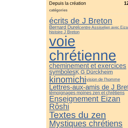
Depuis la création
1
catégories
écrits de J Breton
Bernard Durel
centre Assise
lien avec Eiz
histoire J Breton
voie
chrétienne
cheminement et exercices
symboles
K G Dürckheim
kinomichi
vision de l'homme
Lettres-aux-amis de J Bre
témoignages moines zen et chrétiens
Enseignement Eizan
Rôshi
Textes du zen
Mystiques chrétiens