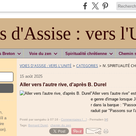
s d'Assise : vers l'
s Breton
Voie du zen
Spiritualité chrétienne
Chemin 
VOIES D'ASSISE : VERS L'UNITÉ
>
CATEGORIES
>
IV. SPIRITUALITÉ 
15 août 2025
Aller vers l'autre rive, d'après B. Durel
"Aller vers l'autre rive" 
e genre d'image lorsque J
r dans la barque : "Passon
raduit par "Passons sur l'a
m,
il a
Posté par sangaku à 07:16 -
Commentaires [
…
]
- Permalien [
#
]
ire
Tags:
Bernard Durel
,
chemin du zen
on).