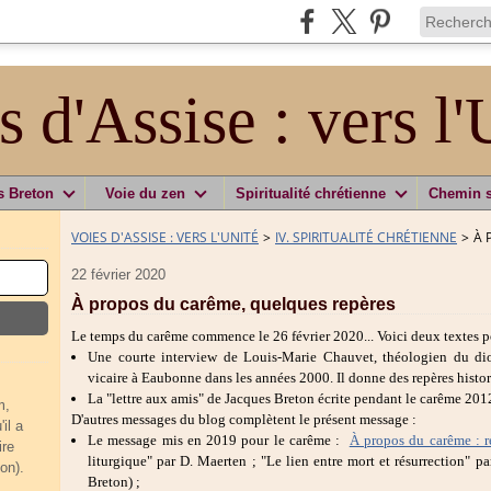
s d'Assise : vers l'
s Breton
Voie du zen
Spiritualité chrétienne
Chemin 
VOIES D'ASSISE : VERS L'UNITÉ
>
IV. SPIRITUALITÉ CHRÉTIENNE
>
À 
22 février 2020
À propos du carême, quelques repères
Le temps du carême commence le 26 février 2020... Voici deux textes po
Une courte interview de Louis-Marie Chauvet, théologien du diocè
vicaire à Eaubonne dans les années 2000. Il donne des repères histori
La "lettre aux amis" de Jacques Breton écrite pendant le carême 2012
m,
D'autres messages du blog complètent le présent message :
il a
Le message mis en 2019 pour le carême :
À propos du carême : ré
ire
liturgique" par D. Maerten ; "Le lien entre mort et résurrection" par
on).
Breton) ;