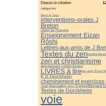
Depuis la création
1
catégories
Henri le Saux
interventions-orales J
Breton
vision de l'homme
Enseignement Eizan
Rôshi
Lettres-aux-amis de J Bre
Textes du zen
centre Assi
zen et christianisme
témoignages centre-Assise
LIVRES à lire
lien avec Eizan R
K G Dürckheim
cheminement et exercices
Bernard D
Jean Marchal
lien avec St-Benoît
Textes de Dürckheim
voie