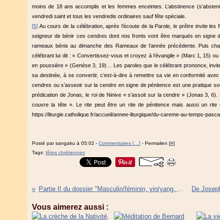
moins de 18 ans accomplis et les femmes enceintes. L’abstinence (s’absteni
vendredi saint et tous les vendredis ordinaires sauf fête spéciale.
[5]
Au cours de la célébration, après l’écoute de la Parole, le prêtre invite les
seigneur de bénir ces cendres dont nos fronts vont être marqués en signe d
rameaux bénis au dimanche des Rameaux de l’année précédente. Puis chacu
célébrant lui dit : « Convertissez-vous et croyez à l’évangile » (Marc 1, 15) o
en poussière » (Genèse 3, 19)… Les paroles que le célébrant prononce, invitent 
sa destinée, à se convertir, c’est-à-dire à remettre sa vie en conformité ave
cendres ou s’asseoir sur la cendre en signe de pénitence est une pratique sou
prédication de Jonas, le roi de Ninive « s’assoit sur la cendre » (Jonas 3, 6
couvre la tête ». Le rite peut être un rite de pénitence mais aussi un rit
https://liturgie.catholique.fr/accueil/annee-liturgique/du-careme-au-temps-pa
Posté par sangaku à 05:02 -
Commentaires [
…
]
- Permalien [
#
]
Tags:
fêtes chrétiennes
Partie II du dossier "Masculin/féminin, yin/yang, animus/anima" textes de J. Marchal et J. Breton
Vous aimerez aussi :