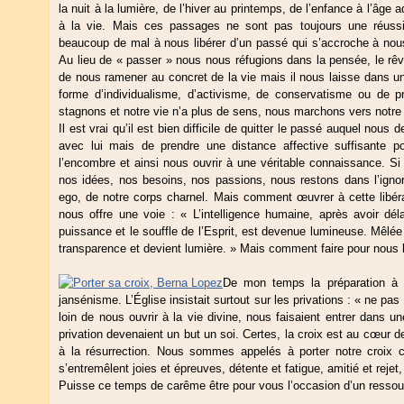
la nuit à la lumière, de l’hiver au printemps, de l’enfance à l’âge
à la vie. Mais ces passages ne sont pas toujours une réu
beaucoup de mal à nous libérer d’un passé qui s’accroche à nous 
Au lieu de « passer » nous nous réfugions dans la pensée, le rêve
de nous ramener au concret de la vie mais il nous laisse dans 
forme d’individualisme, d’activisme, de conservatisme ou de p
stagnons et notre vie n’a plus de sens, nous marchons vers notre 
Il est vrai qu’il est bien difficile de quitter le passé auquel nou
avec lui mais de prendre une distance affective suffisante pou
l’encombre et ainsi nous ouvrir à une véritable connaissance. Si
nos idées, nos besoins, nos passions, nous restons dans l’ignora
ego, de notre corps charnel. Mais comment œuvrer à cette libéra
nous offre une voie : « L’intelligence humaine, après avoir délai
puissance et le souffle de l’Esprit, est devenue lumineuse. Mêlée 
transparence et devient lumière. » Mais comment faire pour nous 
De mon temps la préparation à
jansénisme. L’Église insistait surtout sur les privations : « ne p
loin de nous ouvrir à la vie divine, nous faisaient entrer dans u
privation devenaient un but un soi. Certes, la croix est au cœur d
à la résurrection. Nous sommes appelés à porter notre croix 
s’entremêlent joies et épreuves, détente et fatigue, amitié et reje
Puisse ce temps de carême être pour vous l’occasion d’un ressourc