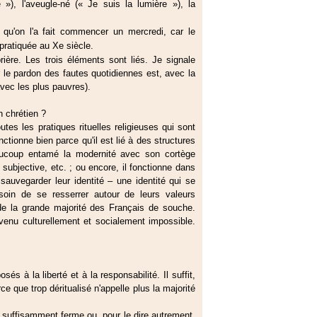
 »), l'aveugle-né (« Je suis la lumière »), la
qu'on l'a fait commencer un mercredi, car le
pratiquée au Xe siècle.
rière. Les trois éléments sont liés. Je signale
r le pardon des fautes quotidiennes est, avec la
avec les plus pauvres).
 chrétien ?
s les pratiques rituelles religieuses qui sont
tionne bien parce qu'il est lié à des structures
eaucoup entamé la modernité avec son cortège
 subjective, etc. ; ou encore, il fonctionne dans
auvegarder leur identité – une identité qui se
oin de se resserrer autour de leurs valeurs
s de la grande majorité des Français de souche.
venu culturellement et socialement impossible.
és à la liberté et à la responsabilité. Il suffit,
e que trop déritualisé n'appelle plus la majorité
e suffisamment ferme ou, pour le dire autrement,