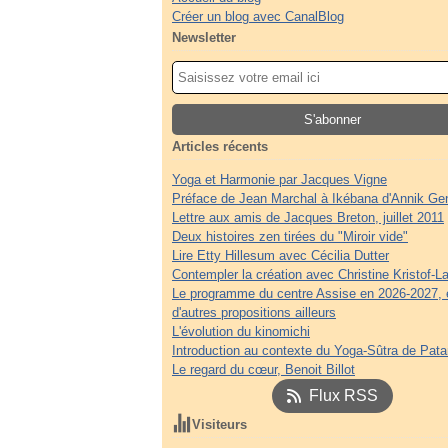
Créer un blog avec CanalBlog
Newsletter
Articles récents
Yoga et Harmonie par Jacques Vigne
Préface de Jean Marchal à Ikébana d'Annik Ge
Lettre aux amis de Jacques Breton, juillet 2011
Deux histoires zen tirées du "Miroir vide"
Lire Etty Hillesum avec Cécilia Dutter
Contempler la création avec Christine Kristof-La
Le programme du centre Assise en 2026-2027, 
d'autres propositions ailleurs
L'évolution du kinomichi
Introduction au contexte du Yoga-Sûtra de Patan
Le regard du cœur, Benoit Billot
Flux RSS
Visiteurs