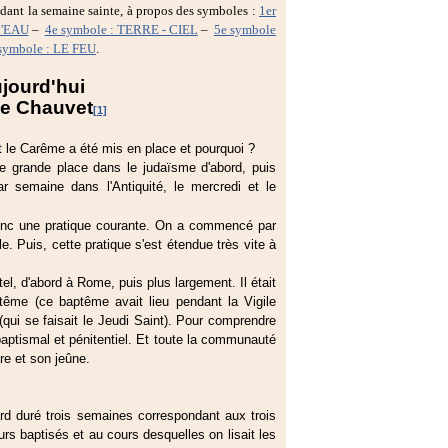
dant la semaine sainte, à propos des symboles :
1er
l'EAU
–
4e symbole : TERRE - CIEL
–
5e symbole
symbole : LE FEU
.
ujourd'hui
ie Chauvet
[1]
le Carême a été mis en place et pourquoi ?
ne grande place dans le judaïsme d'abord, puis
ar semaine dans l'Antiquité, le mercredi et le
donc une pratique courante. On a commencé par
. Puis, cette pratique s'est étendue très vite à
l, d'abord à Rome, puis plus largement. Il était
tême (ce baptême avait lieu pendant la Vigile
 (qui se faisait le Jeudi Saint). Pour comprendre
 baptismal et pénitentiel. Et toute la communauté
ère et son jeûne.
d duré trois semaines correspondant aux trois
rs baptisés et au cours desquelles on lisait les