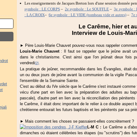
Les enseignements de Jacques Breton lors d'une session donnée pen
symbole : LE CORPS
–
2e symbole : Le SOUFFLE
–
3e symbole : 
: LA CROIX
–
6e symbole : LE VIDE (tombeau vide et autres)
–
7e 
Le Carême, hier et a
Interview de Louis-Mar
► Père Louis-Marie Chauvet pouvez-vous nous rappeler comment 
Louis-Marie Chauvet
: Il faut se rappeler que le jeûne avait u
dans le christianisme. C'est ainsi que l'on jeûnait deux fois p
ndrot
vendredi
.
[2]
La pratique de jeûner, recommandée dans les Évangiles, était 
un ou deux jours de jeûne avant la communion de la vigile Pascale
l'ensemble de la Semaine Sainte.
rdet
C'est au début du IVe siècle que le Carême s'est instauré comme te
et
vécu d'une part en lien avec la préparation des adultes au bap
pascale), d'autre part en lien avec la réconciliation des pénitents
le Carême, il était donc important de le relier à ce double aspect
jali
chrétienne entourait les futurs baptisés et les pénitents par sa pri
► Mais comment les choses se passaient-elles concrètement ?
L-M C :
Le Carême a d'abor
dimanches où étaient célébrées les étapes (ou "scrutins") des futu