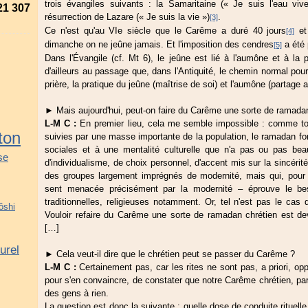
trois évangiles suivants : la Samaritaine (« Je suis l'eau vive
21 307
résurrection de Lazare (« Je suis la vie »)
.
[3]
Ce n'est qu'au VIe siècle que le Carême a duré 40 jours
et 
[4]
dimanche on ne jeûne jamais. Et l'imposition des cendres
a été 
[5]
Dans l'Évangile (cf. Mt 6), le jeûne est lié à l'aumône et à la p
d'ailleurs au passage que, dans l'Antiquité, le chemin normal pou
prière, la pratique du jeûne (maîtrise de soi) et l'aumône (partage 
► Mais aujourd'hui, peut-on faire du Carême une sorte de ramadan
L-M C :
En premier lieu, cela me semble impossible : comme toute
ton
suivies par une masse importante de la population, le ramadan fonc
sociales et à une mentalité culturelle que n'a pas ou pas b
se
d'individualisme, de choix personnel, d'accent mis sur la sincérité
des groupes largement imprégnés de modernité, mais qui, pour s
sent menacée précisément par la modernité – éprouve le bes
traditionnelles, religieuses notamment. Or, tel n'est pas le ca
ôshi
Vouloir refaire du Carême une sorte de ramadan chrétien est de
[…]
urel
► Cela veut-il dire que le chrétien peut se passer du Carême ?
L-M C :
Certainement pas, car les rites ne sont pas, a priori, oppos
pour s'en convaincre, de constater que notre Carême chrétien, parc
des gens à rien.
La question est donc la suivante : quelle dose de conduite rituell