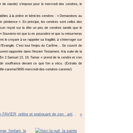
r de viande) s’impose pour le mercredi des cendres, le
 fidèles à la prière et bénit les cendres : « Demandons au
e pénitence ». En principe, les cendres sont celles des
n reçoit sur la tête un peu de cendres tandis que le
u « Souviens-toi que tu es poussière et que tu retourneras
le croyant à se rappeler sa fragilité, à s’interroger sur
c l’Evangile. C’est tout l’enjeu du Carême… Se couvrir de
vent rapportée dans l’Ancien Testament. A la suite de la
). En 2 Samuel 13, 19, Tamar « prend de la cendre et s’en
e de souffrance devant ce que l’on a vécu. (Extraits de
scal/le-careme/3655-mercredi-des-cendres-careme/)
De Joseph FAVIER, prêtre et pratiquant de zen : articles parus dans la Voix d'Assise entre 1995 et 2004