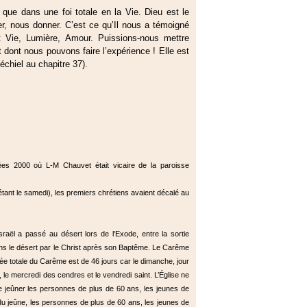
 que dans une foi totale en la Vie. Dieu est le
er, nous donner. C’est ce qu’Il nous a témoigné
st Vie, Lumière, Amour. Puissions-nous mettre
 dont nous pouvons faire l’expérience ! Elle est
chiel au chapitre 37).
ées 2000 où L-M Chauvet était vicaire de la paroisse
 étant le samedi), les premiers chrétiens avaient décalé au
aël a passé au désert lors de l'Exode, entre la sortie
dans le désert par le Christ après son Baptême. Le Carême
ée totale du Carême est de 46 jours car le dimanche, jour
 le mercredi des cendres et le vendredi saint. L’Église ne
de jeûner les personnes de plus de 60 ans, les jeunes de
u jeûne, les personnes de plus de 60 ans, les jeunes de