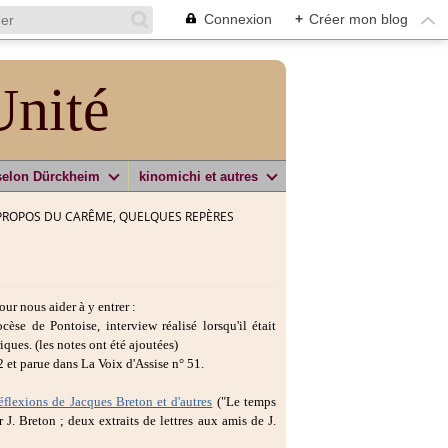
Connexion
+
Créer mon blog
Unité
selon Dürckheim
kinomichi et autres
PROPOS DU CARÊME, QUELQUES REPÈRES
ur nous aider à y entrer :
se de Pontoise, interview réalisé lorsqu'il était
ques. (les notes ont été ajoutées)
 et parue dans La Voix d'Assise n° 51.
flexions de Jacques Breton et d'autres
("Le temps
 J. Breton ; deux extraits de lettres aux amis de J.