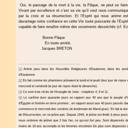
Oui, le passage de la mort à la vie, la Pâque, ne peut se faire
Vivant par excellence et c’est sa vie qu’il veut nous communiqu
par la croix et sa résurrection. Et l’Esprit qui nous anime e
davantage notre confiance en cette Vie toute puissante de l’Esprit
capable de faire renaître même des ossements desséchés (cf. Ezé
Bonne Pâque
En toute amitié,
Jacques BRETON
[1]
Article paru dans les Nouvelles Religieuses d'Eaubonne, dans les ann
d'Eaubonne
[2]
En fait comme les pharisiens jeûnaient le lundi et le jeudi (leur jour de repos
mercredi et vendredi (le jour de repos étant le dimanche).
[3]
Ce sont trois récits de l'évangile de Jean : chapitres 4, 9 et 11.
[4]
Le carême dure quarante jours en rapport aux 40 ans que le peuple d’Isr
d’Égypte et l'entrée en terre promise ; en rapport aussi aux 40 jours passés 
commence le mercredi des cendres (le lendemain de Mardi gras). En fait la dur
de Résurrection, on ne jeûne pas. Depuis 1949, le jeûne est limité à deux jours,
nous ordonne de jeûner que 2 fois l’an, ce qui est fort peu. Sont dispensés 
moins de 18 ans accomplis et les femmes enceintes De plus sont dispensés d