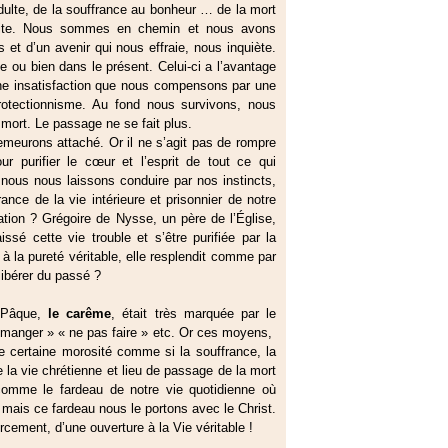
 adulte, de la souffrance au bonheur … de la mort
ssite. Nous sommes en chemin et nous avons
et d’un avenir qui nous effraie, nous inquiète.
 ou bien dans le présent. Celui-ci a l’avantage
une insatisfaction que nous compensons par une
rotectionnisme. Au fond nous survivons, nous
mort. Le passage ne se fait plus.
s demeurons attaché. Or il ne s’agit pas de rompre
r purifier le cœur et l’esprit de tout ce qui
 nous nous laissons conduire par nos instincts,
nce de la vie intérieure et prisonnier de notre
tion ? Grégoire de Nysse, un père de l’Église,
ssé cette vie trouble et s’être purifiée par la
à la pureté véritable, elle resplendit comme par
libérer du passé ?
 Pâque,
le carême
, était très marquée par le
as manger » « ne pas faire » etc. Or ces moyens,
ne certaine morosité comme si la souffrance, la
e la vie chrétienne et lieu de passage de la mort
comme le fardeau de notre vie quotidienne où
t, mais ce fardeau nous le portons avec le Christ.
ement, d’une ouverture à la Vie véritable !