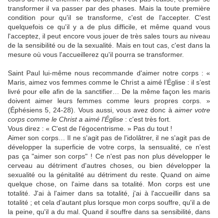
transformer il va passer par des phases. Mais la toute première
condition pour qu'il se transforme, c'est de l'accepter. C'est
quelquefois ce qu'il y a de plus difficile, et même quand vous
l'acceptez, il peut encore vous jouer de très sales tours au niveau
de la sensibilité ou de la sexualité. Mais en tout cas, c'est dans la
mesure où vous l'accueillerez qu'il pourra se transformer.
Saint Paul lui-même nous recommande d'aimer notre corps : «
Maris, aimez vos femmes comme le Christ a aimé l’Église : il s’est
livré pour elle afin de la sanctifier… De la même façon les maris
doivent aimer leurs femmes comme leurs propres corps. »
(Éphésiens 5, 24-28). Vous aussi, vous avez donc à
aimer votre
corps comme le Christ a aimé l'Église
: c'est très fort.
Vous direz : « C'est de l'égocentrisme. » Pas du tout !
Aimer son corps… Il ne s'agit pas de l'idolâtrer, il ne s'agit pas de
développer la superficie de votre corps, la sensualité, ce n'est
pas ça "aimer son corps" ! Ce n'est pas non plus développer le
cerveau au détriment d'autres choses, ou bien développer la
sexualité ou la génitalité au détriment du reste. Quand on aime
quelque chose, on l'aime dans sa totalité. Mon corps est une
totalité. J'ai à l'aimer dans sa totalité, j'ai à l'accueillir dans sa
totalité ; et cela d'autant plus lorsque mon corps souffre, qu'il a de
la peine, qu'il a du mal. Quand il souffre dans sa sensibilité, dans