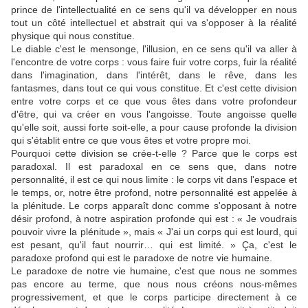
prince de l'intellectualité en ce sens qu'il va développer en nous
tout un côté intellectuel et abstrait qui va s'opposer à la réalité
physique qui nous constitue.
Le diable c'est le mensonge, l'illusion, en ce sens qu'il va aller à
l'encontre de votre corps : vous faire fuir votre corps, fuir la réalité
dans l'imagination, dans l'intérêt, dans le rêve, dans les
fantasmes, dans tout ce qui vous constitue. Et c'est cette division
entre votre corps et ce que vous êtes dans votre profondeur
d'être, qui va créer en vous l'angoisse. Toute angoisse quelle
qu'elle soit, aussi forte soit-elle, a pour cause profonde la division
qui s'établit entre ce que vous êtes et votre propre moi.
Pourquoi cette division se crée-t-elle ? Parce que le corps est
paradoxal. Il est paradoxal en ce sens que, dans notre
personnalité, il est ce qui nous limite : le corps vit dans l'espace et
le temps, or, notre être profond, notre personnalité est appelée à
la plénitude. Le corps apparaît donc comme s'opposant à notre
désir profond, à notre aspiration profonde qui est : « Je voudrais
pouvoir vivre la plénitude », mais « J'ai un corps qui est lourd, qui
est pesant, qu'il faut nourrir… qui est limité. » Ça, c'est le
paradoxe profond qui est le paradoxe de notre vie humaine.
Le paradoxe de notre vie humaine, c'est que nous ne sommes
pas encore au terme, que nous nous créons nous-mêmes
progressivement, et que le corps participe directement à ce