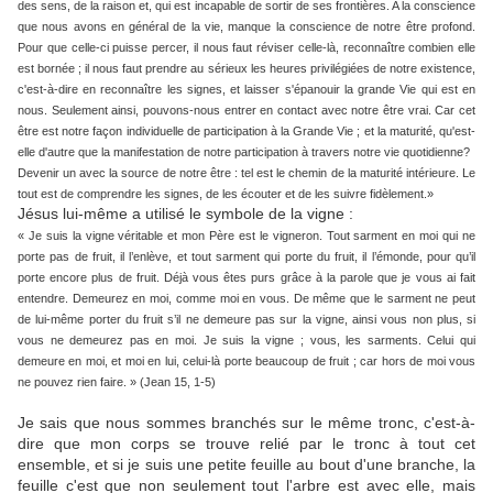
des sens, de la raison et, qui est incapable de sortir de ses frontières. A la conscience
que nous avons en général de la vie, manque la conscience de notre être profond.
Pour que celle-ci puisse percer, il nous faut réviser celle-là, reconnaître combien elle
est bornée ; il nous faut prendre au sérieux les heures privilégiées de notre existence,
c'est-à-dire en reconnaître les signes, et laisser s'épanouir la grande Vie qui est en
nous. Seulement ainsi, pouvons-nous entrer en contact avec notre être vrai. Car cet
être est notre façon individuelle de participation à la Grande Vie ; et la maturité, qu'est-
elle d'autre que la manifestation de notre participation à travers notre vie quotidienne?
Devenir un avec la source de notre être : tel est le chemin de la maturité intérieure. Le
tout est de comprendre les signes, de les écouter et de les suivre fidèlement.»
Jésus lui-même a utilisé le symbole de la vigne :
« Je suis la vigne véritable et mon Père est le vigneron. Tout sarment en moi qui ne
porte pas de fruit, il l’enlève, et tout sarment qui porte du fruit, il l’émonde, pour qu’il
porte encore plus de fruit. Déjà vous êtes purs grâce à la parole que je vous ai fait
entendre. Demeurez en moi, comme moi en vous. De même que le sarment ne peut
de lui-même porter du fruit s’il ne demeure pas sur la vigne, ainsi vous non plus, si
vous ne demeurez pas en moi. Je suis la vigne ; vous, les sarments. Celui qui
demeure en moi, et moi en lui, celui-là porte beaucoup de fruit ; car hors de moi vous
ne pouvez rien faire. » (Jean 15, 1-5)
Je sais que nous sommes branchés sur le même tronc, c'est-à-
dire que mon corps se trouve relié par le tronc à tout cet
ensemble, et si je suis une petite feuille au bout d'une branche, la
feuille c'est que non seulement tout l'arbre est avec elle, mais