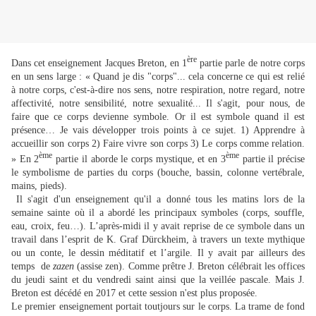
ère
Dans cet enseignement Jacques Breton, en 1
partie parle de notre corps
en un sens large : « Quand je dis "corps"... cela concerne ce qui est relié
à notre corps, c'est-à-dire nos sens, notre respiration, notre regard, notre
affectivité, notre sensibilité, notre sexualité... Il s'agit, pour nous, de
faire que ce corps devienne symbole. Or il est symbole quand il est
présence… Je vais développer trois points à ce sujet. 1) Apprendre à
accueillir son corps 2) Faire vivre son corps 3) Le corps comme relation.
ème
ème
» En 2
partie il aborde le corps mystique, et en 3
partie il précise
le symbolisme de parties du corps (bouche, bassin, colonne vertébrale,
mains, pieds).
Il s'agit d'un enseignement qu'il a donné tous les matins lors de la
semaine sainte où il a abordé les principaux symboles (corps, souffle,
eau, croix, feu…). L’après-midi il y avait reprise de ce symbole dans un
travail dans l’esprit de K. Graf Dürckheim, à travers un texte mythique
ou un conte, le dessin méditatif et l’argile. Il y avait par ailleurs des
temps de
zazen
(assise zen). Comme prêtre J. Breton célébrait les offices
du jeudi saint et du vendredi saint ainsi que la veillée pascale. Mais J.
Breton est décédé en 2017 et cette session n'est plus proposée.
Le premier enseignement portait toutjours sur le corps. La trame de fond