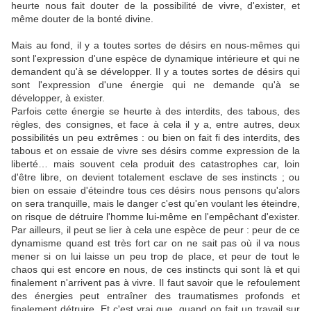
heurte nous fait douter de la possibilité de vivre, d'exister, et
même douter de la bonté divine.
Mais au fond, il y a toutes sortes de désirs en nous-mêmes qui
sont l'expression d'une espèce de dynamique intérieure et qui ne
demandent qu'à se développer. Il y a toutes sortes de désirs qui
sont l'expression d'une énergie qui ne demande qu'à se
développer, à exister.
Parfois cette énergie se heurte à des interdits, des tabous, des
règles, des consignes, et face à cela il y a, entre autres, deux
possibilités un peu extrêmes : ou bien on fait fi des interdits, des
tabous et on essaie de vivre ses désirs comme expression de la
liberté… mais souvent cela produit des catastrophes car, loin
d'être libre, on devient totalement esclave de ses instincts ; ou
bien on essaie d'éteindre tous ces désirs nous pensons qu'alors
on sera tranquille, mais le danger c'est qu'en voulant les éteindre,
on risque de détruire l'homme lui-même en l'empêchant d'exister.
Par ailleurs, il peut se lier à cela une espèce de peur : peur de ce
dynamisme quand est très fort car on ne sait pas où il va nous
mener si on lui laisse un peu trop de place, et peur de tout le
chaos qui est encore en nous, de ces instincts qui sont là et qui
finalement n'arrivent pas à vivre. Il faut savoir que le refoulement
des énergies peut entraîner des traumatismes profonds et
finalement détruire. Et c'est vrai que, quand on fait un travail sur