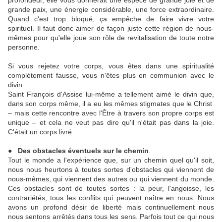
profondeur, elle vous donnerait une espèce de grande joie et de
grande paix, une énergie considérable, une force extraordinaire.
Quand c'est trop bloqué, ça empêche de faire vivre votre
spirituel. Il faut donc aimer de façon juste cette région de nous-
mêmes pour qu'elle joue son rôle de revitalisation de toute notre
personne.
Si vous rejetez votre corps, vous êtes dans une spiritualité
complètement fausse, vous n'êtes plus en communion avec le
divin.
Saint François d'Assise lui-même a tellement aimé le divin que,
dans son corps même, il a eu les mêmes stigmates que le Christ
– mais cette rencontre avec l'Être à travers son propre corps est
unique – et cela ne veut pas dire qu'il n'était pas dans la joie.
C'était un corps livré.
● Des obstacles éventuels sur le chemin
.
Tout le monde a l'expérience que, sur un chemin quel qu'il soit,
nous nous heurtons à toutes sortes d'obstacles qui viennent de
nous-mêmes, qui viennent des autres ou qui viennent du monde.
Ces obstacles sont de toutes sortes : la peur, l'angoisse, les
contrariétés, tous les conflits qui peuvent naître en nous. Nous
avons un profond désir de liberté mais continuellement nous
nous sentons arrêtés dans tous les sens. Parfois tout ce qui nous