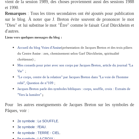
vient de la session 1989, des choses proviennent aussi des sessions 1988
et 1990.
Remarques
: Tous les titres secondaires ont été ajoutés pour publication
sur le blog. À noter que J. Breton évite souvent de prononcer le mot
"Dieu" et lui substitue le mot "Être" comme le faisait Graf Dürckheim et
.
d'autres
Liens vers quelques messages du blog :
Accueil du blog Voies d'Assise
(présentation de Jacques Breton et des trois piliers
du Centre Assise : zen, cheminement selon Garf Dürckheim, spiritualité
chrétienne) ;
Mes conseils pour prier avec son corps par Jacques Breton, article du journal "La
Vie"
;
"Le corps, centre de la relation" par Jacques Breton dans "La voie de l'homme
relié", Question de n°109
;
Jacques Breton parle des symboles bibliques : corps, souffle, croix : Extraits de
"Vers la lumière"
;
Pour les autres enseignements de Jacques Breton sur les symboles de
Pâques, voir :
2e symbole : Le SOUFFLE
.
3e symbole : l'EAU
.
4e symbole : TERRE - CIEL
.
5e symbole : LA CROIX
;