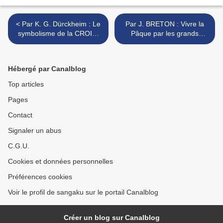
< Par K. G. Dürckheim : Le
Par J. BRETON : Vivre la
symbolisme de la CROIX,
Pâque par les grands
Le coeur comme centre -
symboles. 2e symbole : Le
extraits de "Sagesse et
SOUFFLE >
amour" et du "Maître
Hébergé par Canalblog
intérieur"
Top articles
Pages
Contact
Signaler un abus
C.G.U.
Cookies et données personnelles
Préférences cookies
Voir le profil de sangaku sur le portail Canalblog
Créer un blog sur Canalblog