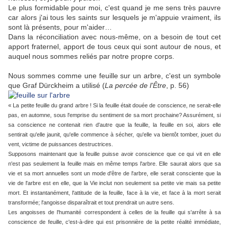
Le plus formidable pour moi, c'est quand je me sens très pauvre
car alors j'ai tous les saints sur lesquels je m'appuie vraiment, ils
sont là présents, pour m'aider…
Dans la réconciliation avec nous-même, on a besoin de tout cet
apport fraternel, apport de tous ceux qui sont autour de nous, et
auquel nous sommes reliés par notre propre corps.
Nous sommes comme une feuille sur un arbre, c'est un symbole
que Graf Dürckheim a utilisé (
La percée de l'Être
, p. 56)
« La petite feuille du grand arbre ! Si la feuille était douée de conscience, ne serait-elle
pas, en automne, sous l'emprise du sentiment de sa mort prochaine? Assurément, si
sa conscience ne contenait rien d'autre que la feuille, la feuille en soi, alors elle
sentirait qu'elle jaunit, qu'elle commence à sécher, qu'elle va bientôt tomber, jouet du
vent, victime de puissances destructrices.
Supposons maintenant que la feuille puisse avoir conscience que ce qui vit en elle
n'est pas seulement la feuille mais en même temps l'arbre. Elle saurait alors que sa
vie et sa mort annuelles sont un mode d'être de l'arbre, elle serait consciente que la
vie de l'arbre est en elle, que la Vie inclut non seulement sa petite vie mais sa petite
mort. Et instantanément, l'attitude de la feuille, face à la vie, et face à la mort serait
transformée; l'angoisse disparaîtrait et tout prendrait un autre sens.
Les angoisses de l'humanité correspondent à celles de la feuille qui s'arrête à sa
conscience de feuille, c'est-à-dire qui est prisonnière de la petite réalité immédiate,