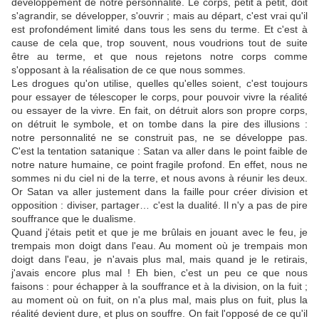
développement de notre personnalité. Le corps, petit à petit, doit
s'agrandir, se développer, s'ouvrir ; mais au départ, c'est vrai qu'il
est profondément limité dans tous les sens du terme. Et c'est à
cause de cela que, trop souvent, nous voudrions tout de suite
être au terme, et que nous rejetons notre corps comme
s'opposant à la réalisation de ce que nous sommes.
Les drogues qu'on utilise, quelles qu'elles soient, c'est toujours
pour essayer de télescoper le corps, pour pouvoir vivre la réalité
ou essayer de la vivre. En fait, on détruit alors son propre corps,
on détruit le symbole, et on tombe dans la pire des illusions :
notre personnalité ne se construit pas, ne se développe pas.
C'est la tentation satanique : Satan va aller dans le point faible de
notre nature humaine, ce point fragile profond. En effet, nous ne
sommes ni du ciel ni de la terre, et nous avons à réunir les deux.
Or Satan va aller justement dans la faille pour créer division et
opposition : diviser, partager… c'est la dualité. Il n'y a pas de pire
souffrance que le dualisme.
Quand j'étais petit et que je me brûlais en jouant avec le feu, je
trempais mon doigt dans l'eau. Au moment où je trempais mon
doigt dans l'eau, je n'avais plus mal, mais quand je le retirais,
j'avais encore plus mal ! Eh bien, c'est un peu ce que nous
faisons : pour échapper à la souffrance et à la division, on la fuit ;
au moment où on fuit, on n'a plus mal, mais plus on fuit, plus la
réalité devient dure, et plus on souffre. On fait l'opposé de ce qu'il