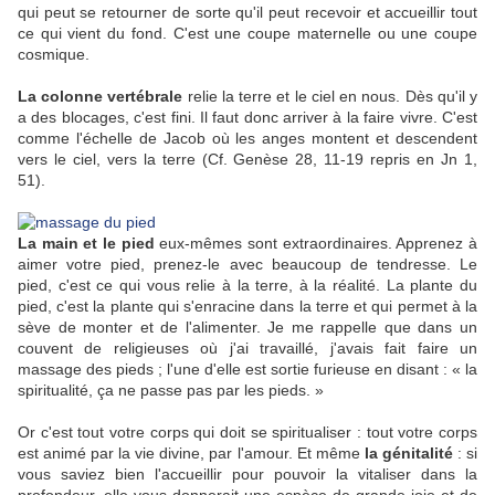
qui peut se retourner de sorte qu'il peut recevoir et accueillir tout
ce qui vient du fond. C'est une coupe maternelle ou une coupe
cosmique.
La colonne vertébrale
relie la terre et le ciel en nous. Dès qu'il y
a des blocages, c'est fini. Il faut donc arriver à la faire vivre. C'est
comme l'échelle de Jacob où les anges montent et descendent
vers le ciel, vers la terre (Cf. Genèse 28, 11-19 repris en Jn 1,
51).
La main et le pied
eux-mêmes sont extraordinaires. Apprenez à
aimer votre pied, prenez-le avec beaucoup de tendresse. Le
pied, c'est ce qui vous relie à la terre, à la réalité. La plante du
pied, c'est la plante qui s'enracine dans la terre et qui permet à la
sève de monter et de l'alimenter. Je me rappelle que dans un
couvent de religieuses où j'ai travaillé, j'avais fait faire un
massage des pieds ; l'une d'elle est sortie furieuse en disant : « la
spiritualité, ça ne passe pas par les pieds. »
Or c'est tout votre corps qui doit se spiritualiser : tout votre corps
est animé par la vie divine, par l'amour. Et même
la génitalité
: si
vous saviez bien l'accueillir pour pouvoir la vitaliser dans la