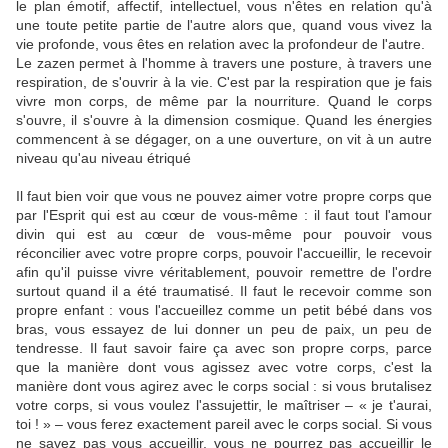
le plan émotif, affectif, intellectuel, vous n'êtes en relation qu'à
une toute petite partie de l'autre alors que, quand vous vivez la
vie profonde, vous êtes en relation avec la profondeur de l'autre.
Le zazen permet à l'homme à travers une posture, à travers une
respiration, de s'ouvrir à la vie. C'est par la respiration que je fais
vivre mon corps, de même par la nourriture. Quand le corps
s'ouvre, il s'ouvre à la dimension cosmique. Quand les énergies
commencent à se dégager, on a une ouverture, on vit à un autre
niveau qu'au niveau étriqué
Il faut bien voir que vous ne pouvez aimer votre propre corps que
par l'Esprit qui est au cœur de vous-même : il faut tout l'amour
divin qui est au cœur de vous-même pour pouvoir vous
réconcilier avec votre propre corps, pouvoir l'accueillir, le recevoir
afin qu'il puisse vivre véritablement, pouvoir remettre de l'ordre
surtout quand il a été traumatisé. Il faut le recevoir comme son
propre enfant : vous l'accueillez comme un petit bébé dans vos
bras, vous essayez de lui donner un peu de paix, un peu de
tendresse. Il faut savoir faire ça avec son propre corps, parce
que la manière dont vous agissez avec votre corps, c'est la
manière dont vous agirez avec le corps social : si vous brutalisez
votre corps, si vous voulez l'assujettir, le maîtriser – « je t'aurai,
toi ! » – vous ferez exactement pareil avec le corps social. Si vous
ne savez pas vous accueillir, vous ne pourrez pas accueillir le