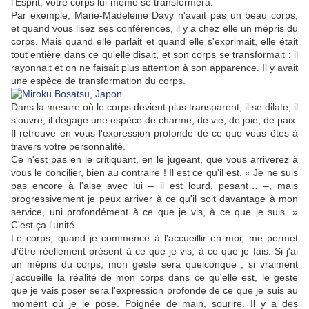
l'Esprit, votre corps lui-même se transformera.
Par exemple, Marie-Madeleine Davy n'avait pas un beau corps,
et quand vous lisez ses conférences, il y a chez elle un mépris du
corps. Mais quand elle parlait et quand elle s'exprimait, elle était
tout entière dans ce qu'elle disait, et son corps se transformait : il
rayonnait et on ne faisait plus attention à son apparence. Il y avait
une espèce de transformation du corps.
Dans la mesure où le corps devient plus transparent, il se dilate, il
s'ouvre, il dégage une espèce de charme, de vie, de joie, de paix.
Il retrouve en vous l'expression profonde de ce que vous êtes à
travers votre personnalité.
Ce n'est pas en le critiquant, en le jugeant, que vous arriverez à
vous le concilier, bien au contraire ! Il est ce qu'il est. « Je ne suis
pas encore à l'aise avec lui – il est lourd, pesant… –, mais
progressivement je peux arriver à ce qu'il soit davantage à mon
service, uni profondément à ce que je vis, à ce que je suis. »
C'est ça l'unité.
Le corps, quand je commence à l'accueillir en moi, me permet
d'être réellement présent à ce que je vis, à ce que je fais. Si j'ai
un mépris du corps, mon geste sera quelconque ; si vraiment
j'accueille la réalité de mon corps dans ce qu'elle est, le geste
que je vais poser sera l'expression profonde de ce que je suis au
moment où je le pose. Poignée de main, sourire. Il y a des