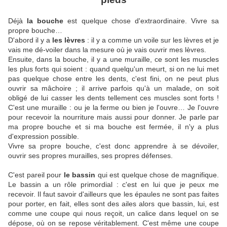
Déjà
la bouche
est quelque chose d'extraordinaire. Vivre sa
propre bouche…
D'abord il y a
les lèvres
: il y a comme un voile sur les lèvres et je
vais me dé-voiler dans la mesure où je vais ouvrir mes lèvres.
Ensuite, dans la bouche, il y a une muraille, ce sont les muscles
les plus forts qui soient : quand quelqu'un meurt, si on ne lui met
pas quelque chose entre les dents, c'est fini, on ne peut plus
ouvrir sa mâchoire ; il arrive parfois qu'à un malade, on soit
obligé de lui casser les dents tellement ces muscles sont forts !
C'est une muraille : ou je la ferme ou bien je l'ouvre… Je l'ouvre
pour recevoir la nourriture mais aussi pour donner. Je parle par
ma propre bouche et si ma bouche est fermée, il n'y a plus
d'expression possible.
Vivre sa propre bouche, c'est donc apprendre à se dévoiler,
ouvrir ses propres murailles, ses propres défenses.
C'est pareil pour
le bassin
qui est quelque chose de magnifique.
Le bassin a un rôle primordial : c'est en lui que je peux me
recevoir. Il faut savoir d'ailleurs que les épaules ne sont pas faites
pour porter, en fait, elles sont des ailes alors que bassin, lui, est
comme une coupe qui nous reçoit, un calice dans lequel on se
dépose, où on se repose véritablement. C'est même une coupe